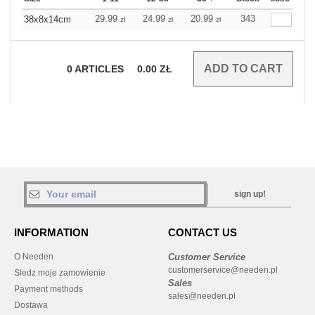
29.99
24.99
20.99
343
38x8x14cm
zł
zł
zł
0
ARTICLES
0.00
ZŁ
sign up!
INFORMATION
CONTACT US
O Needen
Customer Service
customerservice@needen.pl
Sledz moje zamowienie
Sales
Payment methods
sales@needen.pl
Dostawa