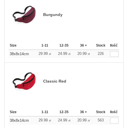
Burgundy
Size
1-11
12-35
36 +
Stock
Ilość
29.99
24.99
20.99
226
38x8x14cm
zł
zł
zł
Classic Red
Size
1-11
12-35
36 +
Stock
Ilość
29.99
24.99
20.99
563
38x8x14cm
zł
zł
zł