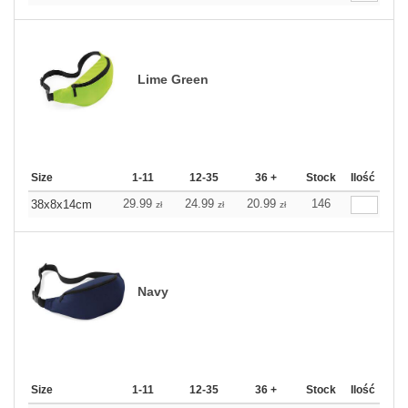
Lime Green
Size
1-11
12-35
36 +
Stock
Ilość
29.99
24.99
20.99
146
38x8x14cm
zł
zł
zł
Navy
Size
1-11
12-35
36 +
Stock
Ilość