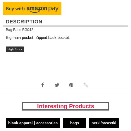
DESCRIPTION
Bag Base BG042
Big main pocket. Zipped back pocket.
High Stock
Interesting Products
blank apparel | accessories
bags
nerki/saszetki