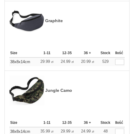
Graphite
Size
1-11
12-35
36 +
Stock
Ilość
29.99
24.99
20.99
529
38x8x14cm
zł
zł
zł
Jungle Camo
Size
1-11
12-35
36 +
Stock
Ilość
35.99
29.99
24.99
48
38x8x14cm
zł
zł
zł