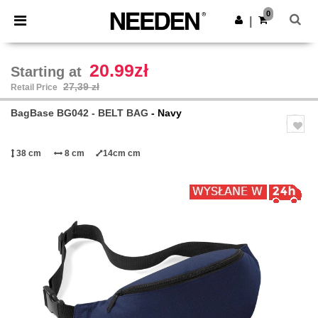
×
Aplikacja Needen
0
Pobierz app
|
Lepsze ceny w aplikacji!
20.99zł
Starting at
27,39 zł
Retail Price
BagBase BG042 - BELT BAG
- Navy
38 cm
8 cm
14cm cm
Previous
Next