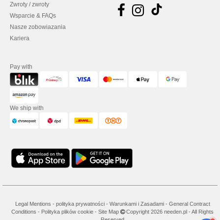
Zwroty / zwroty
Wsparcie & FAQs
Nasze zobowiazania
Kariera
Pay with
We ship with
Legal Mentions
-
polityka prywatności
-
Warunkami i Zasadami
-
General Contract
Conditions
-
Polityka plików cookie
-
Site Map
Copyright 2026 needen.pl - All Rights
Reserved