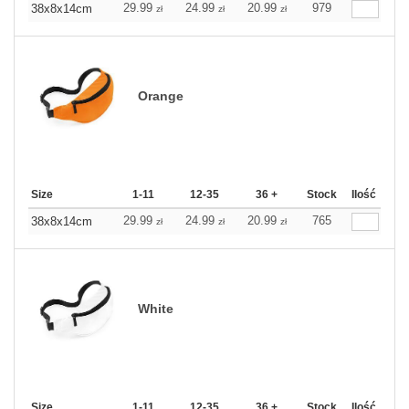
29.99
24.99
20.99
979
38x8x14cm
zł
zł
zł
Orange
Size
1-11
12-35
36 +
Stock
Ilość
29.99
24.99
20.99
765
38x8x14cm
zł
zł
zł
White
Size
1-11
12-35
36 +
Stock
Ilość