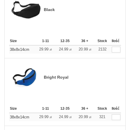
Black
Size
1-11
12-35
36 +
Stock
Ilość
29.99
24.99
20.99
2132
38x8x14cm
zł
zł
zł
Bright Royal
Size
1-11
12-35
36 +
Stock
Ilość
29.99
24.99
20.99
321
38x8x14cm
zł
zł
zł