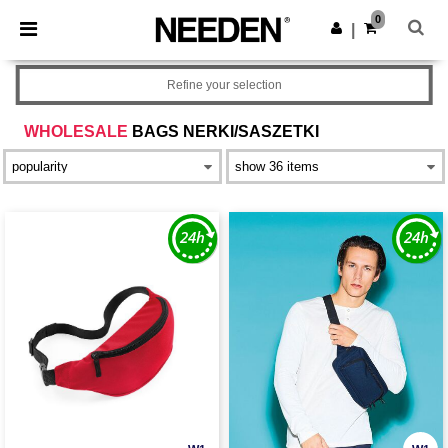
×
Aplikacja Needen
0
Pobierz app
|
Lepsze ceny w aplikacji!
Refine your selection
WHOLESALE
BAGS NERKI/SASZETKI