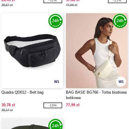
-31%
-21%
29,57 zł
47,69 zł
W1
W1
Quadra QD012 - Belt bag
BAG BASE BG766 - Torba biodrowa
butikowa
30,78 zł
77,99 zł
-19%
38,17 zł