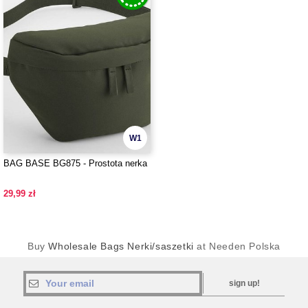
W1
BAG BASE BG875 - Prostota nerka
29,99 zł
Buy
Wholesale Bags Nerki/saszetki
at Needen Polska
sign up!