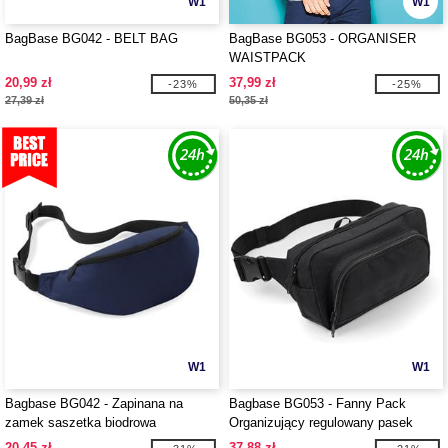
W1
W1
BagBase BG042 - BELT BAG
BagBase BG053 - ORGANISER
WAISTPACK
20,99 zł
37,99 zł
-23%
-25%
27,39 zł
50,35 zł
W1
W1
Bagbase BG042 - Zapinana na
Bagbase BG053 - Fanny Pack
zamek saszetka biodrowa
Organizujący regulowany pasek
20,45 zł
37,88 zł