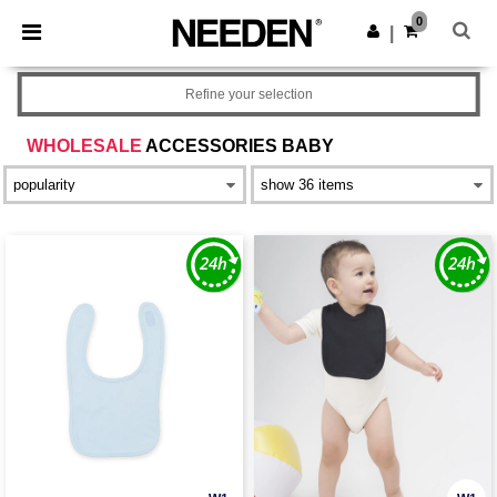
×
Aplikacja Needen
0
Pobierz app
|
Lepsze ceny w aplikacji!
Refine your selection
WHOLESALE
ACCESSORIES BABY