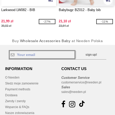
W1
W1
Larkwood LW082 - BIB
Babybugz BZ012 - Baby bib
21,99 zł
21,10 zł
-27%
-11%
30,02 zł
23,64 zł
Buy
Wholesale Accessories Baby
at Needen Polska
sign up!
INFORMATION
CONTACT US
O Needen
Customer Service
customerservice@needen.pl
Sledz moje zamowienie
Sales
Payment methods
sales@needen.pl
Dostawa
Zwroty / zwroty
Wsparcie & FAQs
Nasze zobowiazania