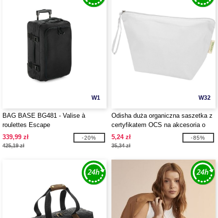
W1
W32
BAG BASE BG481 - Valise à
Odisha duża organiczna saszetka z
roulettes Escape
certyfikatem OCS na akcesoria o
gramaturze 180 g/m², 3 l -
339,99 zł
5,24 zł
-20%
-85%
EgotierPro 120785
425,19 zł
35,34 zł