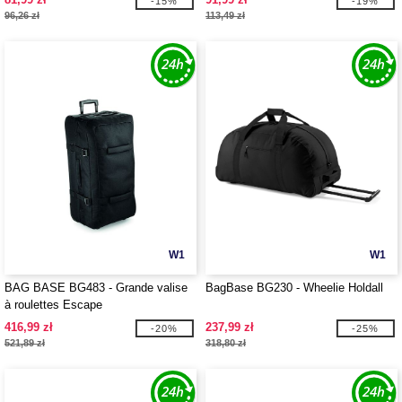
-15%
-19%
96,26 zł
113,49 zł
W1
W1
BAG BASE BG483 - Grande valise
BagBase BG230 - Wheelie Holdall
à roulettes Escape
416,99 zł
237,99 zł
-20%
-25%
521,89 zł
318,80 zł