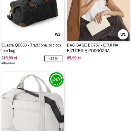
W1
W1
Quadra QD650 - Traditional oilcloth
BAG BASE BG757 - ETUI NA
tote bag
BIŻUTERIĘ PODRÓŻNĄ
BOUTIQUE
215,99 zł
85,99 zł
-27%
294,07 zł