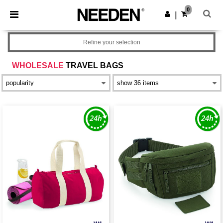
×
Aplikacja Needen
0
Pobierz app
|
Lepsze ceny w aplikacji!
Refine your selection
WHOLESALE
TRAVEL BAGS