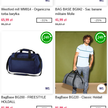
W1
W1
Westford mill WM814 - Organiczna
BAG BASE BG842 - Sac banane
torba baryłka
militaire Molle
65,99 zł
41,99 zł
-31%
-25%
96,18 zł
55,63 zł
W1
W1
BagBase BG200 - FREESTYLE
BagBase BG220 - Classic Holdall
HOLDALL
81,99 zł
91,99 zł