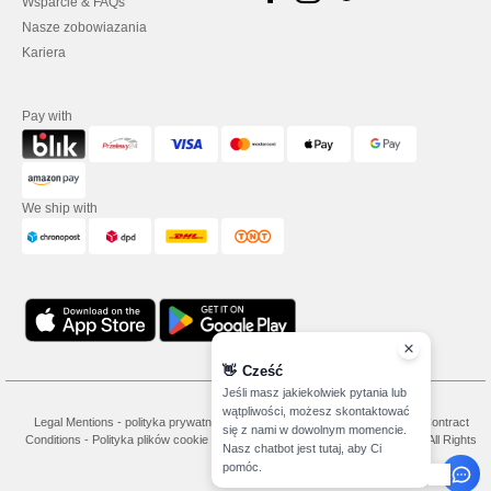
Wsparcie & FAQs
Nasze zobowiazania
Kariera
Pay with
We ship with
👋
Cześć
Jeśli masz jakiekolwiek pytania lub
wątpliwości, możesz skontaktować
Legal Mentions
-
polityka prywatności
-
Warunkami i Zasadami
-
General Contract
się z nami w dowolnym momencie.
Conditions
-
Polityka plików cookie
-
Site Map
Copyright 2026 needen.pl - All Rights
Nasz chatbot jest tutaj, aby Ci
Reserved
pomóc.