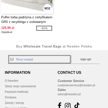
W32
Puffer torba podróżna z certyfikatem
GRS z recyklingu z izolowanym
dnem, 30 l - EgotierPro 130115
125,99 zł
-82%
712,03 zł
Buy
Wholesale Travel Bags
at Needen Polska
sign up!
INFORMATION
CONTACT US
O Needen
Customer Service
customerservice@needen.pl
Sledz moje zamowienie
Sales
Payment methods
sales@needen.pl
Dostawa
Zwroty / zwroty