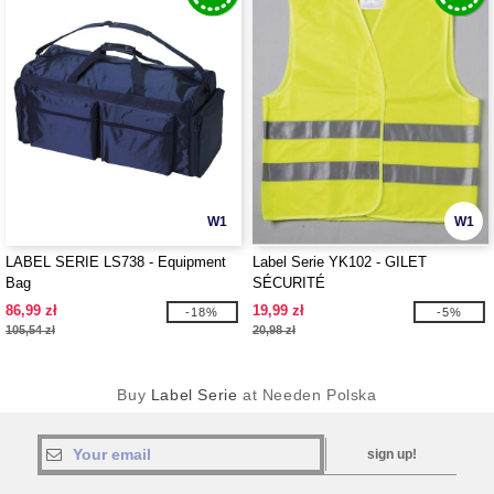
W1
W1
LABEL SERIE LS738 - Equipment
Label Serie YK102 - GILET
Bag
SÉCURITÉ
86,99 zł
19,99 zł
-18%
-5%
105,54 zł
20,98 zł
Buy
Label Serie
at Needen Polska
sign up!