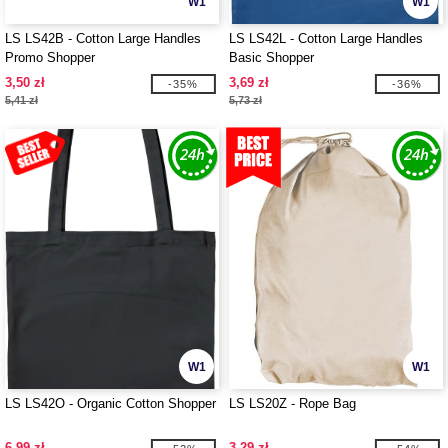
W1
W1
LS LS42B - Cotton Large Handles
LS LS42L - Cotton Large Handles
Promo Shopper
Basic Shopper
3,50 zł
3,69 zł
-35%
-36%
5,41 zł
5,73 zł
W1
W1
LS LS42O - Organic Cotton Shopper
LS LS20Z - Rope Bag
6,99 zł
3,29 zł