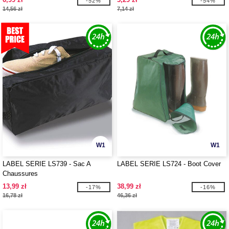
-52%
-54%
14,56 zł
7,14 zł
W1
W1
LABEL SERIE LS739 - Sac A
LABEL SERIE LS724 - Boot Cover
Chaussures
13,99 zł
38,99 zł
-17%
-16%
16,78 zł
46,36 zł