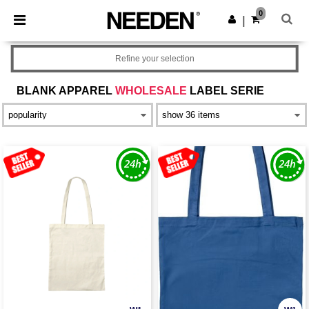
×
Aplikacja Needen
0
Pobierz app
|
Lepsze ceny w aplikacji!
Refine your selection
BLANK APPAREL
WHOLESALE
LABEL SERIE