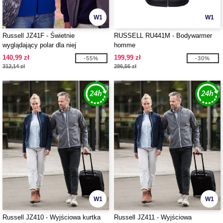
W1
W1
Russell JZ41F - Świetnie
RUSSELL RU441M - Bodywarmer
wyglądający polar dla niej
homme
140,99 zł
199,99 zł
-55%
-30%
312,14 zł
286,56 zł
W1
W1
Russell JZ410 - Wyjściowa kurtka
Russell JZ411 - Wyjściowa