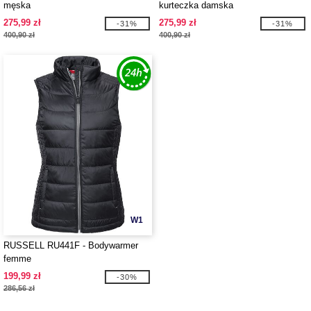
męska
kurteczka damska
275,99 zł
275,99 zł
-31%
-31%
400,90 zł
400,90 zł
W1
RUSSELL RU441F - Bodywarmer
femme
199,99 zł
-30%
286,56 zł