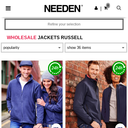
×
Aplikacja Needen
0
Pobierz app
|
Lepsze ceny w aplikacji!
Refine your selection
WHOLESALE
JACKETS RUSSELL