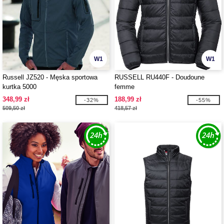
W1
W1
Russell JZ520 - Męska sportowa
RUSSELL RU440F - Doudoune
kurtka 5000
femme
348,99 zł
188,99 zł
-32%
-55%
509,50 zł
418,57 zł