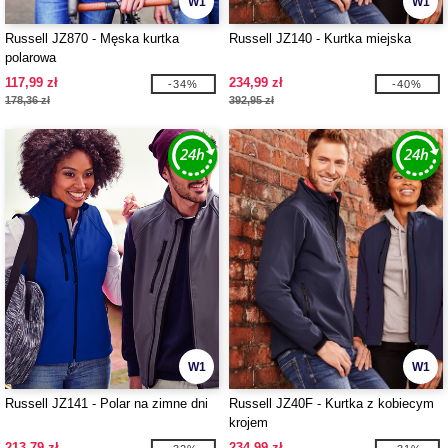
W1
W1
Russell JZ870 - Męska kurtka
Russell JZ140 - Kurtka miejska
polarowa
117,99 zł
234,99 zł
-34%
-40%
178,36 zł
392,95 zł
W1
W1
Russell JZ141 - Polar na zimne dni
Russell JZ40F - Kurtka z kobiecym
krojem
213,79 zł
234,99 zł