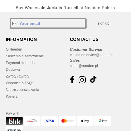
Buy
Wholesale Jackets Russell
at Needen Polska
sign up!
INFORMATION
CONTACT US
O Needen
Customer Service
customerservice@needen.pl
Sledz moje zamowienie
Sales
Payment methods
sales@needen.pl
Dostawa
Zwroty / zwroty
Wsparcie & FAQs
Nasze zobowiazania
Kariera
Pay with