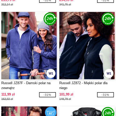
-32%
-31%
312,14 zł
341,75 zł
W1
W1
Russell JZ87F - Damski polar na
Russell JZ872 - Miękki polar dla
zewnątrz
niego
111,99 zł
101,99 zł
-31%
-31%
162,02 zł
148,79 zł