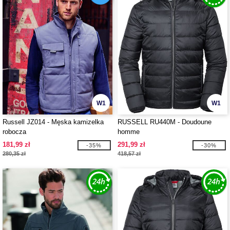
W1
W1
Russell JZ014 - Męska kamizelka
RUSSELL RU440M - Doudoune
robocza
homme
181,99 zł
291,99 zł
-35%
-30%
280,35 zł
418,57 zł