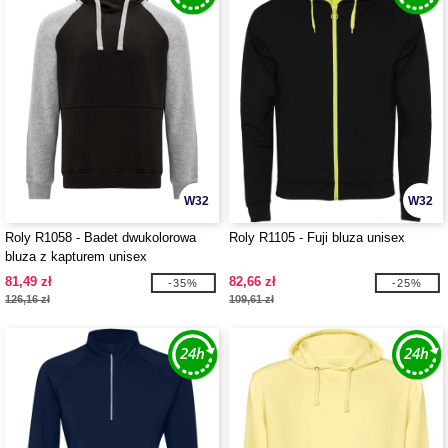
W32
W32
Roly R1058 - Badet dwukolorowa
Roly R1105 - Fuji bluza unisex
bluza z kapturem unisex
81,49 zł
82,66 zł
-35%
-25%
126,16 zł
109,61 zł