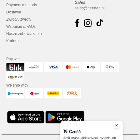
Sales
Payment methods
sales@needen.pl
Dostawa
Zwroty / zwroty
Wsparcie & FAQs
Nasze zobowiazania
Kariera
Pay with
We ship with
👋
Cześć
Jeśli masz jakiekolwiek pytania lub