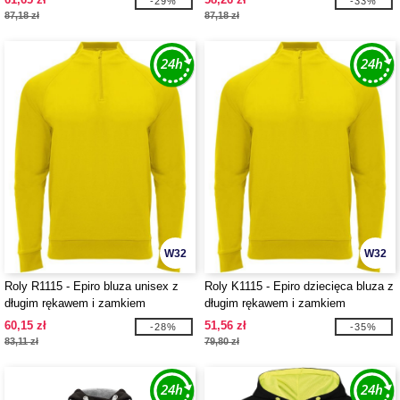
-29%
-33%
87,18 zł
87,18 zł
W32
W32
Roly R1115 - Epiro bluza unisex z
Roly K1115 - Epiro dziecięca bluza z
długim rękawem i zamkiem
długim rękawem i zamkiem
błyskawicznym 1/4
błyskawicznym 1/4
60,15 zł
51,56 zł
-28%
-35%
83,11 zł
79,80 zł