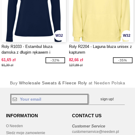
W32
W32
Roly R1033 - Estambul bluza
Roly R2204 - Laguna bluza unisex z
damska z długim rękawem i
kapturem
zamkiem błyskawicznym na połowie
61,65 zł
82,66 zł
-32%
-35%
długości
91,30 zł
127,89 zł
Buy
Wholesale Sweats & Fleece Roly
at Needen Polska
sign up!
INFORMATION
CONTACT US
O Needen
Customer Service
customerservice@needen.pl
Sledz moje zamowienie