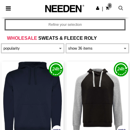
×
Aplikacja Needen
0
Pobierz app
|
Lepsze ceny w aplikacji!
Refine your selection
WHOLESALE
SWEATS & FLEECE ROLY