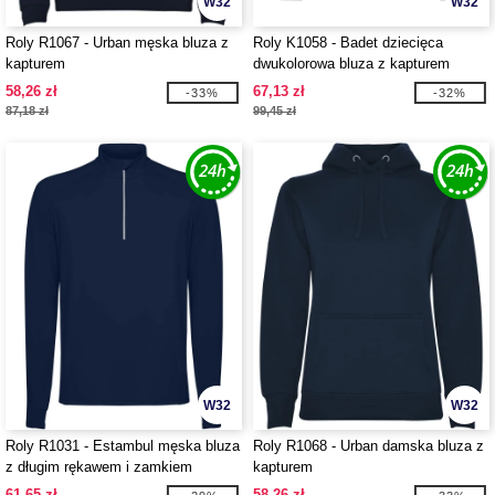
W32
W32
Roly R1067 - Urban męska bluza z
Roly K1058 - Badet dziecięca
kapturem
dwukolorowa bluza z kapturem
58,26 zł
67,13 zł
-33%
-32%
87,18 zł
99,45 zł
W32
W32
Roly R1031 - Estambul męska bluza
Roly R1068 - Urban damska bluza z
z długim rękawem i zamkiem
kapturem
błyskawicznym na połowie długości
61,65 zł
58,26 zł