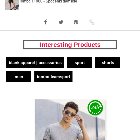
Tombo TF080 - Spodenki damskie
Interesting Products
blank apparel | accessories
sport
shorts
men
tombo teamsport