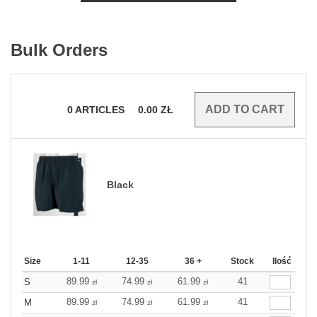
Bulk Orders
0
ARTICLES
0.00
ZŁ
Black
Size
1-11
12-35
36 +
Stock
Ilość
89.99
74.99
61.99
41
S
zł
zł
zł
89.99
74.99
61.99
41
M
zł
zł
zł