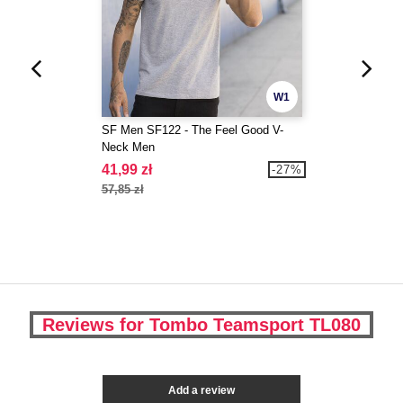
W1
SF Men SF122 - The Feel Good V-
Neck Men
41,99 zł
-27%
57,85 zł
Reviews for Tombo Teamsport TL080
Add a review