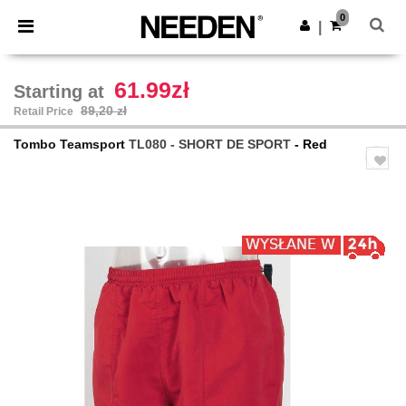
×
Aplikacja Needen
0
Pobierz app
|
Lepsze ceny w aplikacji!
61.99zł
Starting at
89,20 zł
Retail Price
Tombo Teamsport
TL080 - SHORT DE SPORT
- Red
Previous
Next