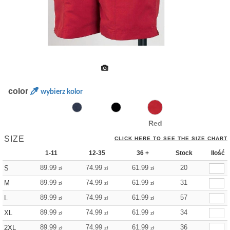
color
wybierz kolor
Red
SIZE
CLICK HERE TO SEE THE SIZE CHART
1-11
12-35
36 +
Stock
Ilość
89.99
74.99
61.99
20
S
zł
zł
zł
89.99
74.99
61.99
31
M
zł
zł
zł
89.99
74.99
61.99
57
L
zł
zł
zł
89.99
74.99
61.99
34
XL
zł
zł
zł
89.99
74.99
61.99
36
2XL
zł
zł
zł