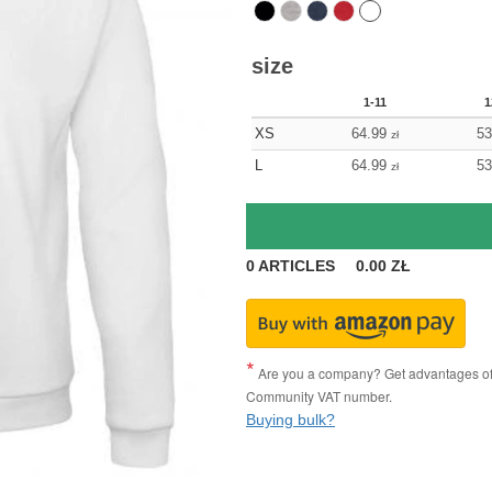
size
1-11
1
XS
64.99
53
zł
L
64.99
53
zł
0
ARTICLES
0.00
ZŁ
Are you a company? Get advantages of p
Community VAT number.
Buying bulk?