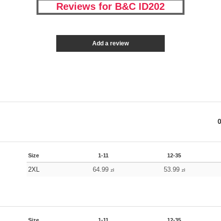
Reviews for B&C ID202
Add a review
Size
1-11
12-35
2XL
64.99
53.99
zł
zł
Size
1-11
12-35