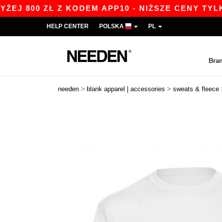
00 ZŁ Z KODEM APP10 - NIŻSZE CENY TYLKO W 
HELP CENTER
POLSKA
PL
Bra
>
>
needen
blank apparel | accessories
sweats & fleece