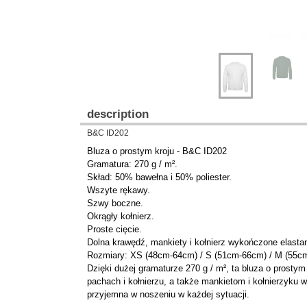
description
B&C ID202
Bluza o prostym kroju - B&C ID202
Gramatura: 270 g / m².
Skład: 50% bawełna i 50% poliester.
Wszyte rękawy.
Szwy boczne.
Okrągły kołnierz.
Proste cięcie.
Dolna krawędź, mankiety i kołnierz wykończone elast
Rozmiary: XS (48cm-64cm) / S (51cm-66cm) / M (55cm
Dzięki dużej gramaturze 270 g / m², ta bluza o prost
pachach i kołnierzu, a także mankietom i kołnierzyku
przyjemna w noszeniu w każdej sytuacji.