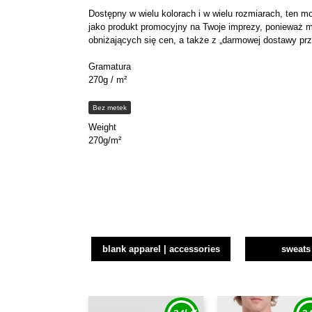
Dostępny w wielu kolorach i w wielu rozmiarach, ten 
jako produkt promocyjny na Twoje imprezy, ponieważ 
obniżających się cen, a także z „darmowej dostawy pr
Gramatura
270g / m²
Bez metek
Weight
270g/m²
blank apparel | accessories
sweats