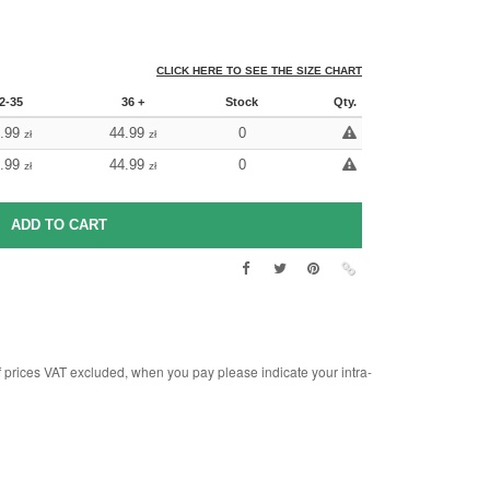
CLICK HERE TO SEE THE SIZE CHART
2-35
36 +
Stock
Qty.
.99
44.99
0
zł
zł
.99
44.99
0
zł
zł
rices VAT excluded, when you pay please indicate your intra-