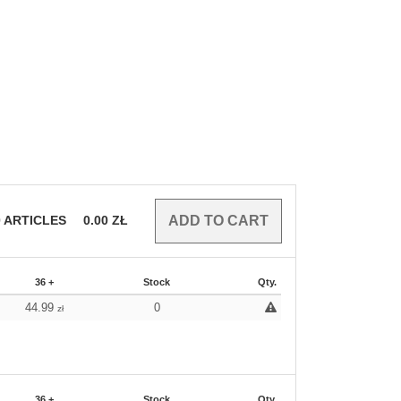
0
ARTICLES
0.00
ZŁ
36 +
Stock
Qty.
44.99
0
zł
36 +
Stock
Qty.