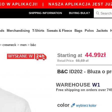
APLIKACJI!
|
NASZA APLIKACJA JEST JUŻ DOST
SHIPPING INFORMATION
BUYING BULK?
nds
Merchandising
T-Shirts
Sweats & Fleece
Bags
Polos
Jackets
H
>
>
>
crewneck
men
b&c
44.99zł
Starting at
66,69 zł
Retail Price
B&C
ID202 - Bluza o p
WAREHOUSE
W1
Free shipping on orders over 749
color
wybierz kolor