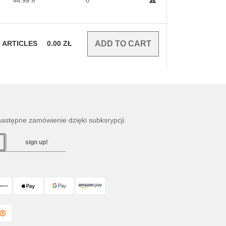
44.99
0
zł
0
ARTICLES
0.00
ZŁ
następne zamówienie dzięki subksrypcji.
sign up!