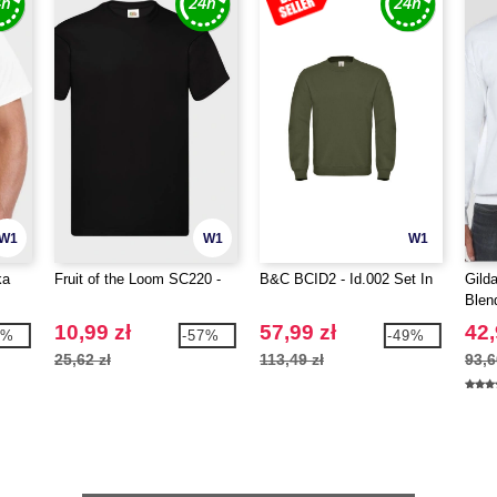
W1
W1
W1
ka
Fruit of the Loom SC220 -
B&C BCID2 - Id.002 Set In
Gild
Blen
Swea
10,99 zł
57,99 zł
42,
8%
-57%
-49%
25,62 zł
113,49 zł
93,6