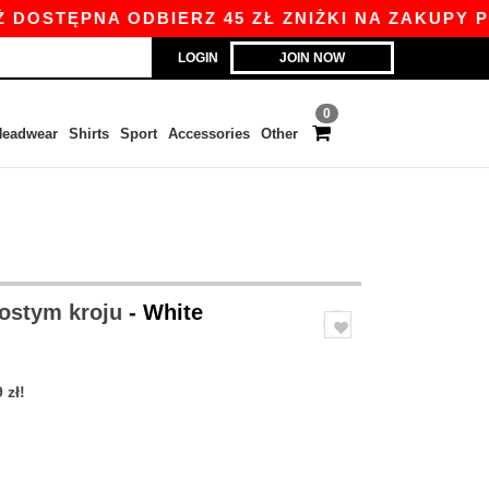
ĘPNA ODBIERZ 45 ZŁ ZNIŻKI NA ZAKUPY POWYŻE
LOGIN
JOIN NOW
0
eadwear
Shirts
Sport
Accessories
Other
rostym kroju
- White
 zł!