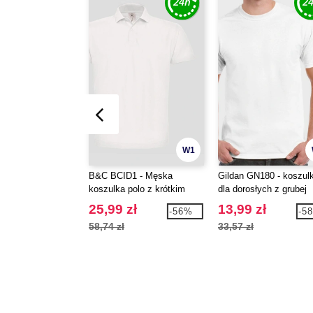
W1
B&C BCID1 - Męska
Gildan GN180 - koszul
koszulka polo z krótkim
dla dorosłych z grubej
rękawem
bawełny
25,99 zł
13,99 zł
-56%
-5
58,74 zł
33,57 zł