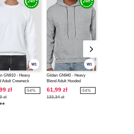
W1
W1
an GN910 - Heavy
Gildan GN940 - Heavy
B&C BC042 - T-shi
d Adult Crewneck
Blend Adult Hooded
z bawełny organic
tshirt
Sweatshirt
99 zł
61,99 zł
21,99 zł
-54%
-54%
0 zł
133,34 zł
37,52 zł