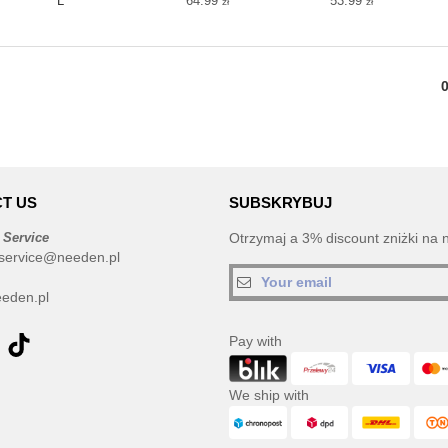
L
64.99
53.99
zł
zł
T US
SUBSKRYBUJ
 Service
Otrzymaj a 3% discount zniżki na 
service@needen.pl
eden.pl
Pay with
We ship with