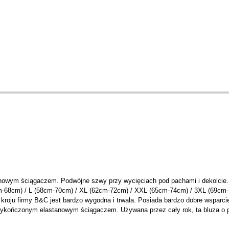
anowym ściągaczem. Podwójne szwy przy wycięciach pod pachami i dekolcie.
-68cm) / L (58cm-70cm) / XL (62cm-72cm) / XXL (65cm-74cm) / 3XL (69cm-
ym kroju firmy B&C jest bardzo wygodna i trwała. Posiada bardzo dobre wspa
 wykończonym elastanowym ściągaczem. Używana przez cały rok, ta bluza o 