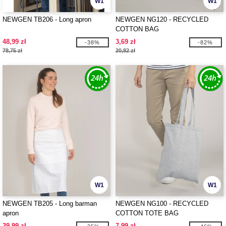
W1
W1
NEWGEN TB206 - Long apron
NEWGEN NG120 - RECYCLED
COTTON BAG
48,99 zł
3,69 zł
-38%
-82%
78,75 zł
20,82 zł
W1
W1
NEWGEN TB205 - Long barman
NEWGEN NG100 - RECYCLED
apron
COTTON TOTE BAG
39,99 zł
7,99 zł