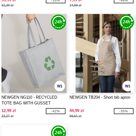
-35%
-46%
61,20 zł
14,69 zł
W1
W1
NEWGEN NG110 - RECYCLED
NEWGEN TB204 - Short bib apron
TOTE BAG WITH GUSSET
12,99 zł
44,99 zł
-42%
-35%
22,27 zł
69,51 zł