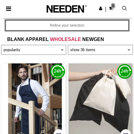
×
Aplikacja Needen
0
Pobierz app
|
Lepsze ceny w aplikacji!
Refine your selection
BLANK APPAREL
WHOLESALE
NEWGEN