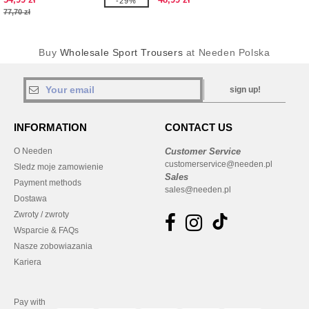
-29%
77,70 zł
Buy
Wholesale Sport Trousers
at Needen Polska
sign up!
INFORMATION
CONTACT US
O Needen
Customer Service
customerservice@needen.pl
Sledz moje zamowienie
Sales
Payment methods
sales@needen.pl
Dostawa
Zwroty / zwroty
Wsparcie & FAQs
Nasze zobowiazania
Kariera
Pay with