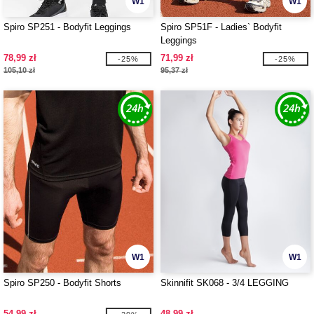
W1
W1
Spiro SP251 - Bodyfit Leggings
Spiro SP51F - Ladies` Bodyfit
Leggings
78,99 zł
71,99 zł
-25%
-25%
105,10 zł
95,37 zł
W1
W1
Spiro SP250 - Bodyfit Shorts
Skinnifit SK068 - 3/4 LEGGING
54,99 zł
48,99 zł