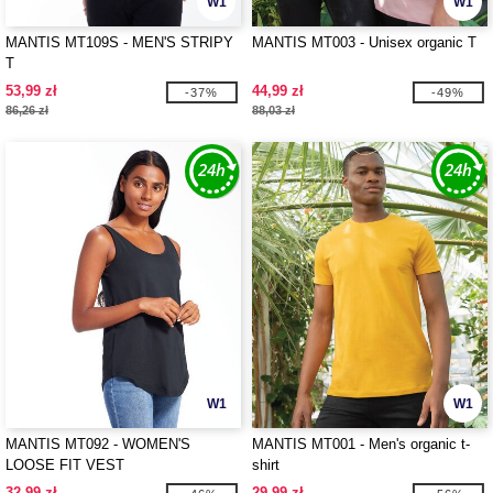
W1
W1
MANTIS MT109S - MEN'S STRIPY
MANTIS MT003 - Unisex organic T
T
53,99 zł
44,99 zł
-37%
-49%
86,26 zł
88,03 zł
W1
W1
MANTIS MT092 - WOMEN'S
MANTIS MT001 - Men's organic t-
LOOSE FIT VEST
shirt
32,99 zł
29,99 zł