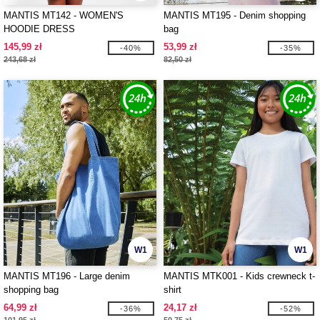
MANTIS MT142 - WOMEN'S
MANTIS MT195 - Denim shopping
HOODIE DRESS
bag
145,99 zł
53,99 zł
-40%
-35%
243,68 zł
82,50 zł
W1
W1
MANTIS MT196 - Large denim
MANTIS MTK001 - Kids crewneck t-
shopping bag
shirt
64,99 zł
24,17 zł
-36%
-52%