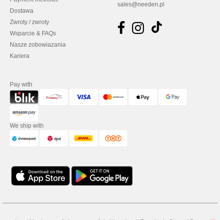
sales@needen.pl
Dostawa
Zwroty / zwroty
Wsparcie & FAQs
Nasze zobowiazania
Kariera
Pay with
We ship with