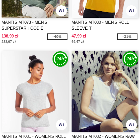
W1
W1
MANTIS MT073 - MEN'S
MANTIS MT080 - MEN'S ROLL
SUPERSTAR HOODIE
SLEEVE T
138,99 zł
47,99 zł
-40%
-31%
233,07 zł
69,47 zł
W1
W1
MANTIS MT081 - WOMEN'S ROLL
MANTIS MT082 - WOMEN'S RAW