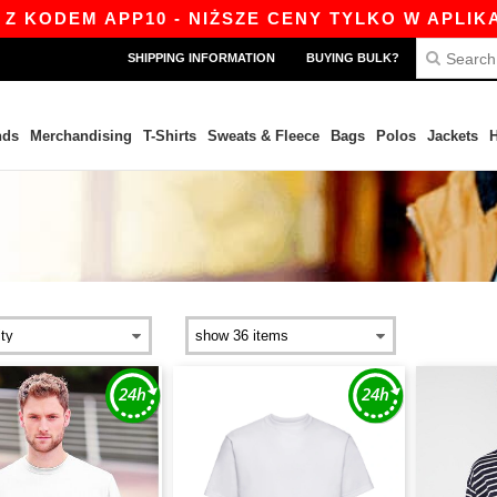
ODEM APP10 - NIŻSZE CENY TYLKO W APLIKACJI!
SHIPPING INFORMATION
BUYING BULK?
nds
Merchandising
T-Shirts
Sweats & Fleece
Bags
Polos
Jackets
H