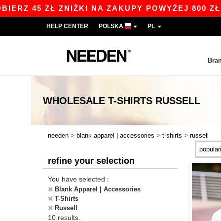
 45 ZŁ ZNIŻKI NA ZAKUPY POWYŻEJ 800 ZŁ Z K
HELP CENTER
POLSKA
PL
Bra
WHOLESALE
T-SHIRTS RUSSELL
>
>
>
needen
blank apparel | accessories
t-shirts
russell
refine your selection
You have selected :
Blank Apparel | Accessories
T-Shirts
Russell
10 results.