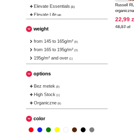
Russell R
Elevate Essentials
(1)
organiczna
Elevate Life
(4)
szpic
22,99 z
Elevate NXT
(5)
48,57 zł
weight
FRUIT OF THE LOOM VINTAGE
(2)
from 145 to 165g/m²
(6)
Finden & Hales
(1)
from 165 to 195g/m²
(3)
Front row
(2)
195g/m² and over
(1)
Fruit of the Loom
(23)
Gildan
(14)
options
Herock
(1)
Bez metek
JHK
(8)
(24)
High Stock
JUST T'S
(1)
(3)
Organiczne
Just Cool
(8)
(9)
Larkwood
(1)
color
Mumbles
(1)
NEW MORNING STUDIOS
(8)