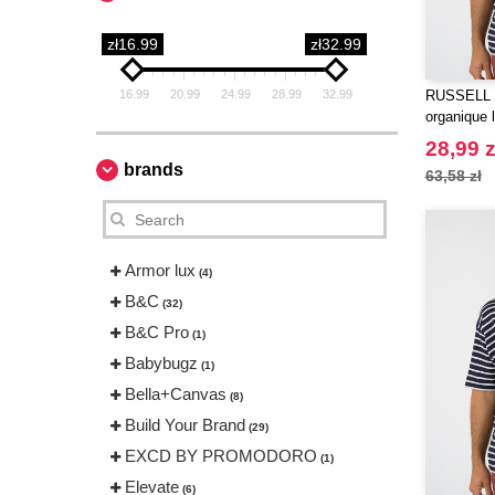
zł16.99
zł32.99
16.99
20.99
24.99
28.99
32.99
RUSSELL R
organique
28,99 z
brands
63,58 zł
Armor lux
(4)
B&C
(32)
B&C Pro
(1)
Babybugz
(1)
Bella+Canvas
(8)
Build Your Brand
(29)
EXCD BY PROMODORO
(1)
Elevate
(6)