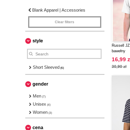
Blank Apparel | Accessories
Clear filters
style
Russell JZ
bawełny
16,99 z
30,90 zł
Short Sleeved
(6)
gender
Men
(7)
Unisex
(4)
Women
(3)
cena