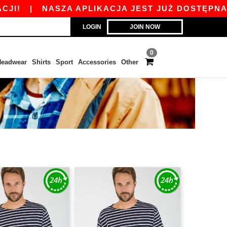
|
NASZA APLIKACJA JEST JUŻ DOSTĘPNA ODBI
LOGIN
JOIN NOW
0
eadwear
Shirts
Sport
Accessories
Other