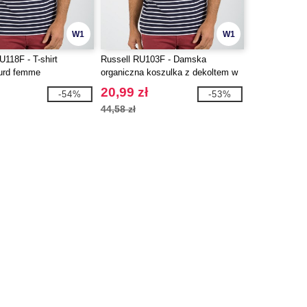
W1
W1
18F - T-shirt
Russell RU103F - Damska
ourd femme
organiczna koszulka z dekoltem w
szpic
20,99 zł
-54%
-53%
44,58 zł