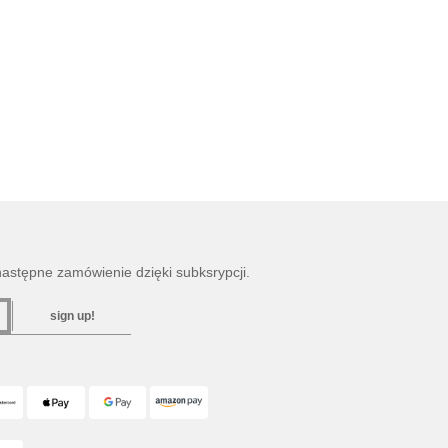
następne zamówienie dzięki subksrypcji.
sign up!