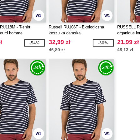
W1
W1
U118M - T-shirt
Russell RU108F - Ekologiczna
RUSSELL RU1
 lourd homme
koszulka damska
organique l
ł
32,99 zł
21,99 zł
-54%
-30%
46,80 zł
48,13 zł
W1
W1