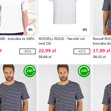
W1
W1
180 - koszulka ze 100%
RUSSELL RU215 - Tee-shirt col
Russell RU1
rond 210
koszulka dz
ł
22,99 zł
17,99 zł
-45%
-41%
38,85 zł
38,41 zł