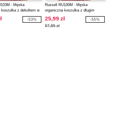
U103M - Męska
Russell RU100M - Męska
 koszulka z dekoltem w
organiczna koszulka z długim
rękawem
ł
25,99 zł
-53%
-55%
57,85 zł