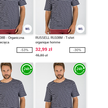
W1
W1
08B - Organiczna
RUSSELL RU108M - T-shirt
iecięca
organique homme
32,99 zł
-53%
-30%
46,80 zł