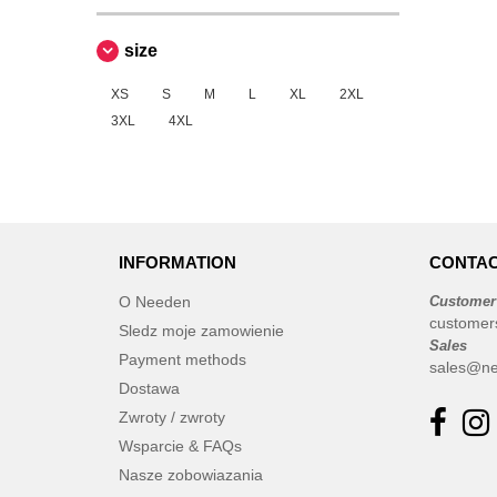
Needen
(88)
Neutral
(15)
size
Produkt JACK & JONES
(4)
XS
S
M
L
XL
2XL
Promodoro
(1)
3XL
4XL
Result
(1)
Roly
(19)
Russell
(10)
SF Men
(5)
SF Mini
INFORMATION
CONTAC
(1)
SF Women
(2)
O Needen
Customer
Sans Étiquette
customer
(6)
Sledz moje zamowienie
Sales
Skinnifit
(7)
Payment methods
sales@ne
Spiro
Dostawa
(4)
Starworld
Zwroty / zwroty
(10)
Wsparcie & FAQs
Stedman
(1)
Nasze zobowiazania
TIGER
(1)