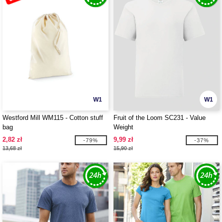
W1
W1
Westford Mill WM115 - Cotton stuff
Fruit of the Loom SC231 - Value
bag
Weight
2,82 zł
9,99 zł
-79%
-37%
13,68 zł
15,90 zł