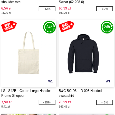
shoulder tote
Sweat (62-208-0)
6,54 zł
60,99 zł
-42%
-39%
11,26 zł
100,21 zł
W1
W1
LS LS42B - Cotton Large Handles
B&C BCID3 - ID.003 Hooded
Promo Shopper
sweatshirt
3,50 zł
76,99 zł
-35%
-48%
5,41 zł
147,46 zł