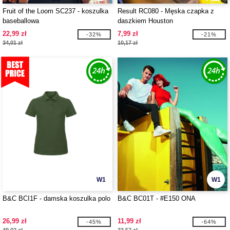
Fruit of the Loom SC237 - koszulka
Result RC080 - Męska czapka z
baseballowa
daszkiem Houston
22,99 zł
7,99 zł
-32%
-21%
34,01 zł
10,17 zł
W1
W1
B&C BCI1F - damska koszulka polo
B&C BC01T - #E150 ONA
26,99 zł
11,99 zł
-45%
-64%