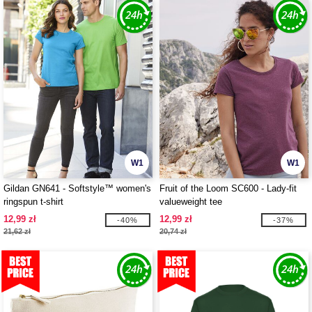
W1
W1
Gildan GN641 - Softstyle™ women's
Fruit of the Loom SC600 - Lady-fit
ringspun t-shirt
valueweight tee
12,99 zł
12,99 zł
-40%
-37%
21,62 zł
20,74 zł