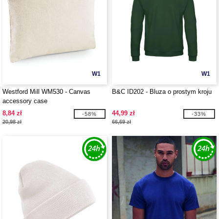
W1
W1
Westford Mill WM530 - Canvas
B&C ID202 - Bluza o prostym kroju
accessory case
8,84 zł
44,99 zł
-58%
-33%
20,98 zł
66,69 zł