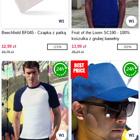
W1
W1
Beechfield BF045 - Czapka z patką
Fruit of the Loom SC190 - 100%
koszulka z grubej bawełny
12,99 zł
13,99 zł
-23%
-50%
16,78 zł
28,24 zł
W1
W1