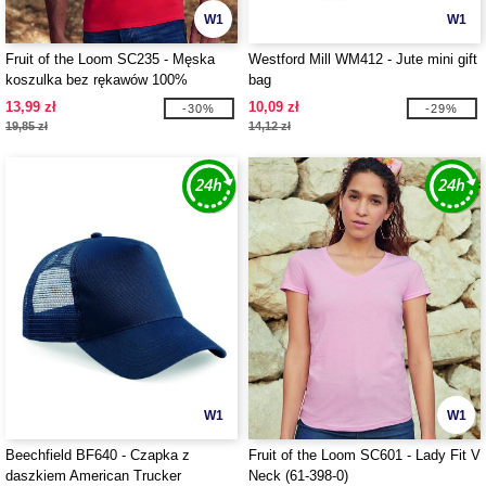
W1
W1
Fruit of the Loom SC235 - Męska
Westford Mill WM412 - Jute mini gift
koszulka bez rękawów 100%
bag
bawełna
13,99 zł
10,09 zł
-30%
-29%
19,85 zł
14,12 zł
W1
W1
Beechfield BF640 - Czapka z
Fruit of the Loom SC601 - Lady Fit V
daszkiem American Trucker
Neck (61-398-0)