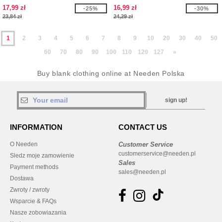
17,99 zł
16,99 zł
-25%
-30%
23,84 zł
24,29 zł
1
2
3
4
5
6
7
8
9
10
20
30
40
50
60
70
80
90
100
110
120
127
»
Buy blank clothing online at Needen Polska
sign up!
INFORMATION
CONTACT US
O Needen
Customer Service
customerservice@needen.pl
Sledz moje zamowienie
Sales
Payment methods
sales@needen.pl
Dostawa
Zwroty / zwroty
Wsparcie & FAQs
Nasze zobowiazania