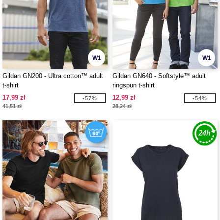
W1
W1
Gildan GN200 - Ultra cotton™ adult
Gildan GN640 - Softstyle™ adult
t-shirt
ringspun t-shirt
17,99 zł
12,99 zł
-57%
-54%
41,51 zł
28,24 zł