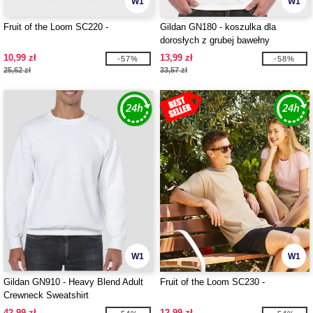
W1
W1
Fruit of the Loom SC220 -
Gildan GN180 - koszulka dla
dorosłych z grubej bawełny
10,99 zł
13,99 zł
-57%
-58%
25,62 zł
33,57 zł
W1
W1
Gildan GN910 - Heavy Blend Adult
Fruit of the Loom SC230 -
Crewneck Sweatshirt
42,99 zł
12,99 zł