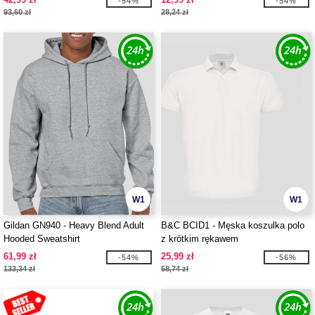
-54%
-54%
93,60 zł
28,24 zł
W1
W1
Gildan GN940 - Heavy Blend Adult
B&C BCID1 - Męska koszulka polo
Hooded Sweatshirt
z krótkim rękawem
61,99 zł
25,99 zł
-54%
-56%
133,34 zł
58,74 zł