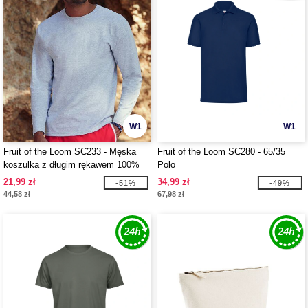
W1
W1
Fruit of the Loom SC233 - Męska
Fruit of the Loom SC280 - 65/35
koszulka z długim rękawem 100%
Polo
bawełna
21,99 zł
34,99 zł
-51%
-49%
44,58 zł
67,98 zł