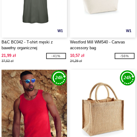
W1
W1
B&C BC042 - T-shirt męski z
Westford Mill WM540 - Canvas
bawełny organicznej
accessory bag
21,99 zł
10,57 zł
-41%
-56%
37,52 zł
24,29 zł