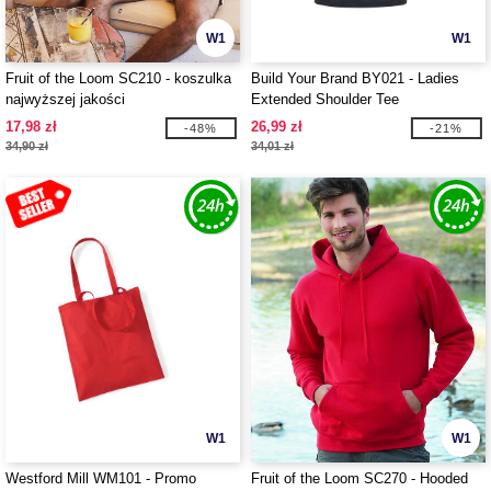
W1
W1
Fruit of the Loom SC210 - koszulka
Build Your Brand BY021 - Ladies
najwyższej jakości
Extended Shoulder Tee
17,98 zł
26,99 zł
-48%
-21%
34,90 zł
34,01 zł
W1
W1
Westford Mill WM101 - Promo
Fruit of the Loom SC270 - Hooded