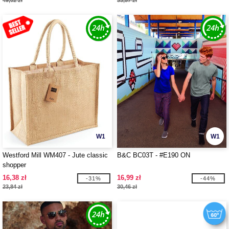
49,02 zł
33,57 zł
W1
W1
Westford Mill WM407 - Jute classic
B&C BC03T - #E190 ON
shopper
16,38 zł
16,99 zł
-31%
-44%
23,84 zł
30,46 zł