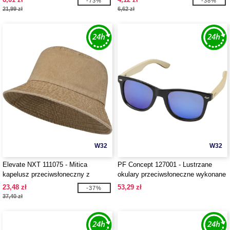
-73%
-38%
21,99 zł
6,62 zł
W32
W32
Elevate NXT 111075 - Mitica
PF Concept 127001 - Lustrzane
kapelusz przeciwsłoneczny z
okulary przeciwsłoneczne wykonane
dekatyzowanej bawełny
z plastiku PET z
23,48 zł
53,29 zł
-37%
recyklingu/bambusa Taiyō z
37,40 zł
polaryzacją w pudełku
upominkowym