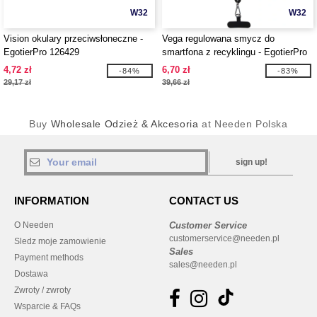
W32
W32
Vision okulary przeciwsłoneczne -
Vega regulowana smycz do
EgotierPro 126429
smartfona z recyklingu - EgotierPro
124516
4,72 zł
6,70 zł
-84%
-83%
29,17 zł
39,66 zł
Buy
Wholesale Odzież & Akcesoria
at Needen Polska
sign up!
INFORMATION
CONTACT US
O Needen
Customer Service
customerservice@needen.pl
Sledz moje zamowienie
Sales
Payment methods
sales@needen.pl
Dostawa
Zwroty / zwroty
Wsparcie & FAQs