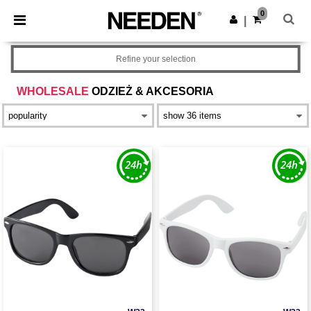
×
Aplikacja Needen
0
Pobierz app
|
Lepsze ceny w aplikacji!
Refine your selection
WHOLESALE
ODZIEŻ & AKCESORIA