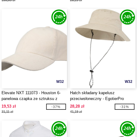
155,93 zł
29,13 zł
W32
W32
Elevate NXT 111073 - Houston 6-
Hatch składany kapelusz
panelowa czapka ze sztruksu z
przeciwsłoneczny - EgotierPro
recyklingu
111076
19,53 zł
28,28 zł
-37%
-31%
31,11 zł
41,19 zł