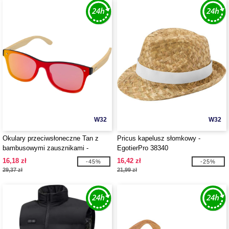
W32
W32
Okulary przeciwsłoneczne Tan z
Pricus kapelusz słomkowy -
bambusowymi zausznikami -
EgotierPro 38340
EgotierPro 127050
16,18 zł
16,42 zł
-45%
-25%
29,37 zł
21,99 zł