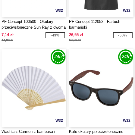
W32
W32
PF Concept 100500 - Okulary
PF Concept 112052 - Fartuch
przeciwsłoneczne Sun Ray z dwoma
barmański
kolorowymi wstawkami
7,14 zł
26,55 zł
-49%
-58%
14,00 zł
62,69 zł
W32
W32
Wachlarz Carmen z bambusa i
Kafo okulary przeciwsłoneczne -