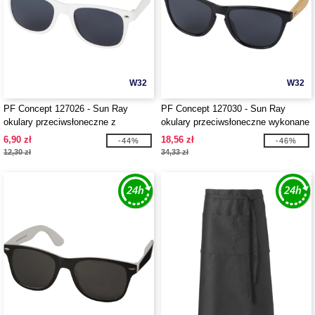
W32
W32
PF Concept 127026 - Sun Ray
PF Concept 127030 - Sun Ray
okulary przeciwsłoneczne z
okulary przeciwsłoneczne wykonane
tworzywa sztucznego pochodzącego
z włókien bambusa i plastiku
6,90 zł
18,56 zł
-44%
-46%
z recyklingu
zaśmiecającego oceany
12,30 zł
34,33 zł