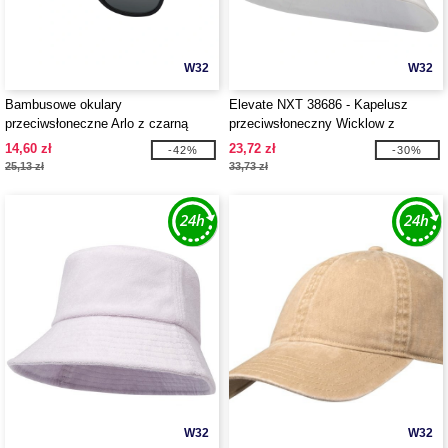
W32
W32
Bambusowe okulary
Elevate NXT 38686 - Kapelusz
przeciwsłoneczne Arlo z czarną
przeciwsłoneczny Wicklow z
powłoką - EgotierPro 127054
materiałów z recyklingu
14,60 zł
23,72 zł
-42%
-30%
25,13 zł
33,73 zł
W32
W32