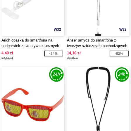
W32
W32
Arich opaska do smartfona na
Anser smycz do smartfona z
nadgarstek z tworzyw sztucznych
tworzyw sztucznych pochodzących
pochodzących z recyklingu -
z recyklingu z wbudowanym kablem
4,40 zł
14,16 zł
-84%
-82%
EgotierPro 124488
5 w 1 obsługującym moc 27 W -
27,19 zł
78,15 zł
EgotierPro 124494