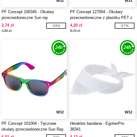
W32
W32
PF Concept 100345 - Okulary
PF Concept 127004 - Okulary
przeciwsłoneczne Sun ray
przeciwsłoneczne z plastiku PET z
recyklingu Sun Ray
2,74 zł
4,20 zł
-43%
-57%
4,80 zł
9,76 zł
W32
W32
PF Concept 101004 - Tęczowe
Herakles bandana - EgotierPro
okulary przeciwsłoneczne Sun Ray
38341
6,01 zł
4,12 zł