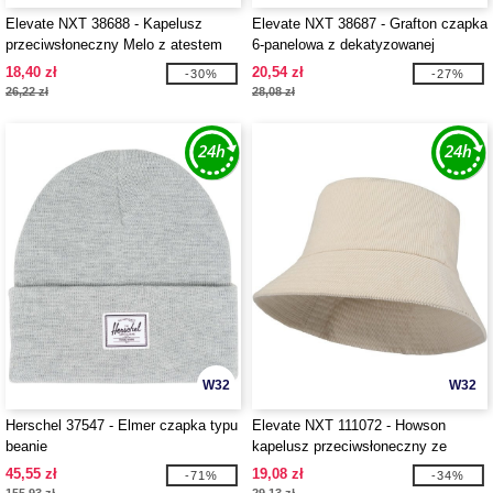
Elevate NXT 38688 - Kapelusz
Elevate NXT 38687 - Grafton czapka
przeciwsłoneczny Melo z atestem
6-panelowa z dekatyzowanej
GRS, z materiału frotte z recyklingu
bawełny
18,40 zł
20,54 zł
-30%
-27%
26,22 zł
28,08 zł
W32
W32
Herschel 37547 - Elmer czapka typu
Elevate NXT 111072 - Howson
beanie
kapelusz przeciwsłoneczny ze
sztruksu z recyklingu
45,55 zł
19,08 zł
-71%
-34%