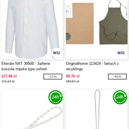
W32
W32
Elevate NXT 39500 - Sphene
Originalhome 113424 - fartuch z
koszula męska typu oxford
recyklingu
117,48 zł
98,76 zł
-31%
-46%
171,14 zł
184,57 zł