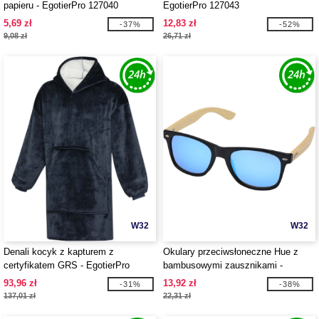
papieru - EgotierPro 127040
EgotierPro 127043
5,69 zł
12,83 zł
-37%
-52%
9,08 zł
26,71 zł
W32
W32
Denali kocyk z kapturem z
Okulary przeciwsłoneczne Hue z
certyfikatem GRS - EgotierPro
bambusowymi zausznikami -
113328
EgotierPro 127049
93,96 zł
13,92 zł
-31%
-38%
137,01 zł
22,31 zł