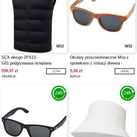
W32
W32
SCX.design 2PX13 -
Okulary przeciwsłoneczne Mira z
G01 podgrzewana ocieplana
oprawkami z imitacji drewna -
kamizelka z powerbankiem
EgotierPro 127051
558,97 zł
5,00 zł
-27%
-45%
764,68 zł
9,04 zł