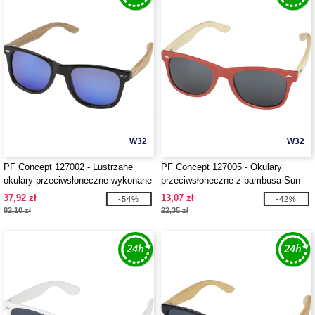
W32
W32
PF Concept 127002 - Lustrzane
PF Concept 127005 - Okulary
okulary przeciwsłoneczne wykonane
przeciwsłoneczne z bambusa Sun
z plastiku PET z recyklingu/drewna
Ray
37,92 zł
13,07 zł
-54%
-42%
Hiru z polaryzacją w pudełku
82,10 zł
22,35 zł
upominkowym