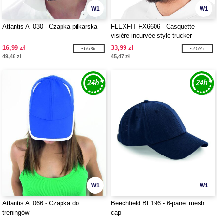
W1
W1
Atlantis AT030 - Czapka piłkarska
FLEXFIT FX6606 - Casquette
visière incurvée style trucker
16,99 zł
33,99 zł
-66%
-25%
49,46 zł
45,47 zł
W1
W1
Atlantis AT066 - Czapka do
Beechfield BF196 - 6-panel mesh
treningów
cap