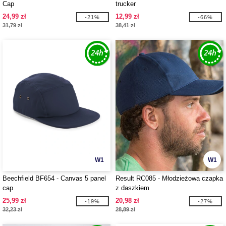
Cap
trucker
24,99 zł
12,99 zł
-21%
-66%
31,79 zł
38,41 zł
W1
W1
Beechfield BF654 - Canvas 5 panel
Result RC085 - Młodzieżowa czapka
cap
z daszkiem
25,99 zł
20,98 zł
-19%
-27%
32,23 zł
28,89 zł