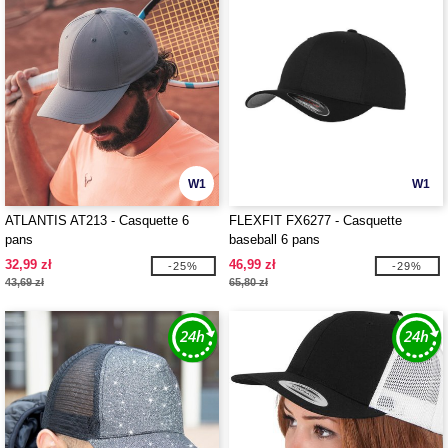
W1
W1
ATLANTIS AT213 - Casquette 6
FLEXFIT FX6277 - Casquette
pans
baseball 6 pans
32,99 zł
46,99 zł
-25%
-29%
43,69 zł
65,80 zł