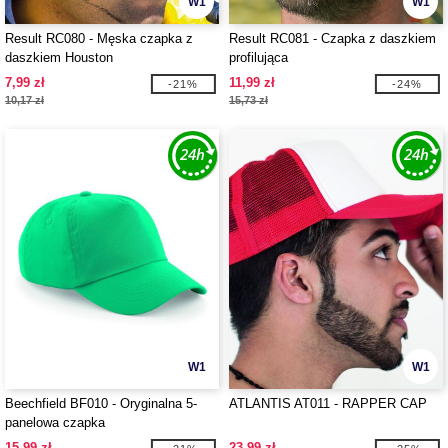
W1
W1
Result RC080 - Męska czapka z
Result RC081 - Czapka z daszkiem
daszkiem Houston
profilująca
7,99 zł
11,99 zł
-21%
-24%
10,17 zł
15,73 zł
W1
W1
Beechfield BF010 - Oryginalna 5-
ATLANTIS AT011 - RAPPER CAP
panelowa czapka
15,99 zł
23,99 zł