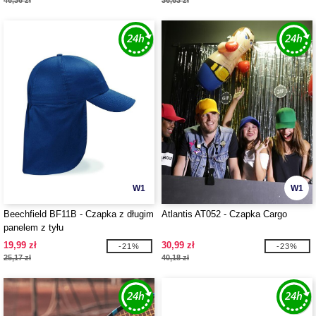
46,36 zł
36,63 zł
W1
W1
Beechfield BF11B - Czapka z długim
Atlantis AT052 - Czapka Cargo
panelem z tyłu
19,99 zł
30,99 zł
-21%
-23%
25,17 zł
40,18 zł