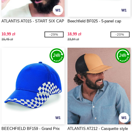
W1
W1
ATLANTIS AT015 - START SIX CAP
Beechfield BF025 - 5-panel cap
10,99 zł
18,99 zł
-29%
-20%
15,45 zł
23,84 zł
W1
W1
BEECHFIELD BF159 - Grand Prix
ATLANTIS AT212 - Casquette style