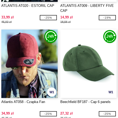
ATLANTIS AT020 - ESTORIL CAP
ATLANTIS AT009 - LIBERTY FIVE
CAP
33,99 zł
14,99 zł
-25%
-19%
45,02 zł
18,56 zł
W1
W1
Atlantis AT058 - Czapka Fan
Beechfield BF187 - Cap 6 panels
34,99 zł
27,32 zł
-25%
-25%