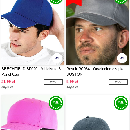
W1
W1
BEECHFIELD BF020 - Athleisure 6
Result RC084 - Oryginalna czapka
Panel Cap
BOSTON
21,99 zł
9,99 zł
-22%
-25%
28,24 zł
13,35 zł