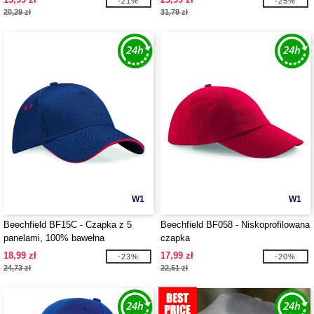
-21%
-25%
20,29 zł
31,79 zł
W1
W1
Beechfield BF15C - Czapka z 5
Beechfield BF058 - Niskoprofilowana
panelami, 100% bawełna
czapka
18,99 zł
17,99 zł
-23%
-20%
24,73 zł
22,51 zł