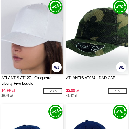
W1
W1
ATLANTIS AT127 - Casquette
ATLANTIS AT024 - DAD CAP
Liberty Five boucle
14,99 zł
35,99 zł
-23%
-21%
19,45 zł
45,47 zł