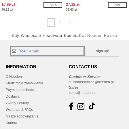
13,99 zł
27,32 zł
-65%
-25%
40,18 zł
36,63 zł
1
2
3
»
Buy
Wholesale Headwear Baseball
at Needen Polska
sign up!
INFORMATION
CONTACT US
O Needen
Customer Service
customerservice@needen.pl
Sledz moje zamowienie
Sales
Payment methods
sales@needen.pl
Dostawa
Zwroty / zwroty
Wsparcie & FAQs
Nasze zobowiazania
Kariera