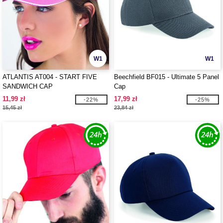
W1
W1
ATLANTIS AT004 - START FIVE
Beechfield BF015 - Ultimate 5 Panel
SANDWICH CAP
Cap
11,99 zł
17,99 zł
-22%
-25%
15,45 zł
23,84 zł