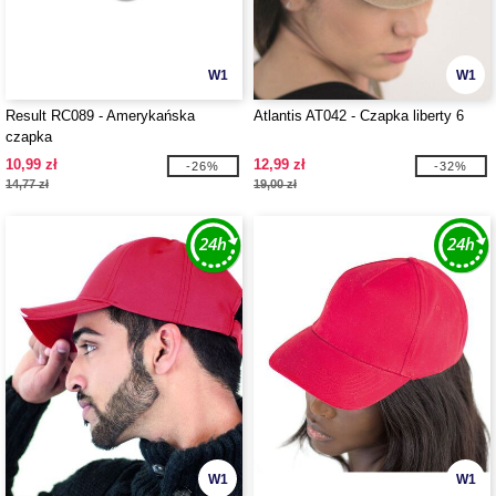
W1
W1
Result RC089 - Amerykańska
Atlantis AT042 - Czapka liberty 6
czapka
10,99 zł
12,99 zł
-26%
-32%
14,77 zł
19,00 zł
W1
W1