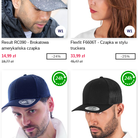
W1
W1
Result RC090 - Brokatowa
Flexfit F6606T - Czapka w stylu
amerykańska czapka
truckera
14,99 zł
33,99 zł
-24%
-25%
19,77 zł
45,47 zł