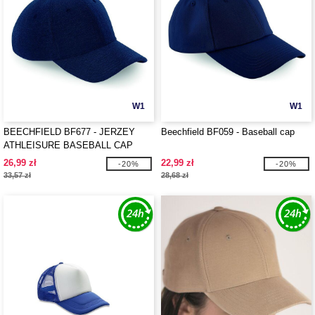
W1
W1
BEECHFIELD BF677 - JERZEY
Beechfield BF059 - Baseball cap
ATHLEISURE BASEBALL CAP
26,99 zł
22,99 zł
-20%
-20%
33,57 zł
28,68 zł