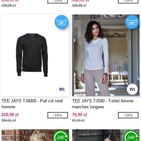
-18%
-18%
238,88 zł
185,86 zł
W1
W1
TEE JAYS TJ6000 - Pull col rond
TEE JAYS TJ590 - T-shirt femme
homme
manches longues
210,99 zł
79,99 zł
-18%
-18%
256,51 zł
97,15 zł