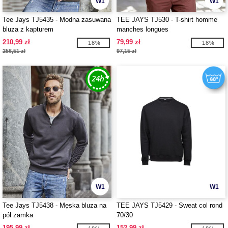
W1
W1
Tee Jays TJ5435 - Modna zasuwana
TEE JAYS TJ530 - T-shirt homme
bluza z kapturem
manches longues
210,99 zł
79,99 zł
-18%
-18%
256,51 zł
97,15 zł
W1
W1
Tee Jays TJ5438 - Męska bluza na
TEE JAYS TJ5429 - Sweat col rond
pół zamka
70/30
195,99 zł
152,99 zł