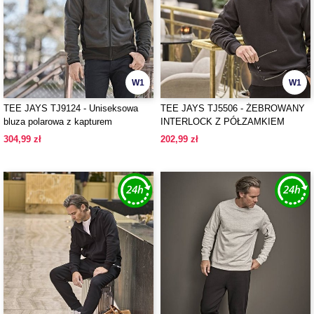
W1
W1
TEE JAYS TJ9124 - Uniseksowa
TEE JAYS TJ5506 - ŻEBROWANY
bluza polarowa z kapturem
INTERLOCK Z PÓŁZAMKIEM
304,99 zł
202,99 zł