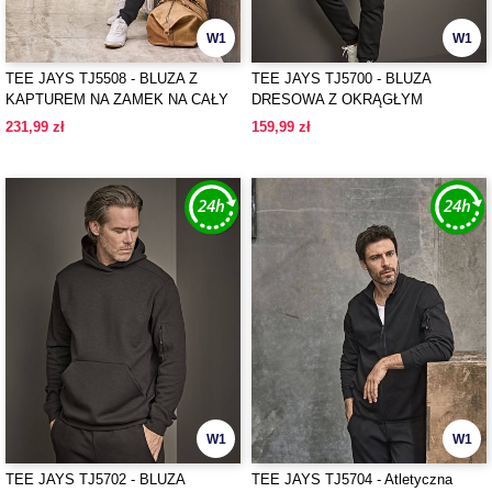
W1
W1
TEE JAYS TJ5508 - BLUZA Z
TEE JAYS TJ5700 - BLUZA
KAPTUREM NA ZAMEK NA CAŁY
DRESOWA Z OKRĄGŁYM
SUWAK Z DZIANINY
DEKOLTEM
231,99 zł
159,99 zł
INTERLOCKOWEJ Z
PRĄŻKOWANYM WZOREM
W1
W1
TEE JAYS TJ5702 - BLUZA
TEE JAYS TJ5704 - Atletyczna