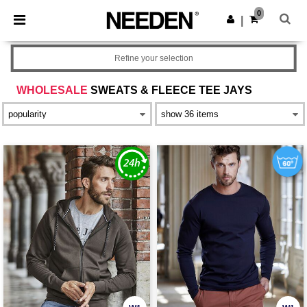
×
Aplikacja Needen
0
Pobierz app
|
Lepsze ceny w aplikacji!
Refine your selection
WHOLESALE
SWEATS & FLEECE TEE JAYS