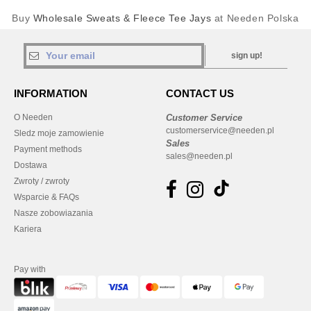
Buy
Wholesale Sweats & Fleece Tee Jays
at Needen Polska
sign up!
INFORMATION
CONTACT US
O Needen
Customer Service
customerservice@needen.pl
Sledz moje zamowienie
Sales
Payment methods
sales@needen.pl
Dostawa
Zwroty / zwroty
Wsparcie & FAQs
Nasze zobowiazania
Kariera
Pay with