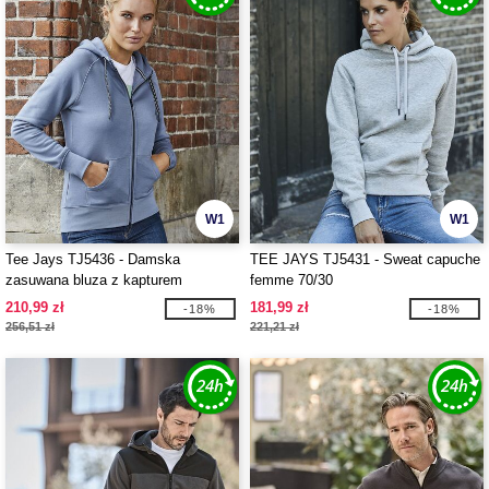
W1
W1
Tee Jays TJ5436 - Damska
TEE JAYS TJ5431 - Sweat capuche
zasuwana bluza z kapturem
femme 70/30
210,99 zł
181,99 zł
-18%
-18%
256,51 zł
221,21 zł