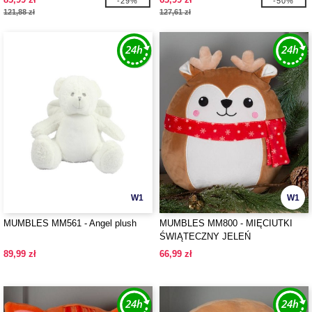
-29%
-50%
121,88 zł
127,61 zł
W1
W1
MUMBLES MM561 - Angel plush
MUMBLES MM800 - MIĘCIUTKI
ŚWIĄTECZNY JELEŃ
89,99 zł
66,99 zł