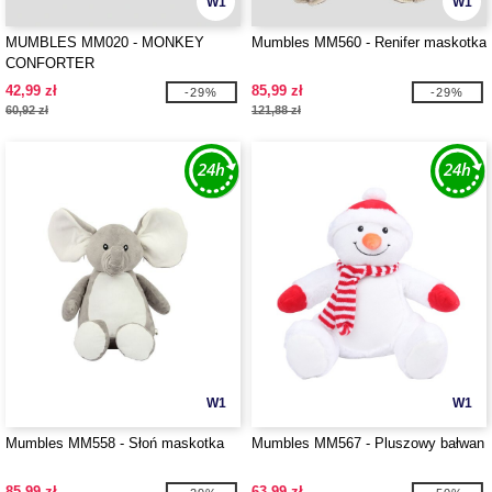
W1
W1
MUMBLES MM020 - MONKEY
Mumbles MM560 - Renifer maskotka
CONFORTER
42,99 zł
85,99 zł
-29%
-29%
60,92 zł
121,88 zł
W1
W1
Mumbles MM558 - Słoń maskotka
Mumbles MM567 - Pluszowy bałwan
85,99 zł
63,99 zł