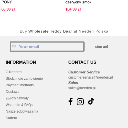
PONY
czerwony smok
66,99 zł
104,99 zł
Buy
Wholesale Teddy Bear
at Needen Polska
sign up!
INFORMATION
CONTACT US
O Needen
Customer Service
customerservice@needen.pl
Sledz moje zamowienie
Sales
Payment methods
sales@needen.pl
Dostawa
Zwroty / zwroty
Wsparcie & FAQs
Nasze zobowiazania
Kariera