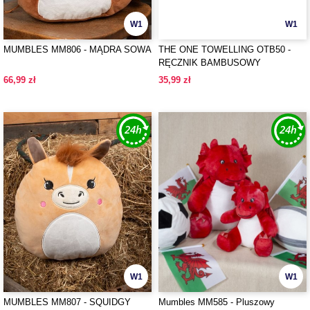
W1
W1
MUMBLES MM806 - MĄDRA SOWA
THE ONE TOWELLING OTB50 -
RĘCZNIK BAMBUSOWY
66,99 zł
35,99 zł
W1
W1
MUMBLES MM807 - SQUIDGY
Mumbles MM585 - Pluszowy