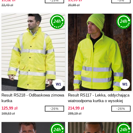
-15%
-5%
22,43 zł
20,98 zł
W1
W1
Result RS218 - Odlbaskowa zimowa
Result RS117 - Lekka, oddychająca
kurtka
wiatroodporna kurtka o wysokiej
widoczności
125,99 zł
214,99 zł
-26%
-26%
169,53 zł
289,19 zł