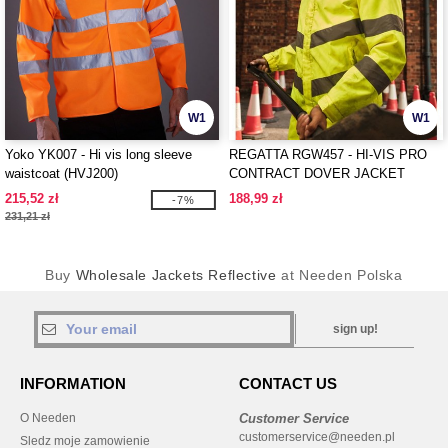
W1
W1
Yoko YK007 - Hi vis long sleeve
REGATTA RGW457 - HI-VIS PRO
waistcoat (HVJ200)
CONTRACT DOVER JACKET
215,52 zł
188,99 zł
-7%
231,21 zł
Buy
Wholesale Jackets Reflective
at Needen Polska
sign up!
INFORMATION
CONTACT US
O Needen
Customer Service
customerservice@needen.pl
Sledz moje zamowienie