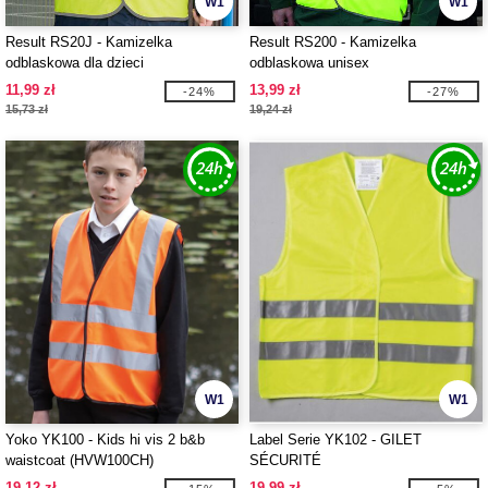
W1
W1
Result RS20J - Kamizelka
Result RS200 - Kamizelka
odblaskowa dla dzieci
odblaskowa unisex
11,99 zł
13,99 zł
-24%
-27%
15,73 zł
19,24 zł
W1
W1
Yoko YK100 - Kids hi vis 2 b&b
Label Serie YK102 - GILET
waistcoat (HVW100CH)
SÉCURITÉ
19,12 zł
19,99 zł