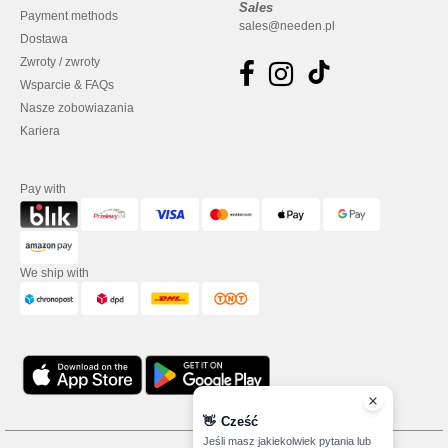
Sales
Payment methods
sales@needen.pl
Dostawa
Zwroty / zwroty
Wsparcie & FAQs
Nasze zobowiazania
Kariera
Pay with
We ship with
👋
Cześć
Jeśli masz jakiekolwiek pytania lub