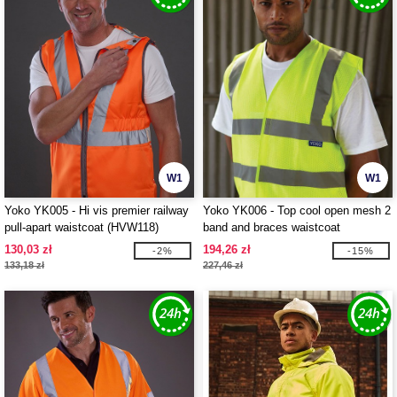
W1
W1
Yoko YK005 - Hi vis premier railway
Yoko YK006 - Top cool open mesh 2
pull-apart waistcoat (HVW118)
band and braces waistcoat
(HVW120)
130,03 zł
194,26 zł
-2%
-15%
133,18 zł
227,46 zł