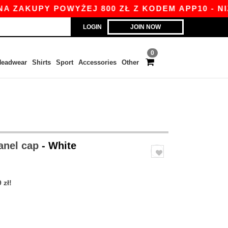
KUPY POWYŻEJ 800 ZŁ Z KODEM APP10 - NIŻSZE 
LOGIN
JOIN NOW
0
eadwear
Shirts
Sport
Accessories
Other
anel cap
- White
 zł!