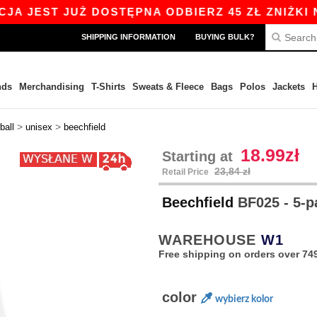
ST JUŻ DOSTĘPNA ODBIERZ 45 ZŁ ZNIŻKI NA ZA
SHIPPING INFORMATION
BUYING BULK?
nds
Merchandising
T-Shirts
Sweats & Fleece
Bags
Polos
Jackets
H
>
>
ball
unisex
beechfield
18.99zł
Starting at
23,84 zł
Retail Price
Beechfield
BF025 - 5-p
WAREHOUSE
W1
Free shipping on orders over 749
color
wybierz kolor