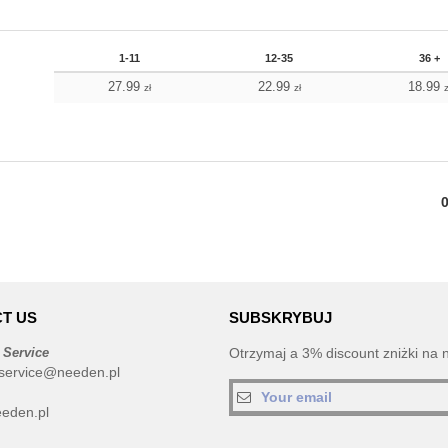
1-11
12-35
36 +
27.99
22.99
18.99
zł
zł
z
T US
SUBSKRYBUJ
 Service
Otrzymaj a 3% discount zniżki na 
service@needen.pl
eden.pl