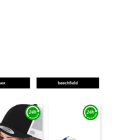
sex
beechfield