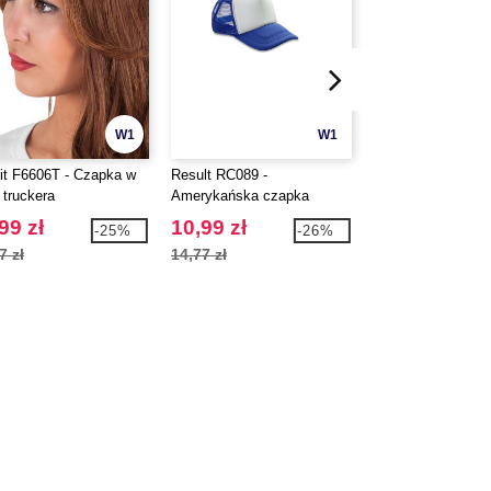
W1
W1
fit F6606T - Czapka w
Result RC089 -
FLEXFIT 6277HM 
 truckera
Amerykańska czapka
Casquette motif c
99 zł
10,99 zł
75,99 zł
-25%
-26%
7 zł
14,77 zł
90,09 zł