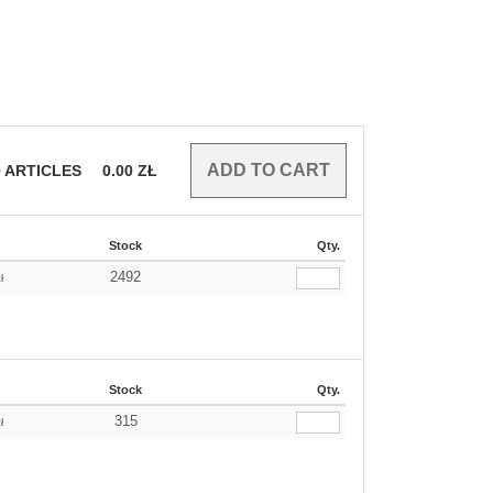
0
ARTICLES
0.00
ZŁ
Stock
Qty.
2492
ł
Stock
Qty.
315
ł