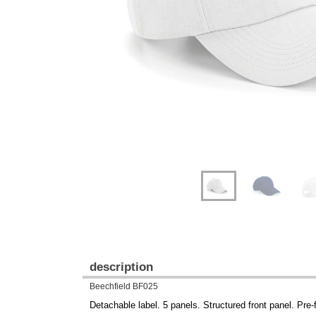
Previous
Next
description
Beechfield BF025
Detachable label. 5 panels. Structured front panel. Pre-