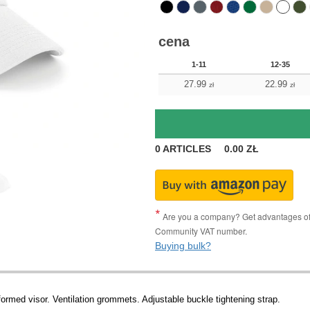
cena
1-11
12-35
27.99
22.99
zł
zł
0
ARTICLES
0.00
ZŁ
Are you a company? Get advantages of p
Community VAT number.
Buying bulk?
formed visor. Ventilation grommets. Adjustable buckle tightening strap.