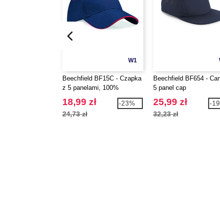
W1
Beechfield BF15C - Czapka
Beechfield BF654 - Ca
z 5 panelami, 100%
5 panel cap
bawełna
18,99 zł
25,99 zł
-23%
-1
24,73 zł
32,23 zł