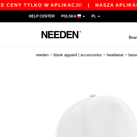
NY TYLKO W APLIKACJI!
|
NASZA APLIKACJA JE
HELP CENTER
POLSKA
PL
Bra
>
>
>
needen
blank apparel | accessories
headwear
base