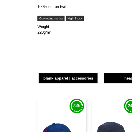
100% cotton twill.
Odrywalna metka
High Stock
Weight
220g/m²
blank apparel | accessories
hea