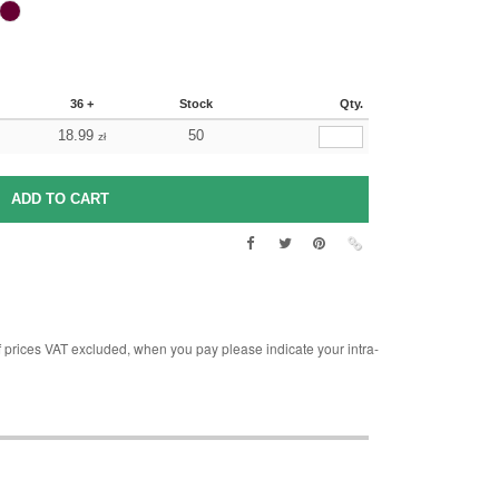
36 +
Stock
Qty.
18.99
50
zł
rices VAT excluded, when you pay please indicate your intra-