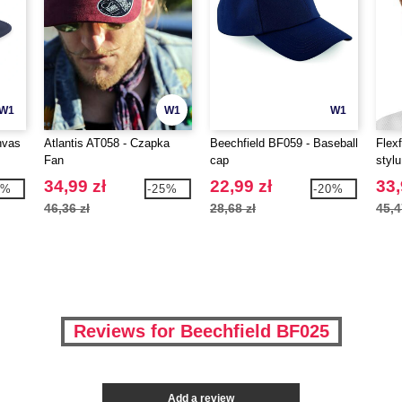
W1
W1
W1
nvas
Atlantis AT058 - Czapka
Beechfield BF059 - Baseball
Flex
Fan
cap
stylu
34,99 zł
22,99 zł
33,
9%
-25%
-20%
46,36 zł
28,68 zł
45,4
Reviews for Beechfield BF025
Add a review