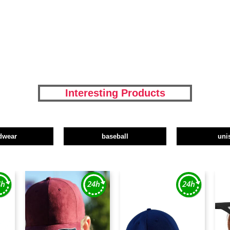
Interesting Products
dwear
baseball
uni