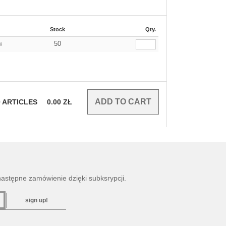
Stock
Qty.
50
ł
0
ARTICLES
0.00
ZŁ
następne zamówienie dzięki subksrypcji.
sign up!