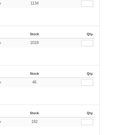
1134
ł
Stock
Qty.
1018
ł
Stock
Qty.
46
ł
Stock
Qty.
182
ł