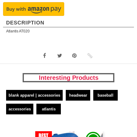
DESCRIPTION
Atlantis AT020
Interesting Products
blank apparel | accessories
headwear
baseball
accessories
atlantis