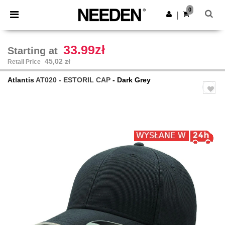
×
Aplikacja Needen
0
Pobierz app
|
Lepsze ceny w aplikacji!
33.99zł
Starting at
45,02 zł
Retail Price
Atlantis
AT020 - ESTORIL CAP
- Dark Grey
Previous
Next