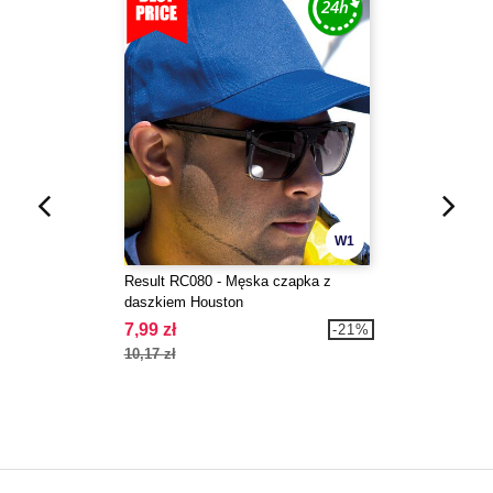
W1
Result RC080 - Męska czapka z
daszkiem Houston
7,99 zł
-21%
10,17 zł