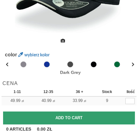
color
wybierz kolor
Dark Grey
CENA
1-11
12-35
36 +
Stock
Ilość
49.99
40.99
33.99
9
zł
zł
zł
0
ARTICLES
0.00
ZŁ