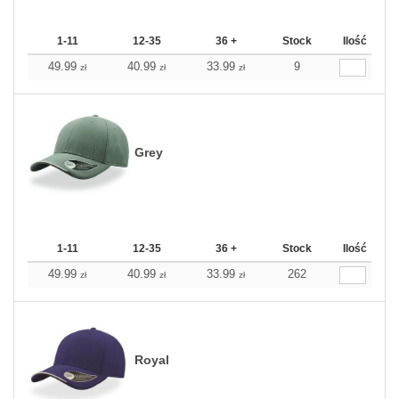
1-11
12-35
36 +
Stock
Ilość
49.99
40.99
33.99
9
zł
zł
zł
Grey
1-11
12-35
36 +
Stock
Ilość
49.99
40.99
33.99
262
zł
zł
zł
Royal