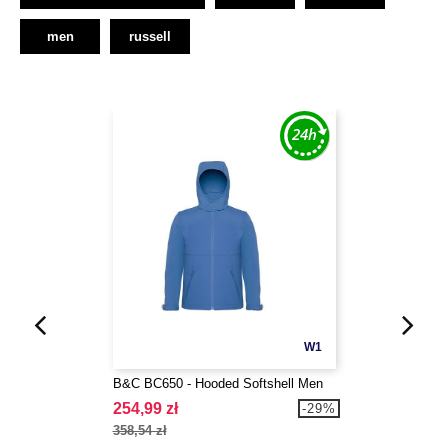
men
russell
W1
B&C BC650 - Hooded Softshell Men
254,99 zł
-29%
358,54 zł