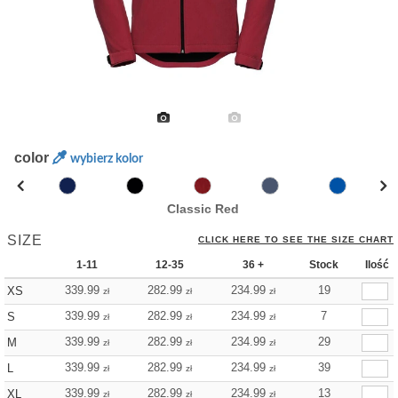
color
wybierz kolor
Classic Red
SIZE
CLICK HERE TO SEE THE SIZE CHART
1-11
12-35
36 +
Stock
Ilość
339.99
282.99
234.99
19
XS
zł
zł
zł
339.99
282.99
234.99
7
S
zł
zł
zł
339.99
282.99
234.99
29
M
zł
zł
zł
339.99
282.99
234.99
39
L
zł
zł
zł
339.99
282.99
234.99
13
XL
zł
zł
zł