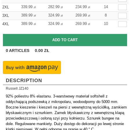
339.99
282.99
234.99
14
2XL
zł
zł
zł
389.99
324.99
269.99
8
3XL
zł
zł
zł
389.99
324.99
269.99
10
4XL
zł
zł
zł
0
ARTICLES
0.00
ZŁ
DESCRIPTION
Russell JZ140
92% poliestru 8% elastanu. 3-warstwowy materiał softshell z
oddychającą podszewką z mikropolaru, wodoodporny do 5000 mm.
Boczne kieszenie i kieszeń na piersi z wewnętrzną wyściółką, zamkiem
błyskawicznym i sznurkiem. Zamek błyskawiczny z wewnętrzną klapą
przeciwdeszczową i osłoną szyi przy kołnierzu. Sznurek bungee na
dole. Regulowane mankiety. Duży dostęp do dekoracji po lewej stronie
klatki piersiowej. W pełni odporne na pranie w 40 ° C.