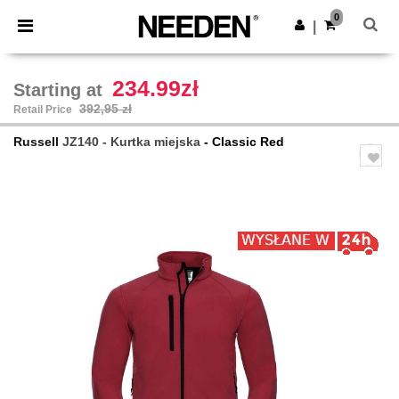
×
Aplikacja Needen
0
Pobierz app
|
Lepsze ceny w aplikacji!
234.99zł
Starting at
392,95 zł
Retail Price
Russell
JZ140 - Kurtka miejska
- Classic Red
Previous
Next