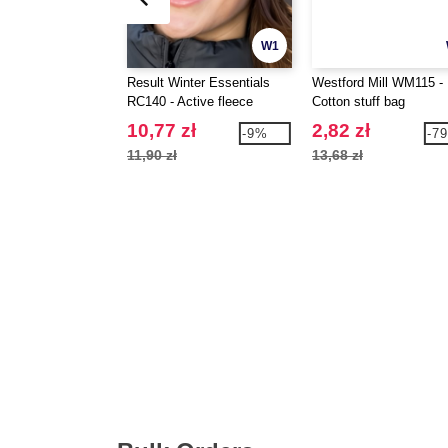
W1
Result Winter Essentials
Westford Mill WM115 -
RC140 - Active fleece
Cotton stuff bag
headband
10,77 zł
2,82 zł
-9%
-7
11,90 zł
13,68 zł