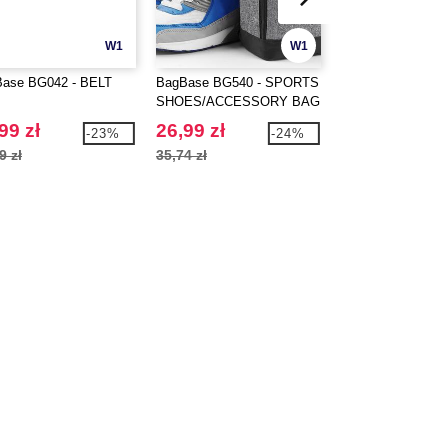
W1
W1
ase BG042 - BELT
BagBase BG540 - SPORTS
BagBase BG572 -
SHOES/ACCESSORY BAG
TEAMWEAR HOL
99 zł
26,99 zł
112,99 zł
-23%
-24%
9 zł
35,74 zł
139,95 zł