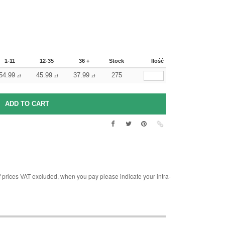
1-11
12-35
36 +
Stock
Ilość
54.99
45.99
37.99
275
zł
zł
zł
rices VAT excluded, when you pay please indicate your intra-