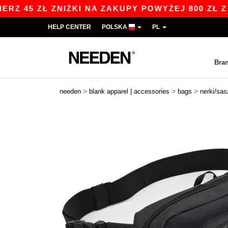
5 ZŁ ZNIŻKI NA ZAKUPY POWYŻEJ 800 ZŁ Z KOD
HELP CENTER
POLSKA
PL
Bra
>
>
>
needen
blank apparel | accessories
bags
nerki/sas