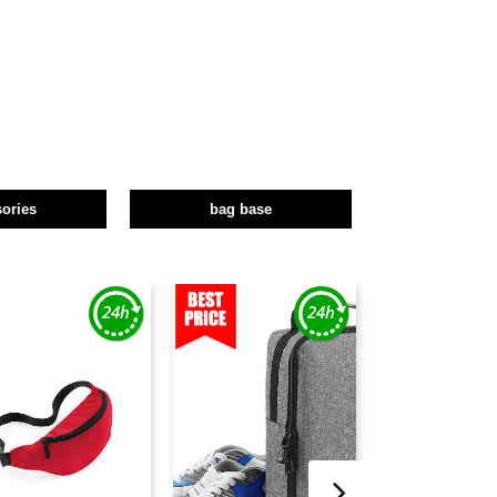
ories
bag base