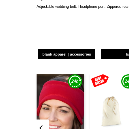
Adjustable webbing belt. Headphone port. Zippered rear
blank apparel | accessories
b