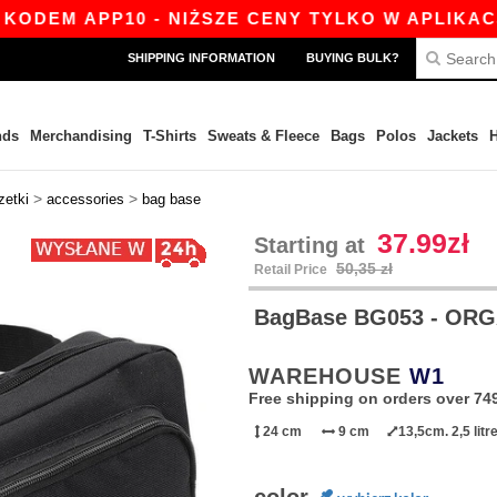
EM APP10 - NIŻSZE CENY TYLKO W APLIKACJI!
SHIPPING INFORMATION
BUYING BULK?
nds
Merchandising
T-Shirts
Sweats & Fleece
Bags
Polos
Jackets
H
>
>
zetki
accessories
bag base
37.99zł
Starting at
50,35 zł
Retail Price
BagBase BG053 - OR
WAREHOUSE
W1
Free shipping on orders over 749
24 cm
9 cm
13,5cm. 2,5 lit