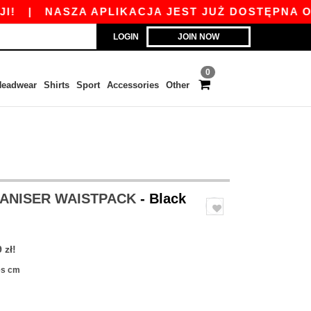
|
NASZA APLIKACJA JEST JUŻ DOSTĘPNA ODBIER
LOGIN
JOIN NOW
0
eadwear
Shirts
Sport
Accessories
Other
GANISER WAISTPACK
- Black
 zł!
res cm