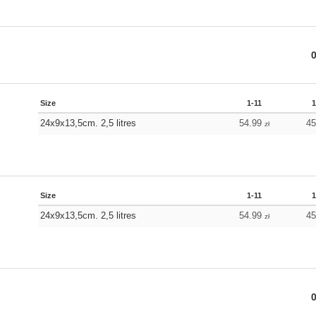
Size
1-11
1
24x9x13,5cm. 2,5 litres
54.99
4
zł
Size
1-11
1
24x9x13,5cm. 2,5 litres
54.99
4
zł