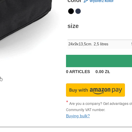
color
wybierz kolor
size
24x9x13,5cm. 2,5 litres
0
ARTICLES
0.00
ZŁ
Are you a company? Get advantages of p
Community VAT number.
Buying bulk?