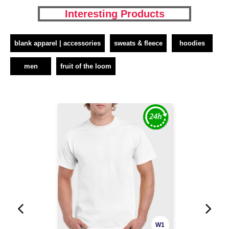
Interesting Products
blank apparel | accessories
sweats & fleece
hoodies
men
fruit of the loom
W1