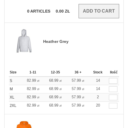
0
ARTICLES
0.00
ZŁ
Heather Grey
Size
1-11
12-35
36 +
Stock
Ilość
82.99
68.99
57.99
14
S
zł
zł
zł
82.99
68.99
57.99
14
M
zł
zł
zł
82.99
68.99
57.99
2
XL
zł
zł
zł
82.99
68.99
57.99
20
2XL
zł
zł
zł