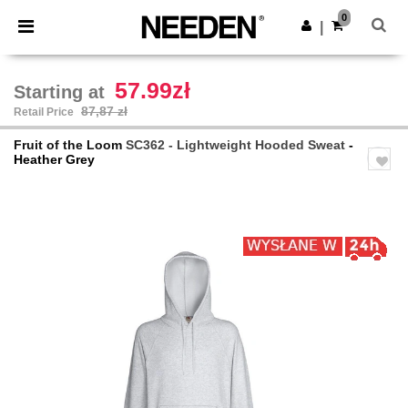
×
Aplikacja Needen
0
Pobierz app
|
Lepsze ceny w aplikacji!
57.99zł
Starting at
87,87 zł
Retail Price
Fruit of the Loom
SC362 - Lightweight Hooded Sweat
-
Heather Grey
Previous
Next