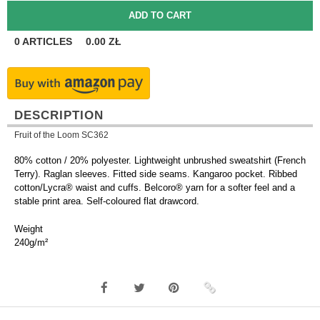
0
ARTICLES
0.00
ZŁ
DESCRIPTION
Fruit of the Loom SC362
80% cotton / 20% polyester. Lightweight unbrushed sweatshirt (French
Terry). Raglan sleeves. Fitted side seams. Kangaroo pocket. Ribbed
cotton/Lycra® waist and cuffs. Belcoro® yarn for a softer feel and a
stable print area. Self-coloured flat drawcord.
Weight
240g/m²