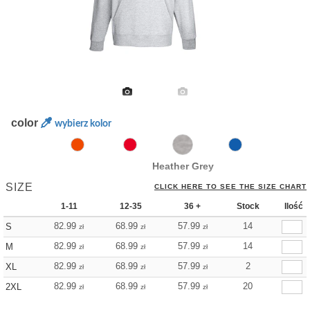
color
wybierz kolor
Heather Grey
SIZE
CLICK HERE TO SEE THE SIZE CHART
1-11
12-35
36 +
Stock
Ilość
82.99
68.99
57.99
14
S
zł
zł
zł
82.99
68.99
57.99
14
M
zł
zł
zł
82.99
68.99
57.99
2
XL
zł
zł
zł
82.99
68.99
57.99
20
2XL
zł
zł
zł