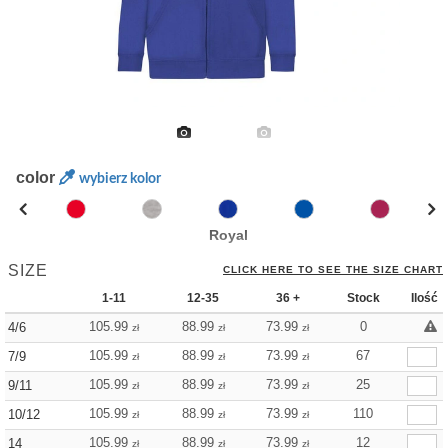
color
wybierz kolor
Royal
SIZE
CLICK HERE TO SEE THE SIZE CHART
1-11
12-35
36 +
Stock
Ilość
105.99
88.99
73.99
0
4/6
zł
zł
zł
105.99
88.99
73.99
67
7/9
zł
zł
zł
105.99
88.99
73.99
25
9/11
zł
zł
zł
105.99
88.99
73.99
110
10/12
zł
zł
zł
105.99
88.99
73.99
12
14
zł
zł
zł