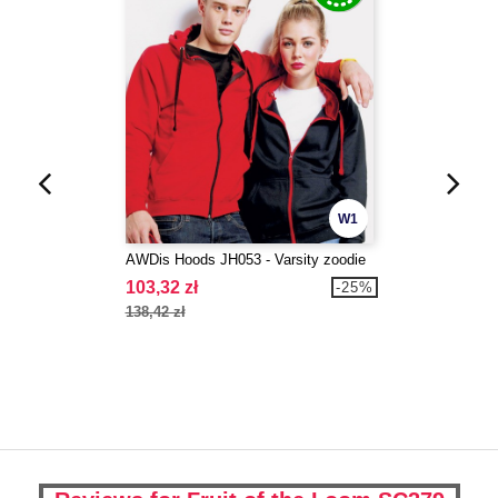
W1
AWDis Hoods JH053 - Varsity zoodie
103,32 zł
-25%
138,42 zł