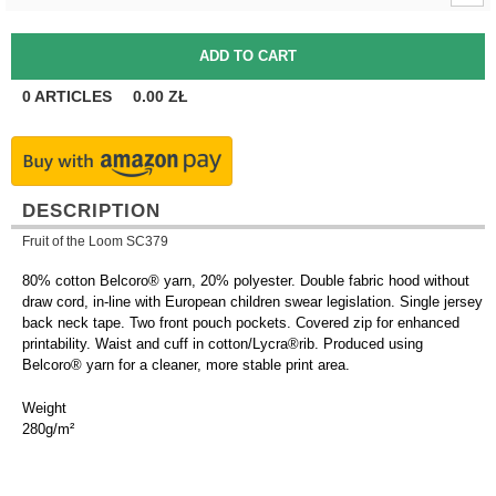
0
ARTICLES
0.00
ZŁ
DESCRIPTION
Fruit of the Loom SC379
80% cotton Belcoro® yarn, 20% polyester. Double fabric hood without
draw cord, in-line with European children swear legislation. Single jersey
back neck tape. Two front pouch pockets. Covered zip for enhanced
printability. Waist and cuff in cotton/Lycra®rib. Produced using
Belcoro® yarn for a cleaner, more stable print area.
Weight
280g/m²