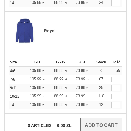
105.99
88.99
73.99
24
14
zł
zł
zł
Royal
Size
1-11
12-35
36 +
Stock
Ilość
105.99
88.99
73.99
0
4/6
zł
zł
zł
105.99
88.99
73.99
67
7/9
zł
zł
zł
105.99
88.99
73.99
25
9/11
zł
zł
zł
105.99
88.99
73.99
110
10/12
zł
zł
zł
105.99
88.99
73.99
12
14
zł
zł
zł
0
ARTICLES
0.00
ZŁ