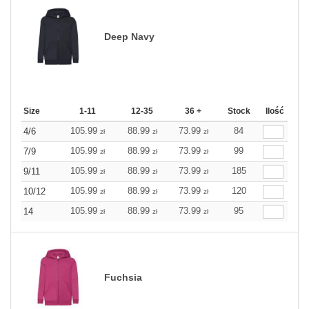
Deep Navy
Size
1-11
12-35
36 +
Stock
Ilość
105.99
88.99
73.99
84
4/6
zł
zł
zł
105.99
88.99
73.99
99
7/9
zł
zł
zł
105.99
88.99
73.99
185
9/11
zł
zł
zł
105.99
88.99
73.99
120
10/12
zł
zł
zł
105.99
88.99
73.99
95
14
zł
zł
zł
Fuchsia