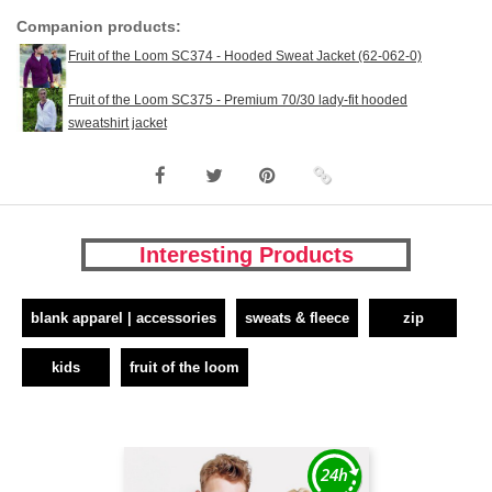
Companion products:
Fruit of the Loom SC374 - Hooded Sweat Jacket (62-062-0)
Fruit of the Loom SC375 - Premium 70/30 lady-fit hooded
sweatshirt jacket
Interesting Products
blank apparel | accessories
sweats & fleece
zip
kids
fruit of the loom