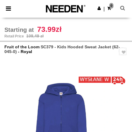
×
Aplikacja Needen
0
Pobierz app
|
Lepsze ceny w aplikacji!
73.99zł
Starting at
109,49 zł
Retail Price
Fruit of the Loom
SC379 - Kids Hooded Sweat Jacket (62-
045-0)
- Royal
Previous
Next