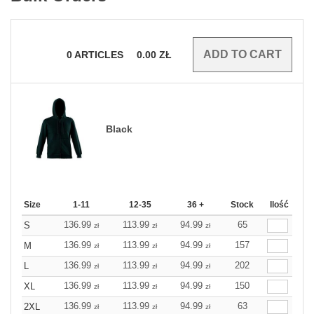
0
ARTICLES
0.00
ZŁ
Black
Size
1-11
12-35
36 +
Stock
Ilość
136.99
113.99
94.99
65
S
zł
zł
zł
136.99
113.99
94.99
157
M
zł
zł
zł
136.99
113.99
94.99
202
L
zł
zł
zł
136.99
113.99
94.99
150
XL
zł
zł
zł
136.99
113.99
94.99
63
2XL
zł
zł
zł