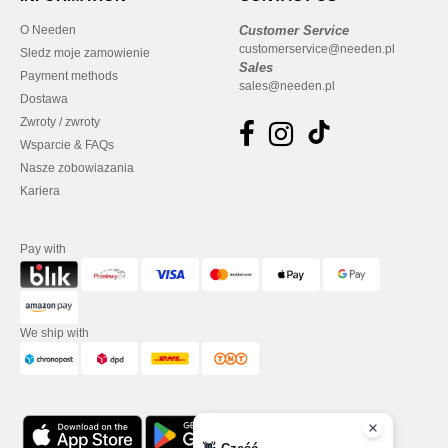
O Needen
Customer Service
customerservice@needen.pl
Sledz moje zamowienie
Sales
Payment methods
sales@needen.pl
Dostawa
Zwroty / zwroty
Wsparcie & FAQs
Nasze zobowiazania
Kariera
Pay with
We ship with