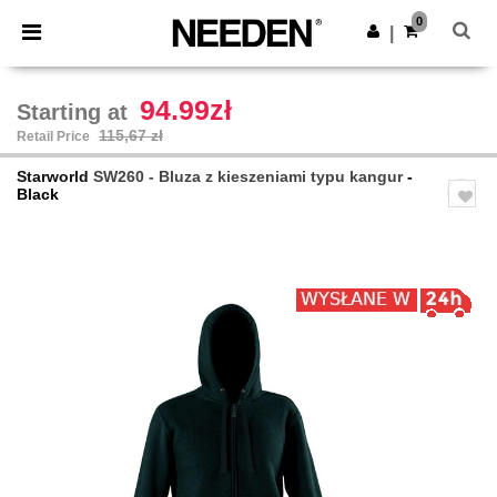
×
Aplikacja Needen
0
Pobierz app
|
Lepsze ceny w aplikacji!
94.99zł
Starting at
115,67 zł
Retail Price
Starworld
SW260 - Bluza z kieszeniami typu kangur
-
Black
Previous
Next