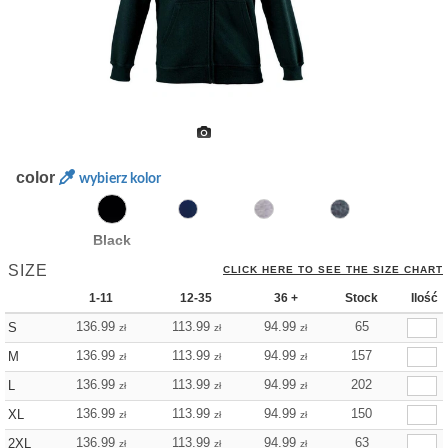
color
wybierz kolor
Black
SIZE
CLICK HERE TO SEE THE SIZE CHART
1-11
12-35
36 +
Stock
Ilość
136.99
113.99
94.99
65
S
zł
zł
zł
136.99
113.99
94.99
157
M
zł
zł
zł
136.99
113.99
94.99
202
L
zł
zł
zł
136.99
113.99
94.99
150
XL
zł
zł
zł
136.99
113.99
94.99
63
2XL
zł
zł
zł