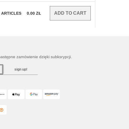
0
ARTICLES
0.00
ZŁ
następne zamówienie dzięki subksrypcji.
sign up!