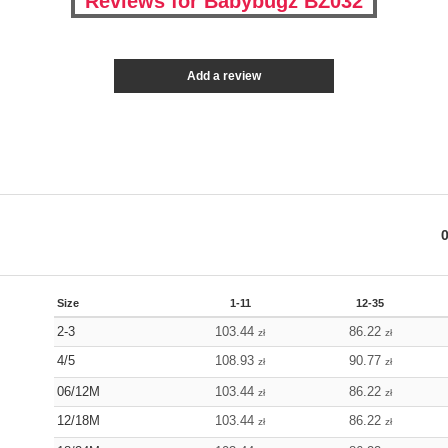
Reviews for Babybugz BZ032
Add a review
Size
1-11
12-35
2-3
103.44
86.22
zł
zł
4/5
108.93
90.77
zł
zł
06/12M
103.44
86.22
zł
zł
12/18M
103.44
86.22
zł
zł