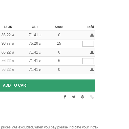
12-35
36 +
Stock
Ilość
86.22
71.41
0
zł
zł
90.77
75.20
15
zł
zł
86.22
71.41
0
zł
zł
86.22
71.41
6
zł
zł
86.22
71.41
0
zł
zł
rices VAT excluded, when you pay please indicate your intra-