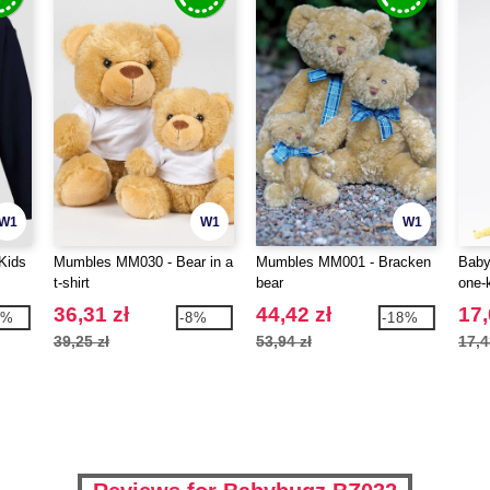
W1
W1
W1
Kids
Mumbles MM030 - Bear in a
Mumbles MM001 - Bracken
Baby
t-shirt
bear
one-
36,31 zł
44,42 zł
17,
1%
-8%
-18%
39,25 zł
53,94 zł
17,4