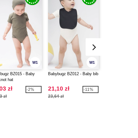
W1
W1
bugz BZ015 - Baby
Babybugz BZ012 - Baby bib
Bagbase BG145 - 
knot hat
junior do tańca
03 zł
21,10 zł
59,39 zł
-2%
-11%
3 zł
23,64 zł