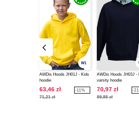
W1
AWDis Hoods JH01J - Kids
AWDis Hoods JH03J - 
hoodie
varsity hoodie
63,46 zł
70,97 zł
-11%
-2
71,21 zł
89,85 zł