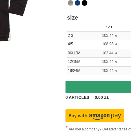
size
1-11
2-3
103.44
zł
4/5
108.93
zł
06/12M
103.44
zł
12/18M
103.44
zł
18/24M
103.44
zł
0
ARTICLES
0.00
ZŁ
Are you a company? Get advantages of p