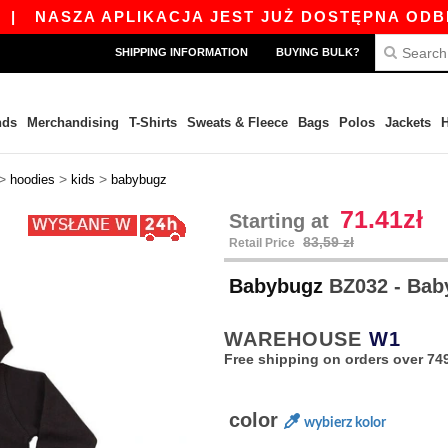
ASZA APLIKACJA JEST JUŻ DOSTĘPNA ODBIERZ 45
SHIPPING INFORMATION
BUYING BULK?
nds
Merchandising
T-Shirts
Sweats & Fleece
Bags
Polos
Jackets
H
>
>
>
hoodies
kids
babybugz
71.41zł
Starting at
83,59 zł
Retail Price
Babybugz
BZ032 - Bab
WAREHOUSE
W1
Free shipping on orders over 749
color
wybierz kolor