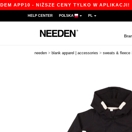
PP10 - NIŻSZE CENY TYLKO W APLIKACJI!
|
N
HELP CENTER
POLSKA
PL
Bra
>
>
needen
blank apparel | accessories
sweats & fleece