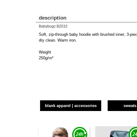
description
Babybugz BZ032
Soft, zip-through baby hoodie with brushed inner; 3-p
dry clean. Warm iron.
Weight
250g/m²
blank apparel | accessories
sweats