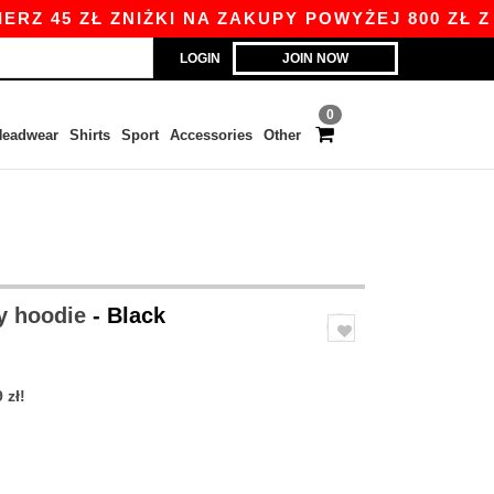
 ZŁ ZNIŻKI NA ZAKUPY POWYŻEJ 800 ZŁ Z KODE
LOGIN
JOIN NOW
0
eadwear
Shirts
Sport
Accessories
Other
y hoodie
- Black
 zł!