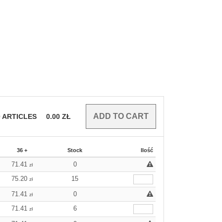
0
ARTICLES
0.00
ZŁ
36 +
Stock
Ilość
71.41
0
zł
75.20
15
zł
71.41
0
zł
71.41
6
zł