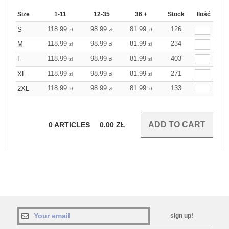
Size
1-11
12-35
36 +
Stock
Ilość
118.99
98.99
81.99
126
S
zł
zł
zł
118.99
98.99
81.99
234
M
zł
zł
zł
118.99
98.99
81.99
403
L
zł
zł
zł
118.99
98.99
81.99
271
XL
zł
zł
zł
118.99
98.99
81.99
133
2XL
zł
zł
zł
0
ARTICLES
0.00
ZŁ
sign up!