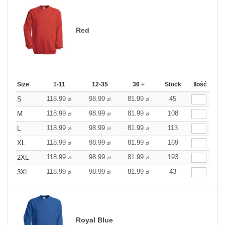
Red
Size
1-11
12-35
36 +
Stock
Ilość
118.99
98.99
81.99
45
S
zł
zł
zł
118.99
98.99
81.99
108
M
zł
zł
zł
118.99
98.99
81.99
113
L
zł
zł
zł
118.99
98.99
81.99
169
XL
zł
zł
zł
118.99
98.99
81.99
193
2XL
zł
zł
zł
118.99
98.99
81.99
43
3XL
zł
zł
zł
Royal Blue