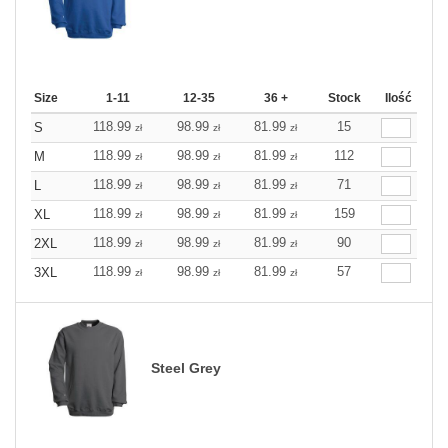
Size
1-11
12-35
36 +
Stock
Ilość
118.99
98.99
81.99
15
S
zł
zł
zł
118.99
98.99
81.99
112
M
zł
zł
zł
118.99
98.99
81.99
71
L
zł
zł
zł
118.99
98.99
81.99
159
XL
zł
zł
zł
118.99
98.99
81.99
90
2XL
zł
zł
zł
118.99
98.99
81.99
57
3XL
zł
zł
zł
Steel Grey