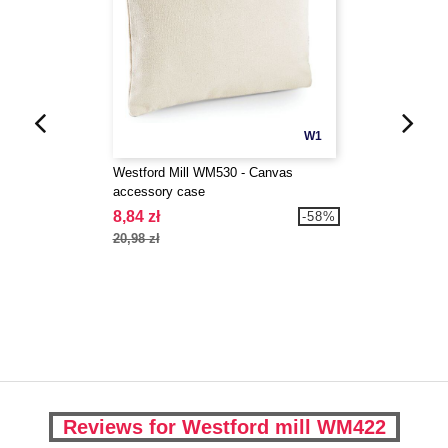
W1
Westford Mill WM530 - Canvas
accessory case
8,84 zł
-58%
20,98 zł
Reviews for Westford mill WM422