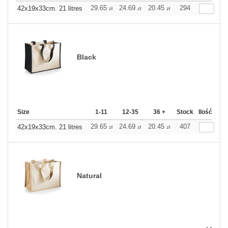
29.65
24.69
20.45
294
42x19x33cm. 21 litres
zł
zł
zł
Black
Size
1-11
12-35
36 +
Stock
Ilość
29.65
24.69
20.45
407
42x19x33cm. 21 litres
zł
zł
zł
Natural