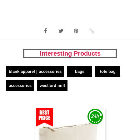
Interesting Products
blank apparel | accessories
bags
tote bag
accessories
westford mill