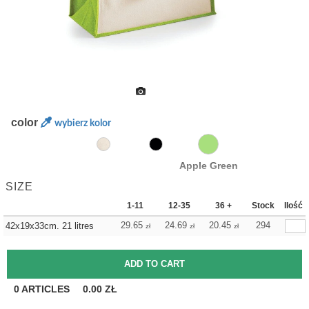
color
wybierz kolor
Apple Green
SIZE
1-11
12-35
36 +
Stock
Ilość
29.65
24.69
20.45
294
42x19x33cm. 21 litres
zł
zł
zł
0
ARTICLES
0.00
ZŁ