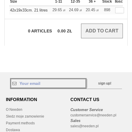
Size
1-11
12-35
36 +
Stock
Ilość
29.65
24.69
20.45
898
42x19x33cm. 21 litres
zł
zł
zł
0
ARTICLES
0.00
ZŁ
sign up!
INFORMATION
CONTACT US
O Needen
Customer Service
customerservice@needen.pl
Sledz moje zamowienie
Sales
Payment methods
sales@needen.pl
Dostawa