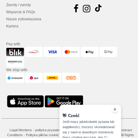
Zwroty / zwroty
Wsparcie & FAQs
Nasze zobowiazania
Kariera
Pay with
We ship with
👋
Cześć
Jeśli masz jakiekolwiek pytania lub
wątpliwości, możesz skontaktować
Legal Mentions
-
polityka prywatności
-
Warunkami i Zasadami
-
General Contract
się z nami w dowolnym momencie.
Conditions
-
Polityka plików cookie
-
Site Map
Copyright 2026 needen.pl - All Rights
Nasz chatbot jest tutaj, aby Ci