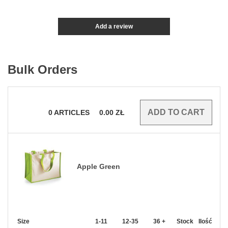
Add a review
Bulk Orders
0
ARTICLES
0.00
ZŁ
Apple Green
Size
1-11
12-35
36 +
Stock
Ilość