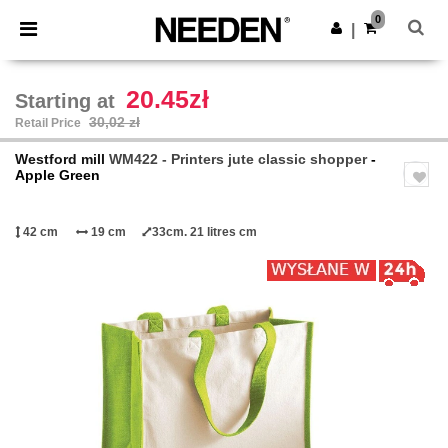
×
Aplikacja Needen
0
Pobierz app
|
Lepsze ceny w aplikacji!
20.45zł
Starting at
30,02 zł
Retail Price
Westford mill
WM422 - Printers jute classic shopper
-
Apple Green
42 cm
19 cm
33cm. 21 litres cm
Previous
Next