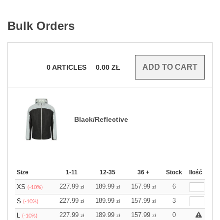
Bulk Orders
0
ARTICLES
0.00
ZŁ
Black/Reflective
Size
1-11
12-35
36 +
Stock
Ilość
227.99
189.99
157.99
6
XS
zł
zł
zł
(-10%)
227.99
189.99
157.99
3
S
zł
zł
zł
(-10%)
227.99
189.99
157.99
0
L
zł
zł
zł
(-10%)