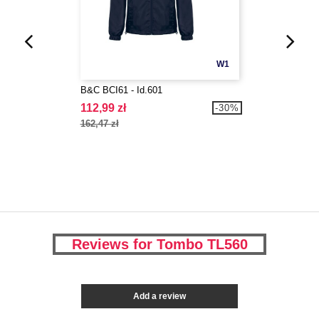
W1
B&C BCI61 - Id.601
112,99 zł
-30%
162,47 zł
Reviews for Tombo TL560
Add a review