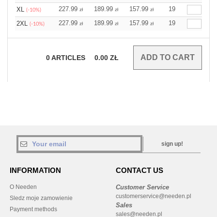
227.99
189.99
157.99
19
XL
zł
zł
zł
(-10%)
227.99
189.99
157.99
19
2XL
zł
zł
zł
(-10%)
0
ARTICLES
0.00
ZŁ
sign up!
INFORMATION
CONTACT US
O Needen
Customer Service
customerservice@needen.pl
Sledz moje zamowienie
Sales
Payment methods
sales@needen.pl