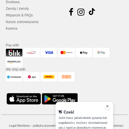
Dostawa
Zwroty / zwroty
Wsparcie & FAQs
Nasze zobowiazania
Kariera
Pay with
We ship with
👋
Cześć
Jeśli masz jakiekolwiek pytania lub
wątpliwości, możesz skontaktować
Legal Mentions
-
polityka prywatności
-
Warunkami i Zasadami
-
General Contract
się z nami w dowolnym momencie.