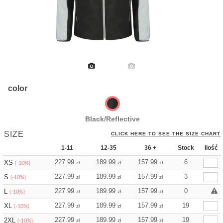
color
Black/Reflective
SIZE
CLICK HERE TO SEE THE SIZE CHART
1-11
12-35
36 +
Stock
Ilość
227.99
189.99
157.99
6
XS
zł
zł
zł
(-10%)
227.99
189.99
157.99
3
S
zł
zł
zł
(-10%)
227.99
189.99
157.99
0
L
zł
zł
zł
(-10%)
227.99
189.99
157.99
19
XL
zł
zł
zł
(-10%)
227.99
189.99
157.99
19
2XL
zł
zł
zł
(-10%)