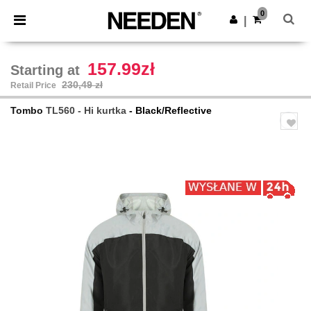
×
Aplikacja Needen
0
Pobierz app
|
Lepsze ceny w aplikacji!
157.99zł
Starting at
230,49 zł
Retail Price
Tombo
TL560 - Hi kurtka
- Black/Reflective
Previous
Next