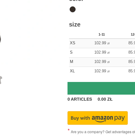
size
1-11
12
XS
102.99
85.
zł
S
102.99
85.
zł
M
102.99
85.
zł
XL
102.99
85.
zł
0
ARTICLES
0.00
ZŁ
Are you a company? Get advantages of p