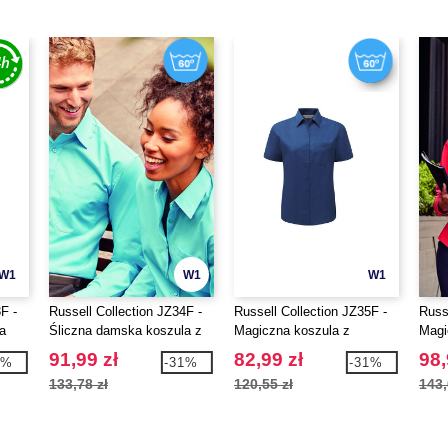
W1
W1
W1
F -
Russell Collection JZ34F -
Russell Collection JZ35F -
Russ
a
Śliczna damska koszula z
Magiczna koszula z
Magi
krótkim rękawkiem
popeliny
pope
91,99 zł
82,99 zł
98,
0%
-31%
-31%
ręka
133,78 zł
120,55 zł
143,