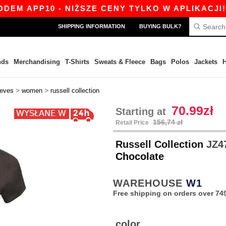
APP10 - NIŻSZE CENY TYLKO W APLIKACJI!
|
SHIPPING INFORMATION
BUYING BULK?
nds
Merchandising
T-Shirts
Sweats & Fleece
Bags
Polos
Jackets
H
>
>
eeves
women
russell collection
70.99zł
Starting at
156,74 zł
Retail Price
Russell Collection
JZ47
Chocolate
WAREHOUSE
W1
Free shipping on orders over 749
color