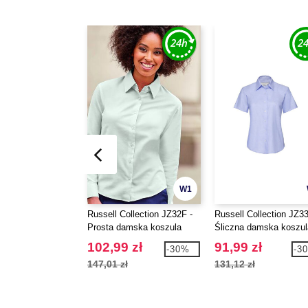
W1
Russell Collection JZ32F -
Russell Collection JZ33
Prosta damska koszula
Śliczna damska koszul
102,99 zł
91,99 zł
-30%
-3
147,01 zł
131,12 zł