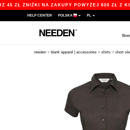
ZŁ ZNIŻKI NA ZAKUPY POWYŻEJ 800 ZŁ Z KODEM 
HELP CENTER
POLSKA
PL
Bra
>
>
>
needen
blank apparel | accessories
shirts
short sl