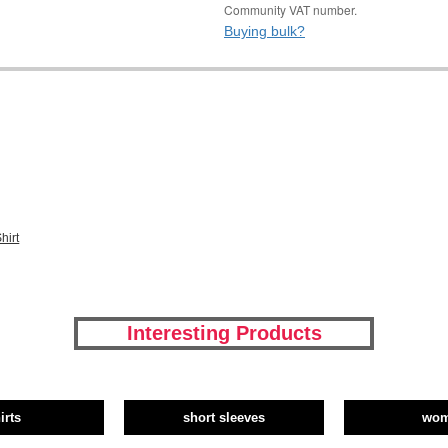
Community VAT number.
Buying bulk?
hirt
Interesting Products
irts
short sleeves
wo