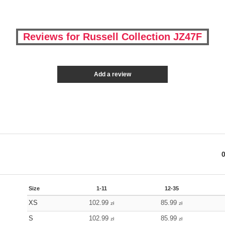
Reviews for Russell Collection JZ47F
Add a review
Size
1-11
12-35
XS
102.99
85.99
zł
zł
S
102.99
85.99
zł
zł