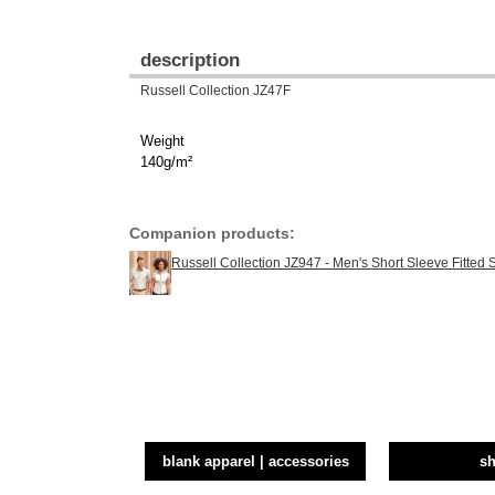
description
Russell Collection JZ47F
Weight
140g/m²
Companion products:
Russell Collection JZ947 - Men's Short Sleeve Fitted S
blank apparel | accessories
sh