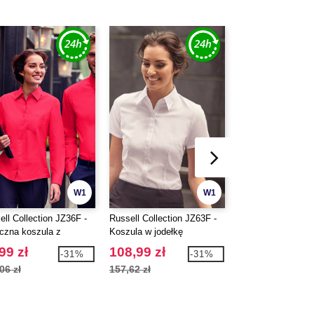
W1
W1
ell Collection JZ36F -
Russell Collection JZ63F -
Russell Collection
czna koszula z
Koszula w jodełkę
Men's Short Sleev
liny z krótkim
Polycotton Easy 
99 zł
108,99 zł
84,99 zł
-31%
-31%
wkiem
Poplin Shirt
06 zł
157,62 zł
124,06 zł