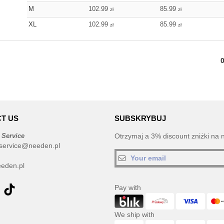
M
102.99
85.99
zł
zł
XL
102.99
85.99
zł
zł
T US
SUBSKRYBUJ
 Service
Otrzymaj a 3% discount zniżki na 
service@needen.pl
eden.pl
Pay with
We ship with