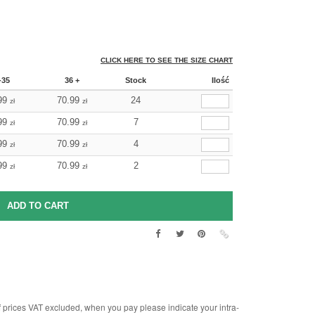
CLICK HERE TO SEE THE SIZE CHART
-35
36 +
Stock
Ilość
99
70.99
24
zł
zł
99
70.99
7
zł
zł
99
70.99
4
zł
zł
99
70.99
2
zł
zł
rices VAT excluded, when you pay please indicate your intra-