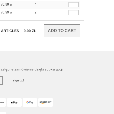
70.99
4
zł
70.99
2
zł
0
ARTICLES
0.00
ZŁ
następne zamówienie dzięki subksrypcji.
sign up!