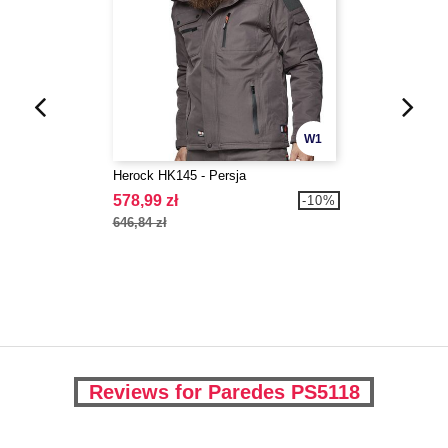
W1
Herock HK145 - Persja
578,99 zł
-10%
646,84 zł
Reviews for Paredes PS5118