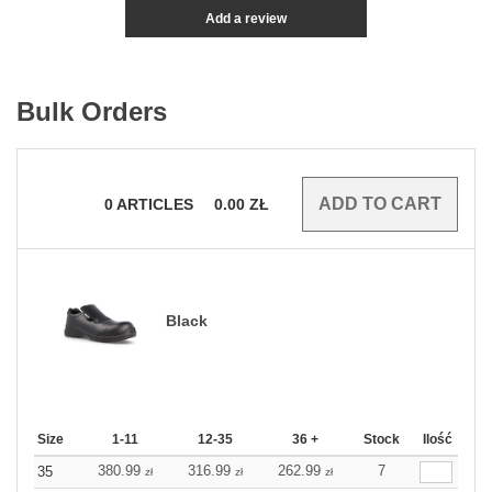
Add a review
Bulk Orders
0
ARTICLES
0.00
ZŁ
Black
Size
1-11
12-35
36 +
Stock
Ilość
380.99
316.99
262.99
7
35
zł
zł
zł