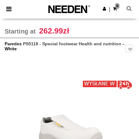
×
Aplikacja Needen
0
Pobierz app
|
Lepsze ceny w aplikacji!
262.99zł
Starting at
Paredes
PS5118 - Special footwear Health and nutrition
-
White
Previous
Next