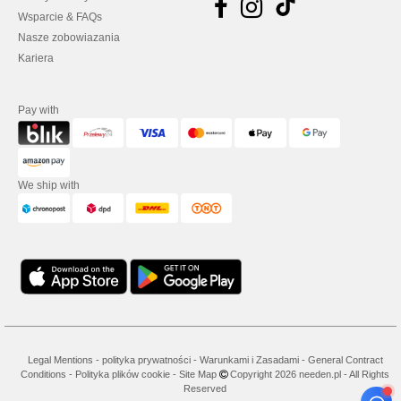
Wsparcie & FAQs
Nasze zobowiazania
Kariera
Pay with
We ship with
Legal Mentions
-
polityka prywatności
-
Warunkami i Zasadami
-
General Contract
Conditions
-
Polityka plików cookie
-
Site Map
Copyright 2026 needen.pl - All Rights
Reserved