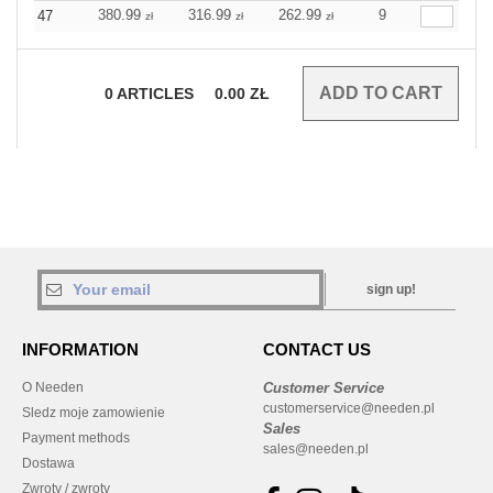
380.99
316.99
262.99
9
47
zł
zł
zł
0
ARTICLES
0.00
ZŁ
sign up!
INFORMATION
CONTACT US
O Needen
Customer Service
customerservice@needen.pl
Sledz moje zamowienie
Sales
Payment methods
sales@needen.pl
Dostawa
Zwroty / zwroty