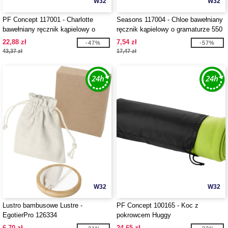
W32
W32
PF Concept 117001 - Charlotte
Seasons 117004 - Chloe bawełniany
bawełniany ręcznik kąpielowy o
ręcznik kąpielowy o gramaturze 550
gramaturze 450 g/m² i wymiarach 50
g/m² i wymiarach 30 x 50 cm
22,88 zł
7,54 zł
-47%
-57%
x 100 cm
43,37 zł
17,47 zł
W32
W32
Lustro bambusowe Lustre -
PF Concept 100165 - Koc z
EgotierPro 126334
pokrowcem Huggy
6,70 zł
24,65 zł