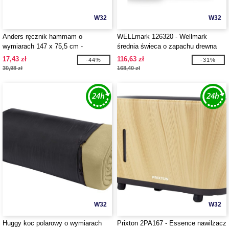
W32
W32
Anders ręcznik hammam o
WELLmark 126320 - Wellmark
wymiarach 147 x 75,5 cm -
średnia świeca o zapachu drewna
EgotierPro 113510
cedrowego
17,43 zł
116,63 zł
-44%
-31%
30,98 zł
168,40 zł
W32
W32
Huggy koc polarowy o wymiarach
Prixton 2PA167 - Essence nawilżacz