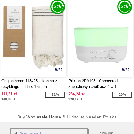
W32
W32
Originalhome 113425 - tkanina z
Prixton 2PA193 - Connected
recyklingu — 85 x 175 cm
zapachowy nawilżacz 4 w 1
111,31 zł
234,24 zł
-31%
-29%
160,85 zł
328,12 zł
Buy
Wholesale Home & Living
at Needen Polska
sign up!