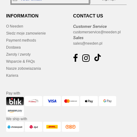
INFORMATION
CONTACT US
O Needen
Customer Service
customerservice@needen.pl
Sledz moje zamowienie
Sales
Payment methods
sales@needen.pl
Dostawa
Zwroty / zwroty
Wsparcie & FAQs
Nasze zobowiazania
Kariera
Pay with
We ship with