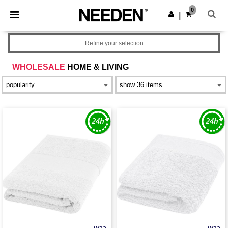
×
Aplikacja Needen
0
Pobierz app
|
Lepsze ceny w aplikacji!
Refine your selection
WHOLESALE
HOME & LIVING