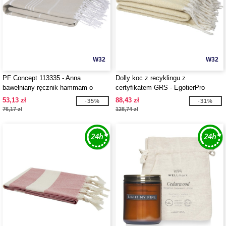
W32
W32
PF Concept 113335 - Anna
Dolly koc z recyklingu z
bawełniany ręcznik hammam o
certyfikatem GRS - EgotierPro
gramaturze 150 g/m² i wymiarach
113329
53,13 zł
88,43 zł
-35%
-31%
100 x 180 cm
76,17 zł
128,74 zł