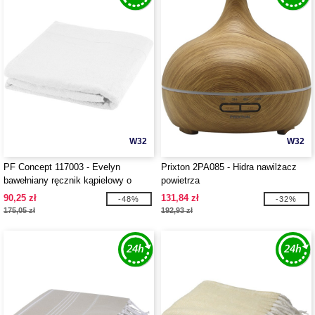
W32
W32
PF Concept 117003 - Evelyn
Prixton 2PA085 - Hidra nawilżacz
bawełniany ręcznik kąpielowy o
powietrza
gramaturze 450 g/m² i wymiarach
90,25 zł
131,84 zł
-48%
-32%
100 x 180 cm
175,05 zł
192,93 zł