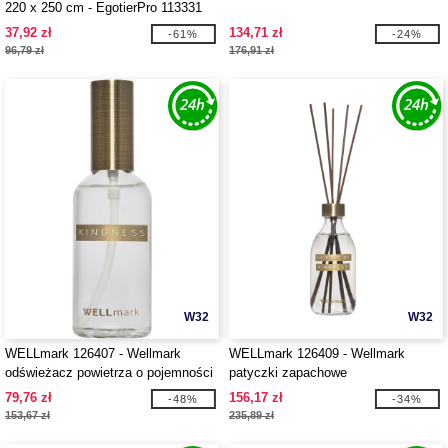
220 x 250 cm - EgotierPro 113331
37,92 zł
134,71 zł
-61%
-24%
96,79 zł
176,91 zł
W32
W32
WELLmark 126407 - Wellmark
WELLmark 126409 - Wellmark
odświeżacz powietrza o pojemności
patyczki zapachowe
100 ml
79,76 zł
156,17 zł
-48%
-34%
153,67 zł
235,89 zł