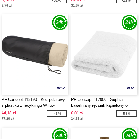
-31%
-22%
9,76 zł
31,67 zł
W32
W32
PF Concept 113190 - Koc polarowy
PF Concept 117000 - Sophia
z plastiku z recyklingu Willow
bawełniany ręcznik kąpielowy o
gramaturze 450 g/m² i wymiarach 30
44,18 zł
6,01 zł
-43%
-58%
x 50 cm
77,26 zł
14,36 zł