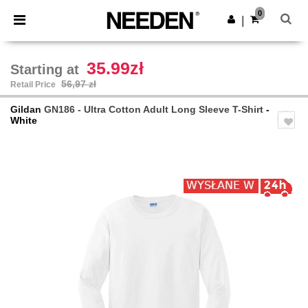
×
Aplikacja Needen
0
Pobierz app
|
Lepsze ceny w aplikacji!
35.99zł
Starting at
56,97 zł
Retail Price
Gildan
GN186 - Ultra Cotton Adult Long Sleeve T-Shirt
-
White
Previous
Next