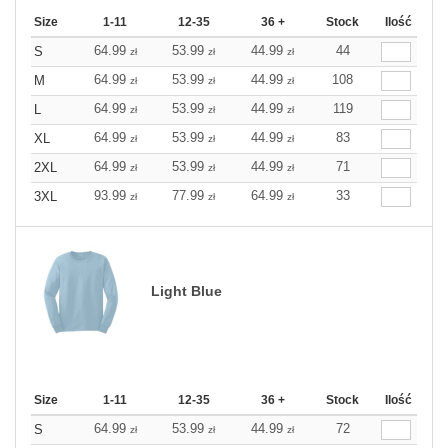
Size
1-11
12-35
36 +
Stock
Ilość
64.99
53.99
44.99
44
S
zł
zł
zł
64.99
53.99
44.99
108
M
zł
zł
zł
64.99
53.99
44.99
119
L
zł
zł
zł
64.99
53.99
44.99
83
XL
zł
zł
zł
64.99
53.99
44.99
71
2XL
zł
zł
zł
93.99
77.99
64.99
33
3XL
zł
zł
zł
Light Blue
Size
1-11
12-35
36 +
Stock
Ilość
64.99
53.99
44.99
72
S
zł
zł
zł