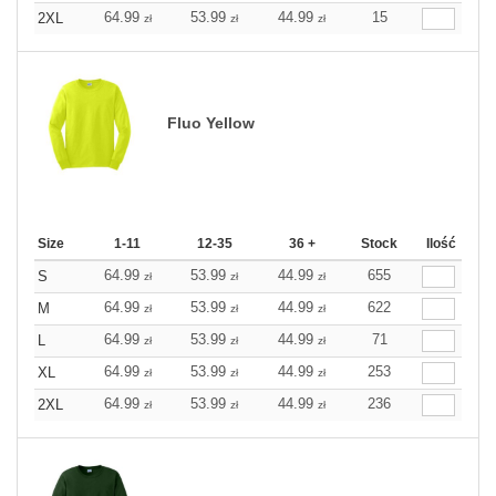
64.99
53.99
44.99
15
2XL
zł
zł
zł
Fluo Yellow
Size
1-11
12-35
36 +
Stock
Ilość
64.99
53.99
44.99
655
S
zł
zł
zł
64.99
53.99
44.99
622
M
zł
zł
zł
64.99
53.99
44.99
71
L
zł
zł
zł
64.99
53.99
44.99
253
XL
zł
zł
zł
64.99
53.99
44.99
236
2XL
zł
zł
zł