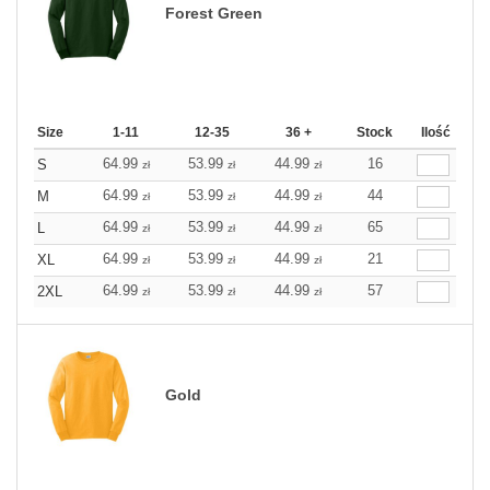
Forest Green
Size
1-11
12-35
36 +
Stock
Ilość
64.99
53.99
44.99
16
S
zł
zł
zł
64.99
53.99
44.99
44
M
zł
zł
zł
64.99
53.99
44.99
65
L
zł
zł
zł
64.99
53.99
44.99
21
XL
zł
zł
zł
64.99
53.99
44.99
57
2XL
zł
zł
zł
Gold