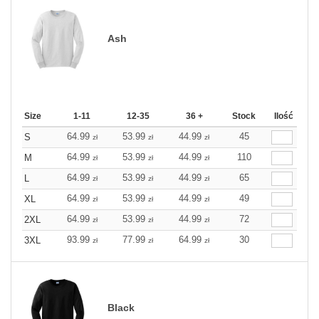
Ash
Size
1-11
12-35
36 +
Stock
Ilość
64.99
53.99
44.99
45
S
zł
zł
zł
64.99
53.99
44.99
110
M
zł
zł
zł
64.99
53.99
44.99
65
L
zł
zł
zł
64.99
53.99
44.99
49
XL
zł
zł
zł
64.99
53.99
44.99
72
2XL
zł
zł
zł
93.99
77.99
64.99
30
3XL
zł
zł
zł
Black