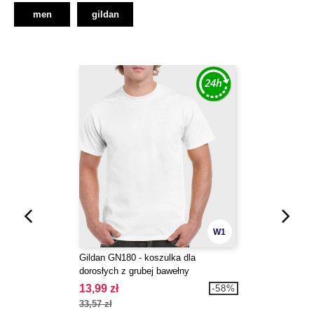
men
gildan
W1
Gildan GN180 - koszulka dla
dorosłych z grubej bawełny
13,99 zł
-58%
33,57 zł