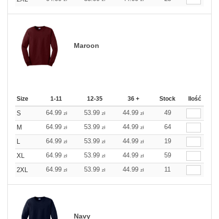
Maroon
Size
1-11
12-35
36 +
Stock
Ilość
64.99
53.99
44.99
49
S
zł
zł
zł
64.99
53.99
44.99
64
M
zł
zł
zł
64.99
53.99
44.99
19
L
zł
zł
zł
64.99
53.99
44.99
59
XL
zł
zł
zł
64.99
53.99
44.99
11
2XL
zł
zł
zł
Navy