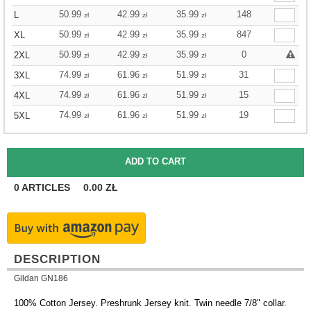
50.99
42.99
35.99
148
L
zł
zł
zł
50.99
42.99
35.99
847
XL
zł
zł
zł
50.99
42.99
35.99
0
2XL
zł
zł
zł
74.99
61.96
51.99
31
3XL
zł
zł
zł
74.99
61.96
51.99
15
4XL
zł
zł
zł
74.99
61.96
51.99
19
5XL
zł
zł
zł
0
ARTICLES
0.00
ZŁ
DESCRIPTION
Gildan GN186
100% Cotton Jersey. Preshrunk Jersey knit. Twin needle 7/8" collar.