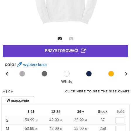
PRZYSTOSOWAĆ!
color
wybierz kolor
White
SIZE
CLICK HERE TO SEE THE SIZE CHART
W magazynie
1-11
12-35
36 +
Stock
Ilość
50.99
42.99
35.99
67
S
zł
zł
zł
50.99
42.99
35.99
258
M
zł
zł
zł