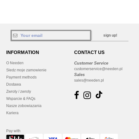
sign up!
INFORMATION
CONTACT US
O Needen
Customer Service
customerservice@needen.pl
Sledz moje zamowienie
Sales
Payment methods
sales@needen.pl
Dostawa
Zwroty / zwroty
Wsparcie & FAQs
Nasze zobowiazania
Kariera
Pay with