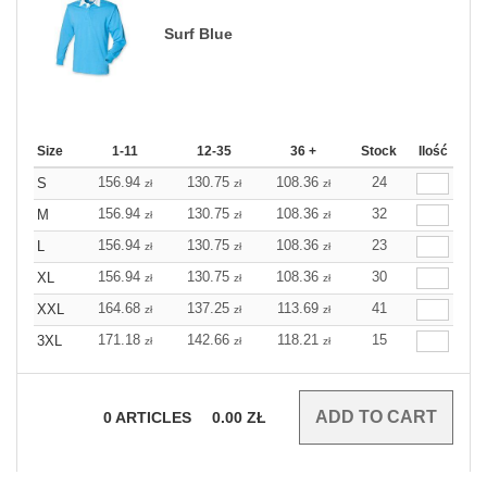
Surf Blue
Size
1-11
12-35
36 +
Stock
Ilość
156.94
130.75
108.36
24
S
zł
zł
zł
156.94
130.75
108.36
32
M
zł
zł
zł
156.94
130.75
108.36
23
L
zł
zł
zł
156.94
130.75
108.36
30
XL
zł
zł
zł
164.68
137.25
113.69
41
XXL
zł
zł
zł
171.18
142.66
118.21
15
3XL
zł
zł
zł
0
ARTICLES
0.00
ZŁ