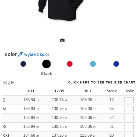
color
wybierz kolor
Black
SIZE
CLICK HERE TO SEE THE SIZE CHART
1-11
12-35
36 +
Stock
Ilość
156.94
130.75
108.36
17
S
zł
zł
zł
156.94
130.75
108.36
65
M
zł
zł
zł
156.94
130.75
108.36
52
L
zł
zł
zł
156.94
130.75
108.36
31
XL
zł
zł
zł
164.68
137.25
113.69
20
XXL
zł
zł
zł