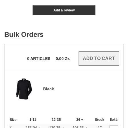
Add a review
Bulk Orders
0
ARTICLES
0.00
ZŁ
Black
Size
1-11
12-35
36 +
Stock
Ilość
156.94
130.75
108.36
17