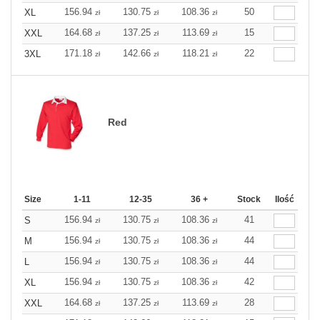
156.94
130.75
108.36
50
XL
zł
zł
zł
164.68
137.25
113.69
15
XXL
zł
zł
zł
171.18
142.66
118.21
22
3XL
zł
zł
zł
Red
Size
1-11
12-35
36 +
Stock
Ilość
156.94
130.75
108.36
41
S
zł
zł
zł
156.94
130.75
108.36
44
M
zł
zł
zł
156.94
130.75
108.36
44
L
zł
zł
zł
156.94
130.75
108.36
42
XL
zł
zł
zł
164.68
137.25
113.69
28
XXL
zł
zł
zł