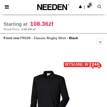
×
Aplikacja Needen
0
Pobierz app
|
Lepsze ceny w aplikacji!
108.36zł
Starting at
148,59 zł
Retail Price
Front row
FR100 - Classic Rugby Shirt
- Black
Previous
Next