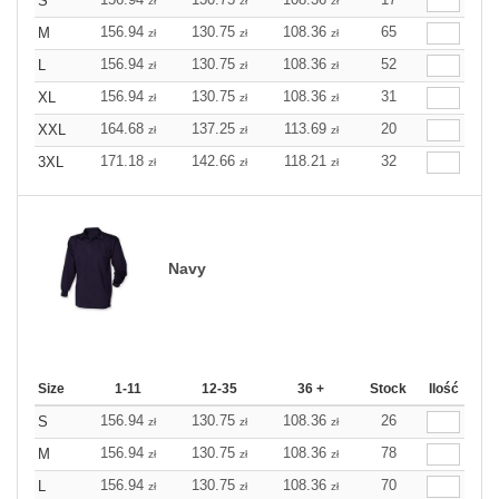
S
zł
zł
zł
156.94
130.75
108.36
65
M
zł
zł
zł
156.94
130.75
108.36
52
L
zł
zł
zł
156.94
130.75
108.36
31
XL
zł
zł
zł
164.68
137.25
113.69
20
XXL
zł
zł
zł
171.18
142.66
118.21
32
3XL
zł
zł
zł
Navy
Size
1-11
12-35
36 +
Stock
Ilość
156.94
130.75
108.36
26
S
zł
zł
zł
156.94
130.75
108.36
78
M
zł
zł
zł
156.94
130.75
108.36
70
L
zł
zł
zł