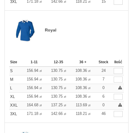
171.18
142.66
118.21
15
3XL
zł
zł
zł
Royal
Size
1-11
12-35
36 +
Stock
Ilość
156.94
130.75
108.36
24
S
zł
zł
zł
156.94
130.75
108.36
7
M
zł
zł
zł
156.94
130.75
108.36
0
L
zł
zł
zł
156.94
130.75
108.36
6
XL
zł
zł
zł
164.68
137.25
113.69
0
XXL
zł
zł
zł
171.18
142.66
118.21
46
3XL
zł
zł
zł