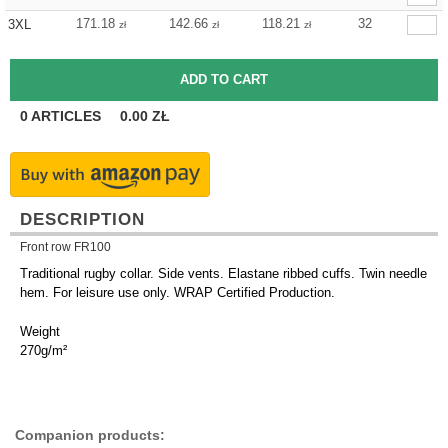
171.18
142.66
118.21
32
3XL
zł
zł
zł
0
ARTICLES
0.00
ZŁ
DESCRIPTION
Front row FR100
Traditional rugby collar. Side vents. Elastane ribbed cuffs. Twin needle
hem. For leisure use only. WRAP Certified Production.
Weight
270g/m²
Companion products: