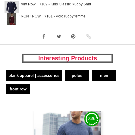
Front Row FR109 - Kids Classic Rugby Shirt
FRONT ROW FR101 - Polo rugby femme
Interesting Products
blank apparel | accessories
polos
men
front row