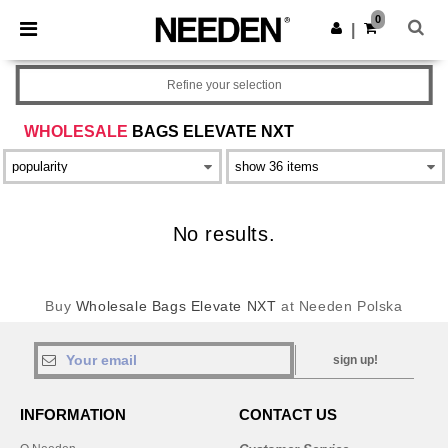
×
Aplikacja Needen
0
Pobierz app
|
Lepsze ceny w aplikacji!
Refine your selection
WHOLESALE
BAGS ELEVATE NXT
No results.
Buy
Wholesale Bags Elevate NXT
at Needen Polska
sign up!
INFORMATION
CONTACT US