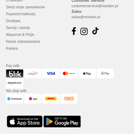
O Needen
Customer Service
customerservice@needen.pl
Sledz moje zamowienie
Sales
Payment methods
sales@needen.pl
Dostawa
Zwroty / zwroty
Wsparcie & FAQs
Nasze zobowiazania
Kariera
Pay with
We ship with