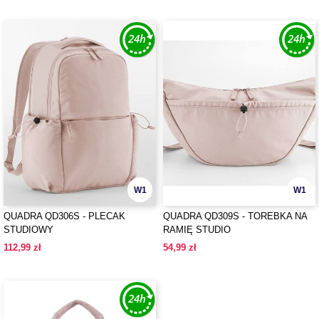
W1
W1
QUADRA QD306S - PLECAK
QUADRA QD309S - TOREBKA NA
STUDIOWY
RAMIĘ STUDIO
112,99 zł
54,99 zł