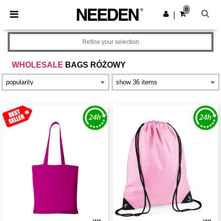
×
Aplikacja Needen
0
Pobierz app
|
Lepsze ceny w aplikacji!
Refine your selection
WHOLESALE
BAGS RÓŻOWY