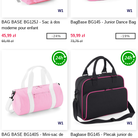
W1
W1
BAG BASE BG125J - Sac à dos
BagBase BG145 - Junior Dance Bag
moderne pour enfant
45,99 zł
59,99 zł
-24%
-19%
60,48 zł
73,75 zł
W1
W1
BAG BASE BG140S - Mini-sac de
Bagbase BG145 - Plecak junior do