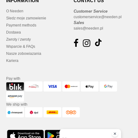
INFORMATION
CONTACT US
O Needen
Customer Service
customerservice@needen.pl
Sledz moje zamowienie
Sales
Payment methods
sales@needen.pl
Dostawa
Zwroty / zwroty
Wsparcie & FAQs
Nasze zobowiazania
Kariera
Pay with
We ship with