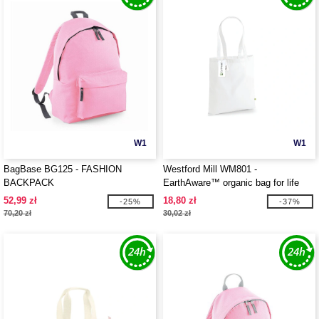
W1
W1
BagBase BG125 - FASHION
Westford Mill WM801 -
BACKPACK
EarthAware™ organic bag for life
52,99 zł
18,80 zł
-25%
-37%
70,20 zł
30,02 zł