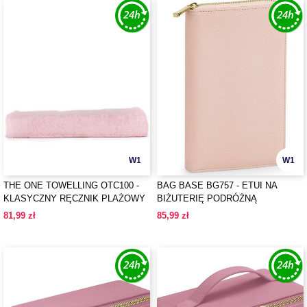
W1
W1
THE ONE TOWELLING OTC100 -
BAG BASE BG757 - ETUI NA
KLASYCZNY RĘCZNIK PLAŻOWY
BIŻUTERIĘ PODRÓŻNĄ
BOUTIQUE
81,99 zł
85,99 zł