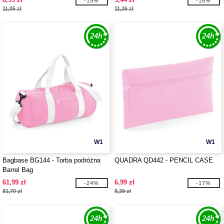
-19%
-16%
11,05 zł
11,26 zł
W1
W1
Bagbase BG144 - Torba podróżna
QUADRA QD442 - PENCIL CASE
Barrel Bag
61,99 zł
6,99 zł
-24%
-17%
81,70 zł
8,39 zł