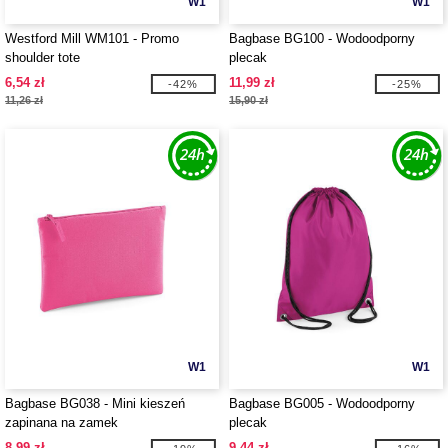
W1
W1
Westford Mill WM101 - Promo
Bagbase BG100 - Wodoodporny
shoulder tote
plecak
6,54 zł
11,99 zł
-42%
-25%
11,26 zł
15,90 zł
W1
W1
Bagbase BG038 - Mini kieszeń
Bagbase BG005 - Wodoodporny
zapinana na zamek
plecak
8,99 zł
9,44 zł