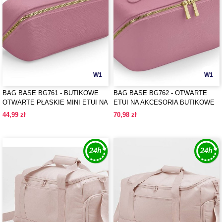
W1
W1
BAG BASE BG761 - BUTIKOWE
BAG BASE BG762 - OTWARTE
OTWARTE PŁASKIE MINI ETUI NA
ETUI NA AKCESORIA BUTIKOWE
AKCESORIA
44,99 zł
70,98 zł