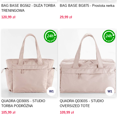
BAG BASE BG562 - DUŻA TORBA
BAG BASE BG875 - Prostota nerka
TRENINGOWA
120,99 zł
29,99 zł
W1
W1
QUADRA QD300S - STUDIO
QUADRA QD303S - STUDIO
TORBA PODRÓŻNA
OVERSIZED TOTE
105,99 zł
109,99 zł