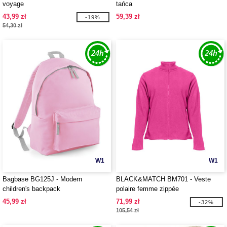
voyage
tańca
43,99 zł
59,39 zł
-19%
54,30 zł
W1
W1
Bagbase BG125J - Modern
BLACK&MATCH BM701 - Veste
children's backpack
polaire femme zippée
45,99 zł
71,99 zł
-32%
105,54 zł