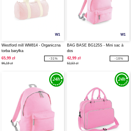
W1
W1
Westford mill WM814 - Organiczna
BAG BASE BG125S - Mini sac à
torba baryłka
dos
65,99 zł
42,99 zł
-31%
-18%
96,18 zł
52,53 zł