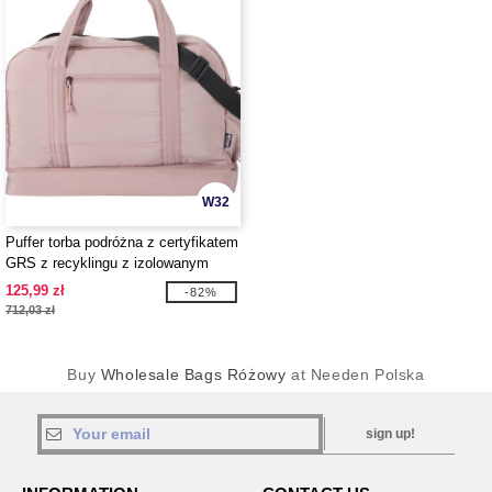
W32
Puffer torba podróżna z certyfikatem
GRS z recyklingu z izolowanym
dnem, 30 l - EgotierPro 130115
125,99 zł
-82%
712,03 zł
Buy
Wholesale Bags Różowy
at Needen Polska
sign up!