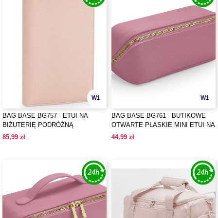
W1
W1
BAG BASE BG757 - ETUI NA
BAG BASE BG761 - BUTIKOWE
BIŻUTERIĘ PODRÓŻNĄ
OTWARTE PŁASKIE MINI ETUI NA
BOUTIQUE
AKCESORIA
85,99 zł
44,99 zł