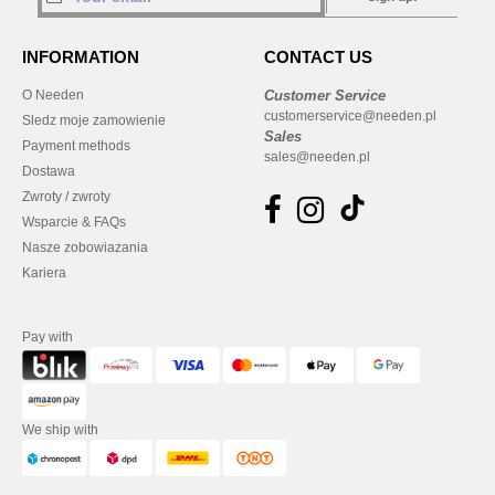
INFORMATION
CONTACT US
O Needen
Customer Service
customerservice@needen.pl
Sledz moje zamowienie
Sales
Payment methods
sales@needen.pl
Dostawa
Zwroty / zwroty
Wsparcie & FAQs
Nasze zobowiazania
Kariera
Pay with
We ship with