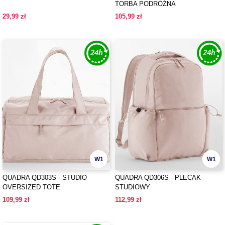
TORBA PODRÓŻNA
29,99 zł
105,99 zł
W1
W1
QUADRA QD303S - STUDIO
QUADRA QD306S - PLECAK
OVERSIZED TOTE
STUDIOWY
109,99 zł
112,99 zł