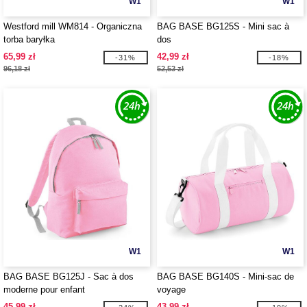
W1
W1
Westford mill WM814 - Organiczna
BAG BASE BG125S - Mini sac à
torba baryłka
dos
65,99 zł
42,99 zł
-31%
-18%
96,18 zł
52,53 zł
W1
W1
BAG BASE BG125J - Sac à dos
BAG BASE BG140S - Mini-sac de
moderne pour enfant
voyage
45,99 zł
43,99 zł