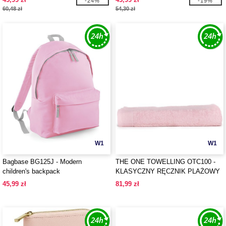
-24%
-19%
60,48 zł
54,30 zł
W1
W1
Bagbase BG125J - Modern
THE ONE TOWELLING OTC100 -
children's backpack
KLASYCZNY RĘCZNIK PLAŻOWY
45,99 zł
81,99 zł