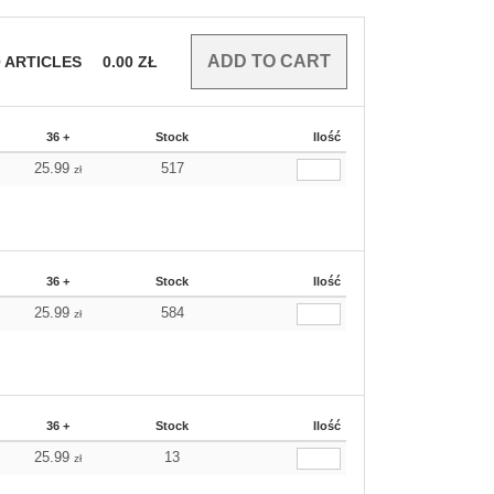
0
ARTICLES
0.00
ZŁ
36 +
Stock
Ilość
25.99
517
zł
36 +
Stock
Ilość
25.99
584
zł
36 +
Stock
Ilość
25.99
13
zł