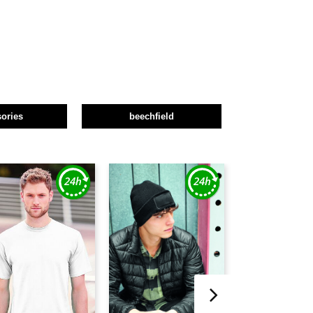
ories
beechfield