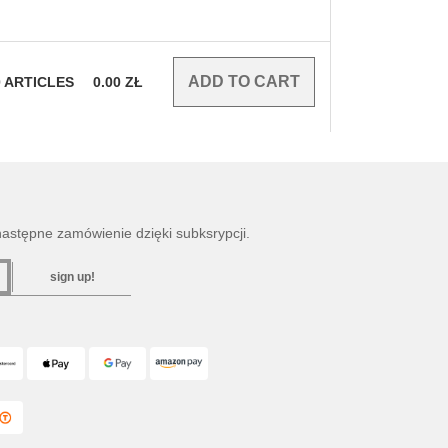
0
ARTICLES
0.00
ZŁ
następne zamówienie dzięki subksrypcji.
sign up!