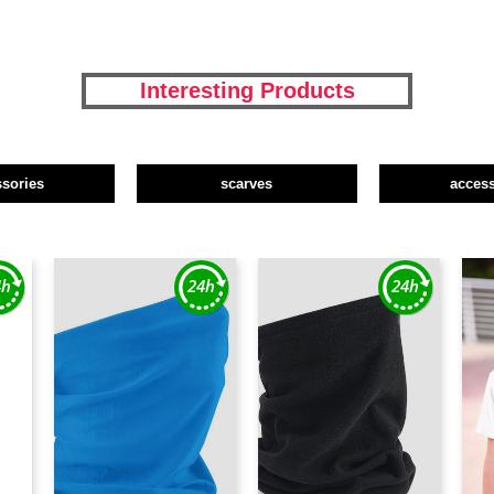
Interesting Products
ssories
scarves
access