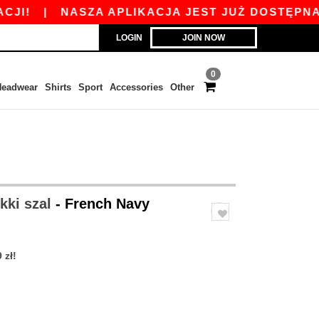
|
NASZA APLIKACJA JEST JUŻ DOSTĘPNA ODBI
LOGIN
JOIN NOW
0
eadwear
Shirts
Sport
Accessories
Other
kki szal
- French Navy
 zł!