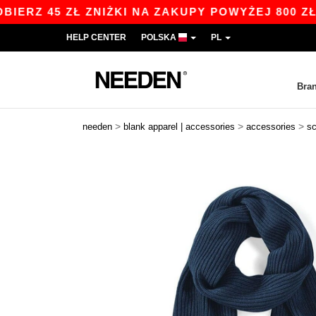
 45 ZŁ ZNIŻKI NA ZAKUPY POWYŻEJ 800 ZŁ Z K
HELP CENTER
POLSKA
PL
Bra
>
>
>
needen
blank apparel | accessories
accessories
s