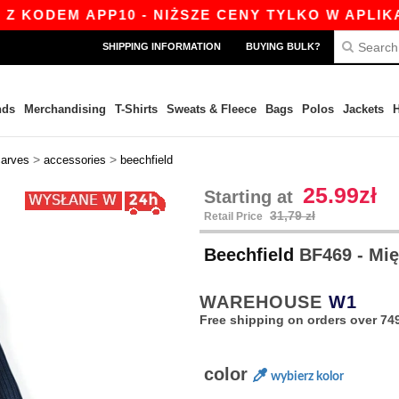
ODEM APP10 - NIŻSZE CENY TYLKO W APLIKACJI!
SHIPPING INFORMATION
BUYING BULK?
nds
Merchandising
T-Shirts
Sweats & Fleece
Bags
Polos
Jackets
H
>
>
carves
accessories
beechfield
25.99zł
Starting at
31,79 zł
Retail Price
Beechfield
BF469 - Mię
WAREHOUSE
W1
Free shipping on orders over 749
color
wybierz kolor