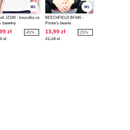
W1
W1
ell JZ180 - koszulka ze
BEECHFIELD BF445 -
Beechfield BF479 
 bawełny
Printer's beanie
Dzianinowy szal
99 zł
15,99 zł
31,99 zł
-45%
-25%
0 zł
21,18 zł
41,51 zł