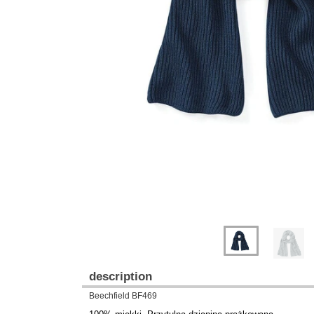
Previous
Next
description
Beechfield BF469