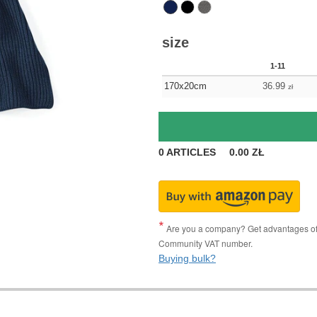
size
1-11
170x20cm
36.99
zł
0
ARTICLES
0.00
ZŁ
Are you a company? Get advantages of p
Community VAT number.
Buying bulk?