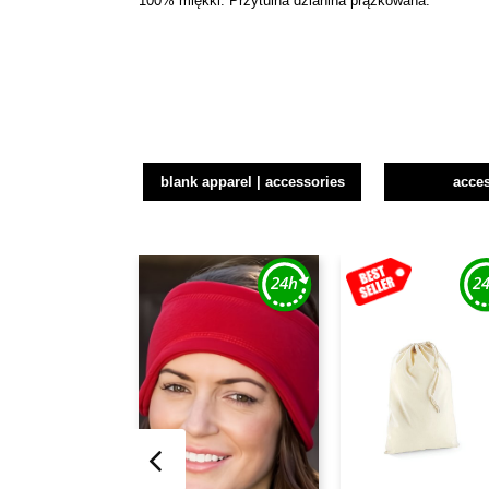
100% miękki. Przytulna dzianina prążkowana.
blank apparel | accessories
acce