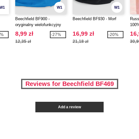
W1
W1
W1
Beechfield BF900 -
Beechfield BF930 - Morf
Russ
oryginalny wielofunkcyjny
100%
ocieplacz na szyję
8,99 zł
16,99 zł
16,
9%
-27%
-20%
12,35 zł
21,18 zł
30,9
Reviews for Beechfield BF469
Add a review