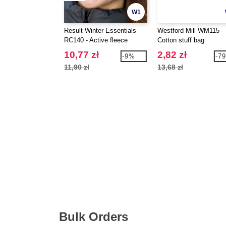
W1
Result Winter Essentials
Westford Mill WM115 -
RC140 - Active fleece
Cotton stuff bag
headband
10,77 zł
2,82 zł
-9%
-7
11,90 zł
13,68 zł
Bulk Orders