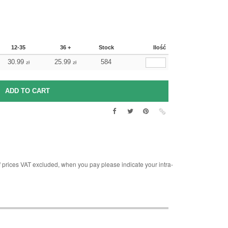
12-35
36 +
Stock
Ilość
30.99
25.99
584
zł
zł
rices VAT excluded, when you pay please indicate your intra-