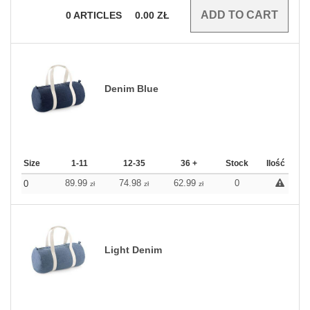
0
ARTICLES
0.00
ZŁ
Denim Blue
Size
1-11
12-35
36 +
Stock
Ilość
89.99
74.98
62.99
0
0
zł
zł
zł
Light Denim