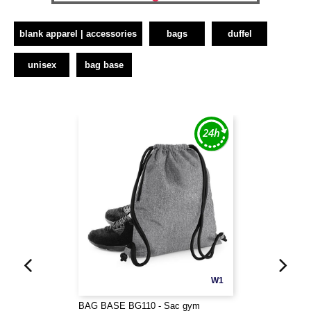
blank apparel | accessories
bags
duffel
unisex
bag base
W1
BAG BASE BG110 - Sac gym