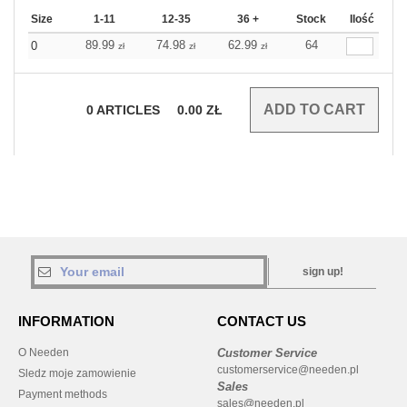
Size
1-11
12-35
36 +
Stock
Ilość
89.99
74.98
62.99
64
0
zł
zł
zł
0
ARTICLES
0.00
ZŁ
sign up!
INFORMATION
CONTACT US
O Needen
Customer Service
customerservice@needen.pl
Sledz moje zamowienie
Sales
Payment methods
sales@needen.pl