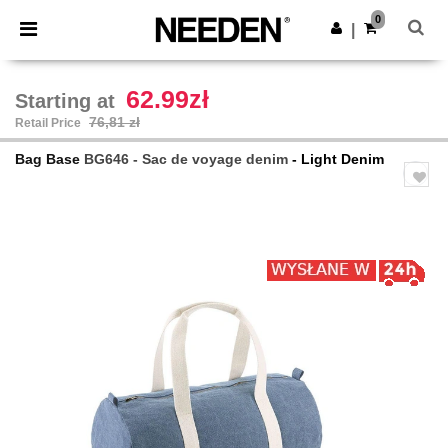
×
Aplikacja Needen
0
Pobierz app
|
Lepsze ceny w aplikacji!
62.99zł
Starting at
76,81 zł
Retail Price
Bag Base
BG646 - Sac de voyage denim
- Light Denim
Previous
Next