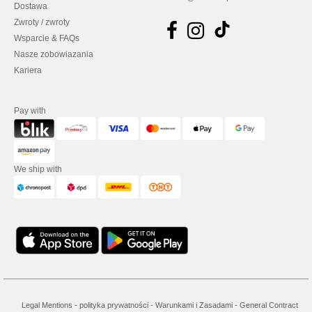
Dostawa
Zwroty / zwroty
Wsparcie & FAQs
Nasze zobowiazania
Kariera
Pay with
We ship with
Legal Mentions
-
polityka prywatności
-
Warunkami i Zasadami
-
General Contract