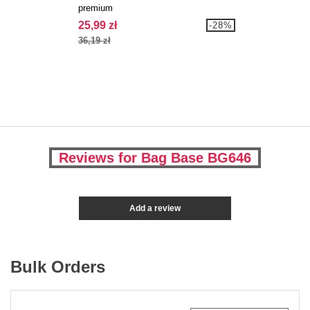
premium
25,99 zł
-28%
36,19 zł
Reviews for Bag Base BG646
Add a review
Bulk Orders