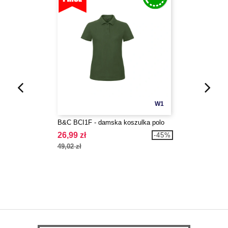
W1
B&C BCI1F - damska koszulka polo
26,99 zł
-45%
49,02 zł