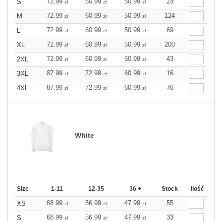
72.99
60.99
50.99
23
S
zł
zł
zł
72.99
60.99
50.99
124
M
zł
zł
zł
72.99
60.99
50.99
69
L
zł
zł
zł
72.99
60.99
50.99
200
XL
zł
zł
zł
72.99
60.99
50.99
43
2XL
zł
zł
zł
87.99
72.99
60.99
16
3XL
zł
zł
zł
87.99
72.99
60.99
76
4XL
zł
zł
zł
White
Size
1-11
12-35
36 +
Stock
Ilość
68.99
56.99
47.99
55
XS
zł
zł
zł
68.99
56.99
47.99
33
S
zł
zł
zł