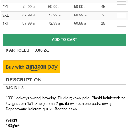
72.99
60.99
50.99
45
2XL
zł
zł
zł
87.99
72.99
60.99
9
3XL
zł
zł
zł
87.99
72.99
60.99
15
4XL
zł
zł
zł
0
ARTICLES
0.00
ZŁ
DESCRIPTION
B&C ID1LS
100% dekatyzowanej bawełny. Długie rękawy polo. Płaski kołnierzyk ze
ściągaczem 1x1. Zapięcie na 2 guziki wzmocnione podszewką.
Dopasowane kolorem guziki. Boczne szwy.
Weight
180g/m²