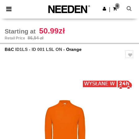
×
Aplikacja Needen
0
Pobierz app
|
Lepsze ceny w aplikacji!
50.99zł
Starting at
86,54 zł
Retail Price
B&C
ID1LS - ID 001 LSL ON
- Orange
Previous
Next