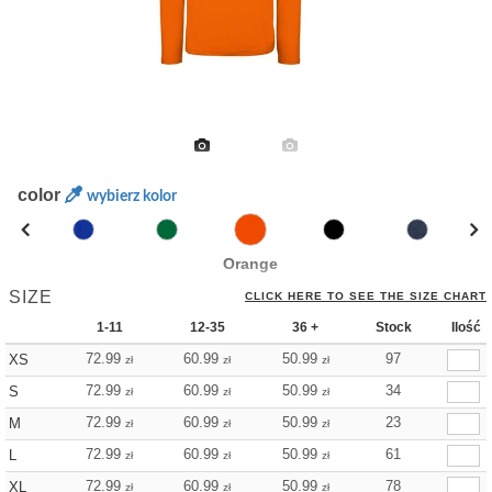
color
wybierz kolor
Orange
SIZE
CLICK HERE TO SEE THE SIZE CHART
1-11
12-35
36 +
Stock
Ilość
72.99
60.99
50.99
97
XS
zł
zł
zł
72.99
60.99
50.99
34
S
zł
zł
zł
72.99
60.99
50.99
23
M
zł
zł
zł
72.99
60.99
50.99
61
L
zł
zł
zł
72.99
60.99
50.99
78
XL
zł
zł
zł