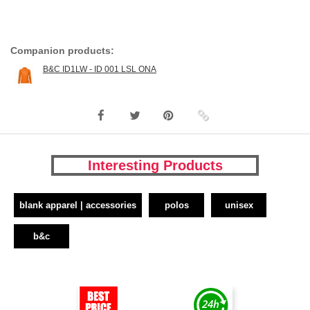
Companion products:
B&C ID1LW - ID 001 LSL ONA
Interesting Products
blank apparel | accessories
polos
unisex
b&c