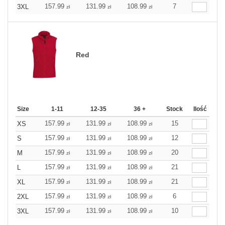
157.99
131.99
108.99
7
3XL
zł
zł
zł
Red
Size
1-11
12-35
36 +
Stock
Ilość
157.99
131.99
108.99
15
XS
zł
zł
zł
157.99
131.99
108.99
12
S
zł
zł
zł
157.99
131.99
108.99
20
M
zł
zł
zł
157.99
131.99
108.99
21
L
zł
zł
zł
157.99
131.99
108.99
21
XL
zł
zł
zł
157.99
131.99
108.99
6
2XL
zł
zł
zł
157.99
131.99
108.99
10
3XL
zł
zł
zł