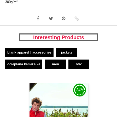
300g/m²
Interesting Products
blank apparel | accessories
jackets
ocieplana kamizelka
men
b&c