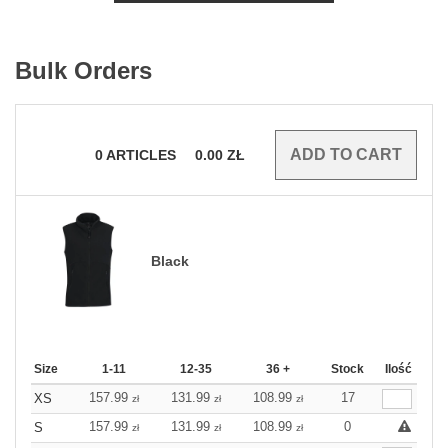
Bulk Orders
0
ARTICLES
0.00
ZŁ
Black
Size
1-11
12-35
36 +
Stock
Ilość
157.99
131.99
108.99
17
XS
zł
zł
zł
157.99
131.99
108.99
0
S
zł
zł
zł