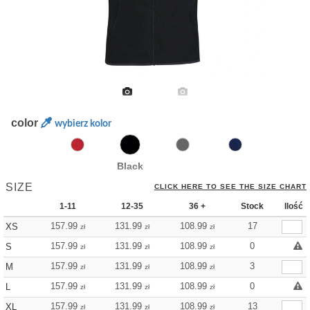
color
wybierz kolor
Black
SIZE
CLICK HERE TO SEE THE SIZE CHART
1-11
12-35
36 +
Stock
Ilość
157.99
131.99
108.99
17
XS
zł
zł
zł
157.99
131.99
108.99
0
S
zł
zł
zł
157.99
131.99
108.99
3
M
zł
zł
zł
157.99
131.99
108.99
0
L
zł
zł
zł
157.99
131.99
108.99
13
XL
zł
zł
zł