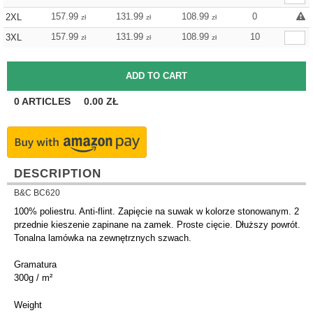
157.99
131.99
108.99
0
2XL
zł
zł
zł
157.99
131.99
108.99
10
3XL
zł
zł
zł
0
ARTICLES
0.00
ZŁ
DESCRIPTION
B&C BC620
100% poliestru. Anti-flint. Zapięcie na suwak w kolorze stonowanym. 2
przednie kieszenie zapinane na zamek. Proste cięcie. Dłuższy powrót.
Tonalna lamówka na zewnętrznych szwach.
Gramatura
300g / m²
Weight