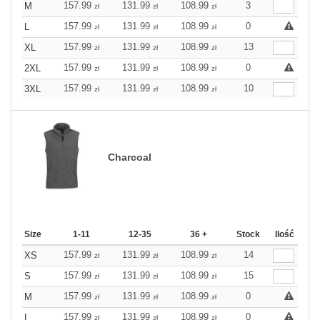
157.99
131.99
108.99
3
M
zł
zł
zł
157.99
131.99
108.99
0
L
zł
zł
zł
157.99
131.99
108.99
13
XL
zł
zł
zł
157.99
131.99
108.99
0
2XL
zł
zł
zł
157.99
131.99
108.99
10
3XL
zł
zł
zł
Charcoal
Size
1-11
12-35
36 +
Stock
Ilość
157.99
131.99
108.99
14
XS
zł
zł
zł
157.99
131.99
108.99
15
S
zł
zł
zł
157.99
131.99
108.99
0
M
zł
zł
zł
157.99
131.99
108.99
0
L
zł
zł
zł