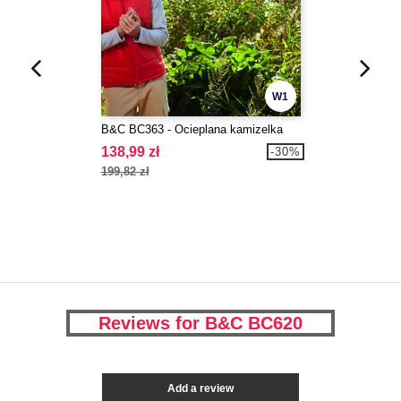
W1
B&C BC363 - Ocieplana kamizelka
138,99 zł
-30%
199,82 zł
Reviews for B&C BC620
Add a review