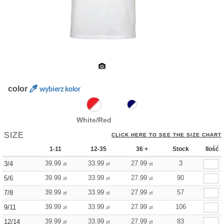
color
wybierz kolor
White/Red
SIZE
CLICK HERE TO SEE THE SIZE CHART
1-11
12-35
36 +
Stock
Ilość
39.99
33.99
27.99
3
3/4
zł
zł
zł
39.99
33.99
27.99
90
5/6
zł
zł
zł
39.99
33.99
27.99
57
7/8
zł
zł
zł
39.99
33.99
27.99
106
9/11
zł
zł
zł
39.99
33.99
27.99
83
12/14
zł
zł
zł