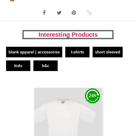
Interesting Products
blank apparel | accessories
t-shirts
short sleeved
kids
b&c