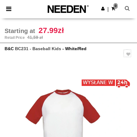
×
Aplikacja Needen
0
Pobierz app
|
Lepsze ceny w aplikacji!
27.99zł
Starting at
41,59 zł
Retail Price
B&C
BC231 - Baseball Kids
- White/Red
Previous
Next