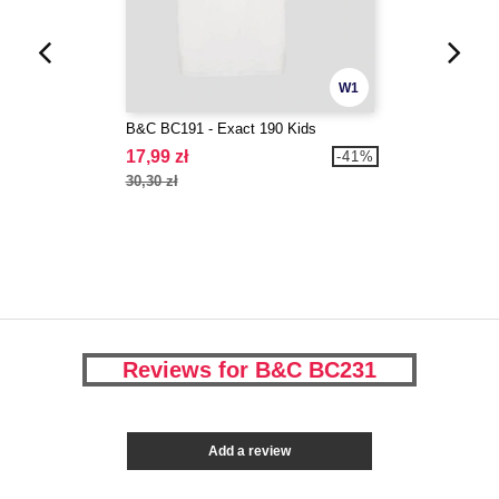
W1
B&C BC191 - Exact 190 Kids
17,99 zł
-41%
30,30 zł
Reviews for B&C BC231
Add a review