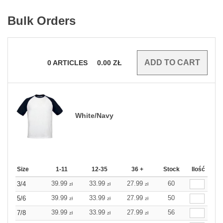
Bulk Orders
0
ARTICLES
0.00
ZŁ
White/Navy
Size
1-11
12-35
36 +
Stock
Ilość
39.99
33.99
27.99
60
3/4
zł
zł
zł
39.99
33.99
27.99
50
5/6
zł
zł
zł
39.99
33.99
27.99
56
7/8
zł
zł
zł