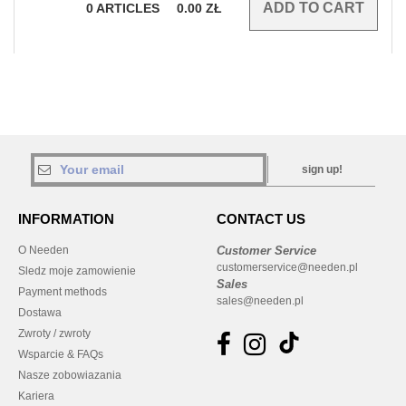
0
ARTICLES
0.00
ZŁ
sign up!
INFORMATION
CONTACT US
O Needen
Customer Service
customerservice@needen.pl
Sledz moje zamowienie
Sales
Payment methods
sales@needen.pl
Dostawa
Zwroty / zwroty
Wsparcie & FAQs
Nasze zobowiazania
Kariera