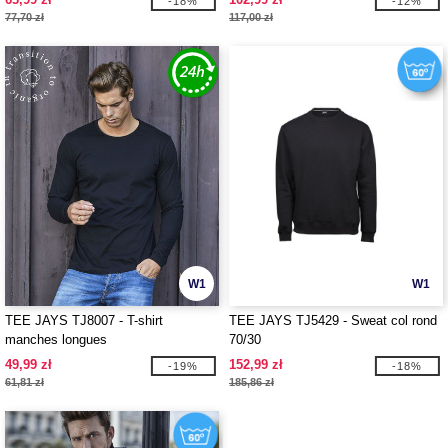
-18%
-12%
77,70 zł
117,00 zł
W1
W1
TEE JAYS TJ8007 - T-shirt
TEE JAYS TJ5429 - Sweat col rond
manches longues
70/30
49,99 zł
152,99 zł
-19%
-18%
61,81 zł
185,86 zł