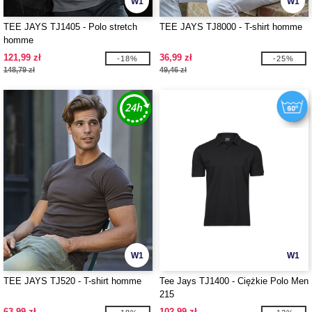
W1
W1
TEE JAYS TJ1405 - Polo stretch
TEE JAYS TJ8000 - T-shirt homme
homme
121,99 zł
36,99 zł
-18%
-25%
148,79 zł
49,46 zł
W1
W1
TEE JAYS TJ520 - T-shirt homme
Tee Jays TJ1400 - Ciężkie Polo Men
215
63,99 zł
102,99 zł