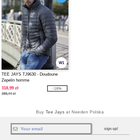
W1
TEE JAYS TJ9630 - Doudoune
Zepelin homme
318,99 zł
-18%
389,44 zł
Buy
Tee Jays
at Needen Polska
sign up!