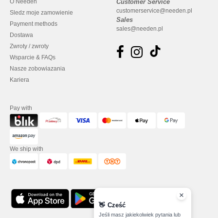
O Needen
Customer Service
customerservice@needen.pl
Sledz moje zamowienie
Sales
Payment methods
sales@needen.pl
Dostawa
Zwroty / zwroty
Wsparcie & FAQs
Nasze zobowiazania
Kariera
Pay with
We ship with
👋
Cześć
Jeśli masz jakiekolwiek pytania lub