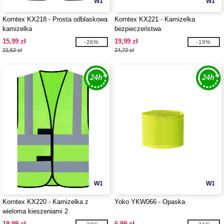
W1
W1
Korntex KX218 - Prosta odblaskowa
Korntex KX221 - Kamizelka
kamizelka
bezpieczeństwa
15,99 zł
19,99 zł
-26%
-19%
21,62 zł
24,73 zł
W1
W1
Korntex KX220 - Kamizelka z
Yoko YKW066 - Opaska
wieloma kieszeniami 2
19,99 zł
6,99 zł