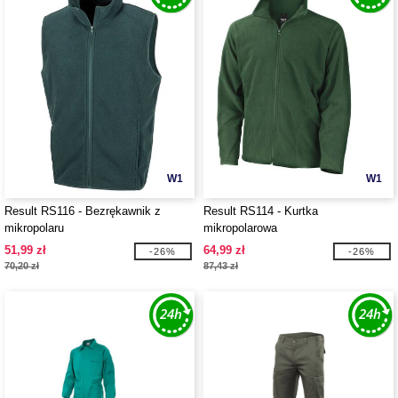
W1
W1
Result RS116 - Bezrękawnik z
Result RS114 - Kurtka
mikropolaru
mikropolarowa
51,99 zł
64,99 zł
-26%
-26%
70,20 zł
87,43 zł