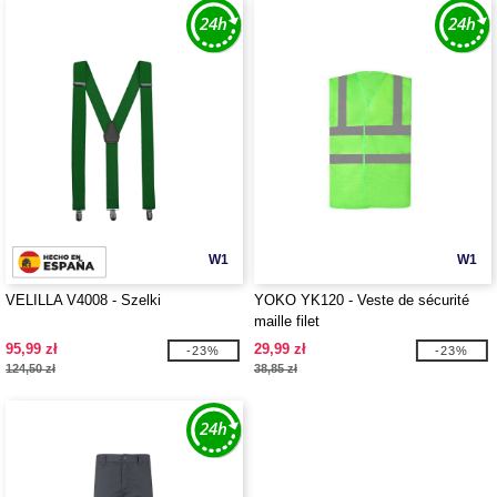
W1
W1
VELILLA V4008 - Szelki
YOKO YK120 - Veste de sécurité
maille filet
95,99 zł
29,99 zł
-23%
-23%
124,50 zł
38,85 zł