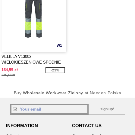
W1
VELILLA V13002 -
WIELOKIESZENIOWE SPODNIE
STRETCH
164,99 zł
-23%
215,48 zł
Buy
Wholesale Workwear Zielony
at Needen Polska
sign up!
INFORMATION
CONTACT US