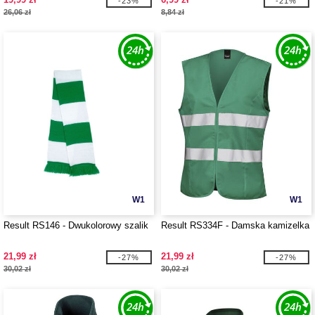
-23%
-21%
26,06 zł
8,84 zł
W1
W1
Result RS146 - Dwukolorowy szalik
Result RS334F - Damska kamizelka
21,99 zł
21,99 zł
-27%
-27%
30,02 zł
30,02 zł