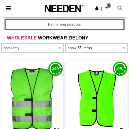
×
Aplikacja Needen
0
Pobierz app
|
Lepsze ceny w aplikacji!
Refine your selection
WHOLESALE
WORKWEAR ZIELONY