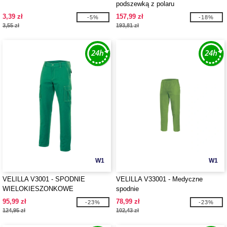
podszewką z polaru
3,39 zł
157,99 zł
-5%
-18%
3,55 zł
193,81 zł
W1
W1
VELILLA V3001 - SPODNIE
VELILLA V33001 - Medyczne
WIELOKIESZONKOWE
spodnie
95,99 zł
78,99 zł
-23%
-23%
124,95 zł
102,43 zł