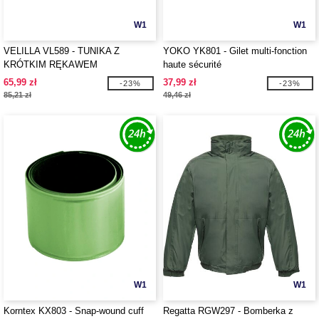
W1
W1
VELILLA VL589 - TUNIKA Z
YOKO YK801 - Gilet multi-fonction
KRÓTKIM RĘKAWEM
haute sécurité
65,99 zł
37,99 zł
-23%
-23%
85,21 zł
49,46 zł
W1
W1
Korntex KX803 - Snap-wound cuff
Regatta RGW297 - Bomberka z