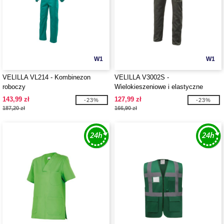
W1
W1
VELILLA VL214 - Kombinezon
VELILLA V3002S -
roboczy
Wielokieszeniowe i elastyczne
spodnie
143,99 zł
127,99 zł
-23%
-23%
187,20 zł
166,90 zł