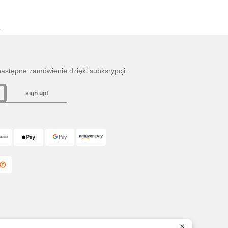
a
następne zamówienie dzięki subksrypcji.
sign up!