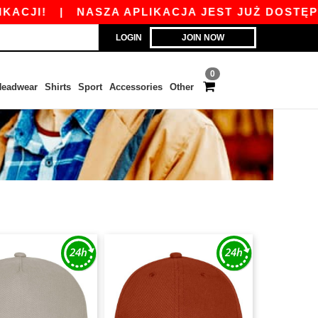
CJI!
|
NASZA APLIKACJA JEST JUŻ DOSTĘPNA O
LOGIN
JOIN NOW
0
eadwear
Shirts
Sport
Accessories
Other