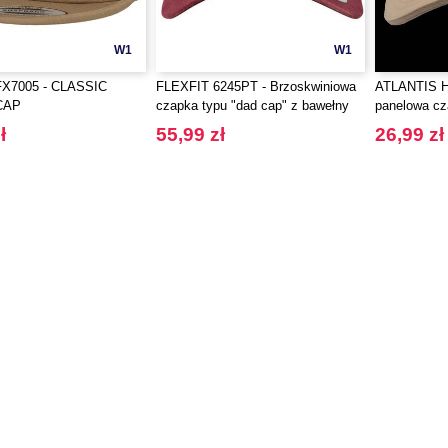
W1
W1
FX7005 - CLASSIC
FLEXFIT 6245PT - Brzoskwiniowa
ATLANTIS 
CAP
czapka typu "dad cap" z bawełny
panelowa cz
typu twill
panelami
ł
55,99 zł
26,99 zł