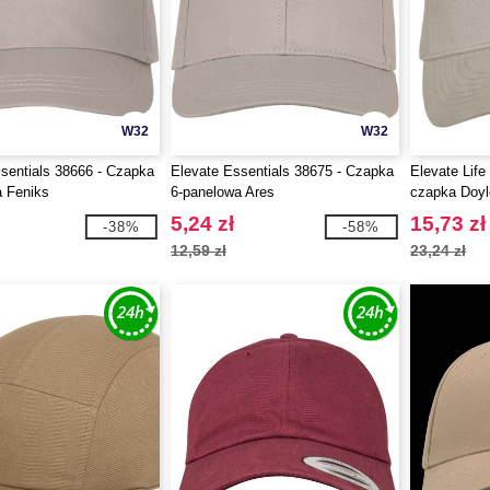
W32
W32
sentials 38666 - Czapka
Elevate Essentials 38675 - Czapka
Elevate Life
a Feniks
6-panelowa Ares
czapka Doyl
5,24 zł
15,73 zł
-38%
-58%
12,59 zł
23,24 zł