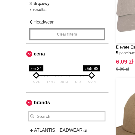
Brązowy
7 results.
Headwear
Clear filters
Elevate Es
5-panelow
cena
6,09 zł
zł5.24
zł55.99
9,80 zł
5.24
17.93
30.61
43.3
55.99
brands
ATLANTIS HEADWEAR
(1)