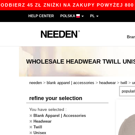
ERZ 45 ZŁ ZNIŻKI NA ZAKUPY POWYŻEJ 800 ZŁ 
HELP CENTER
POLSKA
PL
Bra
WHOLESALE
HEADWEAR TWILL UN
>
>
>
>
needen
blank apparel | accessories
headwear
twill
u
refine your selection
You have selected :
Blank Apparel | Accessories
Headwear
Twill
Unisex