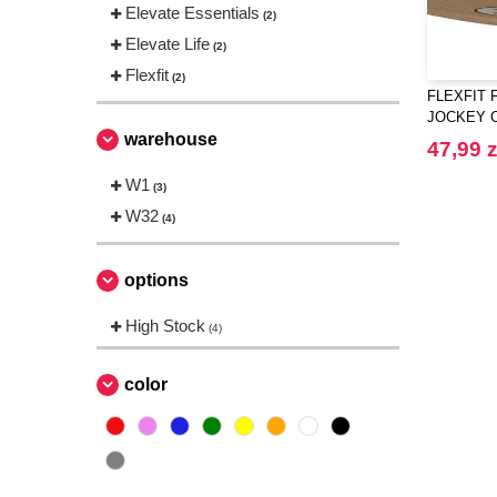
Elevate Essentials
(2)
Elevate Life
(2)
Flexfit
(2)
FLEXFIT 
JOCKEY 
warehouse
47,99 z
W1
(3)
W32
(4)
options
High Stock
(4)
color