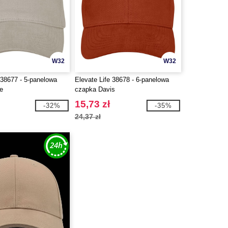
W32
W32
 38677 - 5-panelowa
Elevate Life 38678 - 6-panelowa
e
czapka Davis
15,73 zł
-32%
-35%
24,37 zł