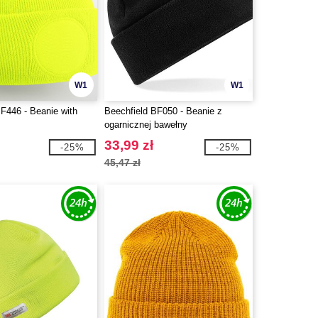
W1
W1
BF446 - Beanie with
Beechfield BF050 - Beanie z
ogarnicznej bawełny
33,99 zł
-25%
-25%
45,47 zł