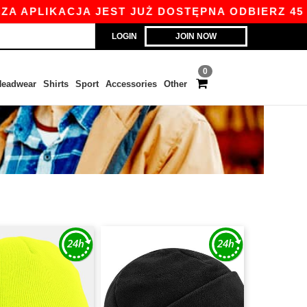
APLIKACJA JEST JUŻ DOSTĘPNA ODBIERZ 45 ZŁ Z
LOGIN
JOIN NOW
0
eadwear
Shirts
Sport
Accessories
Other