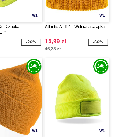
W1
W1
3 - Czapka
Atlantis AT184 - Wełniana czapka
TE™
15,99 zł
-26%
-66%
46,36 zł
W1
W1