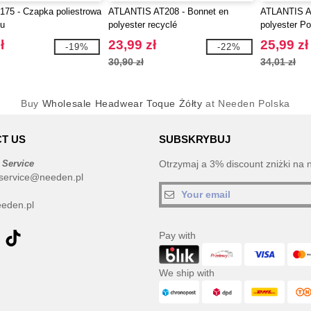
T175 - Czapka poliestrowa
ATLANTIS AT208 - Bonnet en
ATLANTIS A
gu
polyester recyclé
polyester P
ł
23,99 zł
25,99 zł
-19%
-22%
30,90 zł
34,01 zł
Buy
Wholesale Headwear Toque Żółty
at Needen Polska
T US
SUBSKRYBUJ
 Service
Otrzymaj a 3% discount zniżki na 
service@needen.pl
eden.pl
Pay with
We ship with