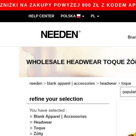
ŻKI NA ZAKUPY POWYŻEJ 800 ZŁ Z KODEM APP10 
HELP CENTER
POLSKA
PL
Bra
WHOLESALE
HEADWEAR TOQUE ŻÓ
>
>
>
needen
blank apparel | accessories
headwear
toque
refine your selection
You have selected :
Blank Apparel | Accessories
Headwear
Toque
Żółty