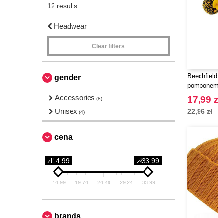
12 results.
Headwear
Clear filters
Beechfield
gender
pompone
Accessories
17,99 z
(8)
Unisex
22,96 zł
(4)
cena
zł14.99
zł33.99
14.99
19.74
24.49
29.24
33.99
brands