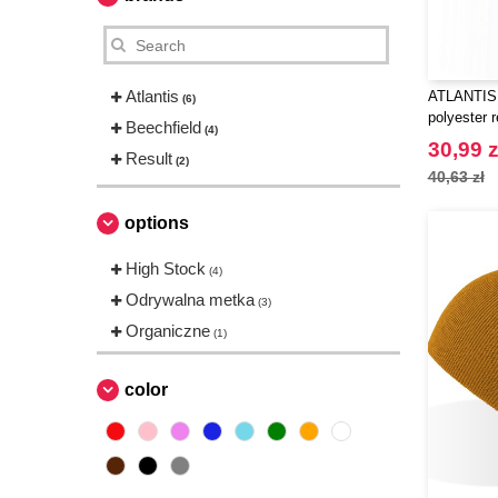
Atlantis
ATLANTIS 
(6)
polyester 
Beechfield
(4)
30,99 z
Result
(2)
40,63 zł
options
High Stock
(4)
Odrywalna metka
(3)
Organiczne
(1)
color