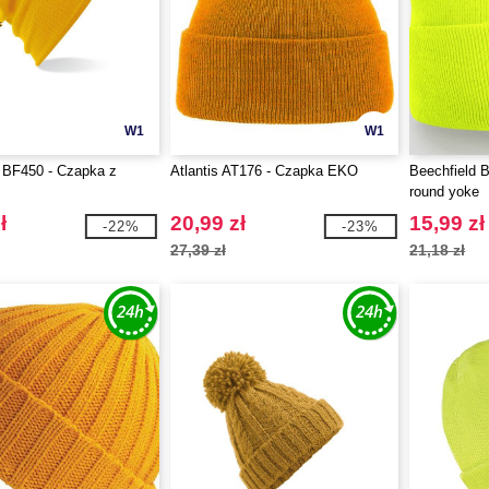
W1
W1
 BF450 - Czapka z
Atlantis AT176 - Czapka EKO
Beechfield 
m
round yoke
ł
20,99 zł
15,99 zł
-22%
-23%
27,39 zł
21,18 zł