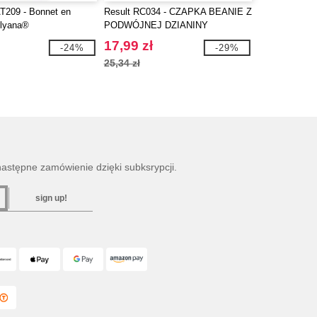
T209 - Bonnet en
Result RC034 - CZAPKA BEANIE Z
olyana®
PODWÓJNEJ DZIANINY
THINSULATE ™
17,99 zł
-24%
-29%
25,34 zł
następne zamówienie dzięki subksrypcji.
sign up!