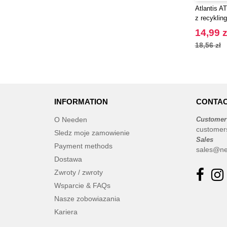
Atlantis A
z recyklin
14,99 z
18,56 zł
INFORMATION
CONTAC
O Needen
Customer
customer
Sledz moje zamowienie
Sales
Payment methods
sales@ne
Dostawa
Zwroty / zwroty
Wsparcie & FAQs
Nasze zobowiazania
Kariera