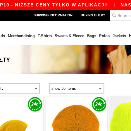
- NIŻSZE CENY TYLKO W APLIKACJI!
|
NASZA 
SHIPPING INFORMATION
BUYING BULK?
nds
Merchandising
T-Shirts
Sweats & Fleece
Bags
Polos
Jackets
H
ŁTY