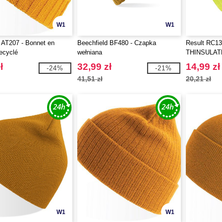
W1
W1
AT207 - Bonnet en
Beechfield BF480 - Czapka
Result RC13
recyclé
wełniana
THINSULA
ł
32,99 zł
14,99 zł
-24%
-21%
41,51 zł
20,21 zł
W1
W1