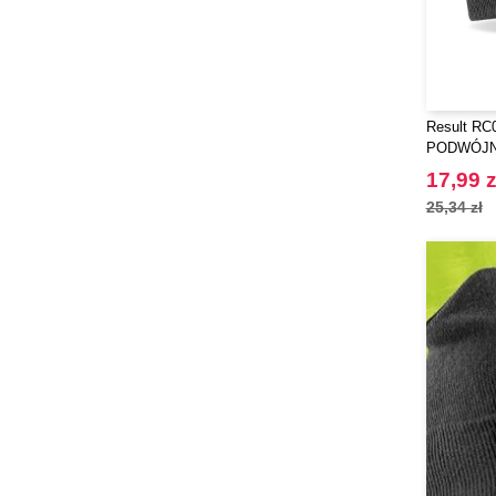
Result RC
PODWÓJN
THINSUL
17,99 z
25,34 zł