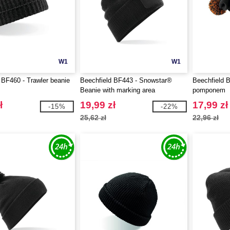
W1
W1
 BF460 - Trawler beanie
Beechfield BF443 - Snowstar®
Beechfield 
Beanie with marking area
pomponem
ł
19,99 zł
17,99 zł
-15%
-22%
25,62 zł
22,96 zł