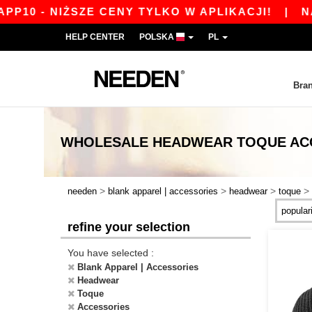
IŻSZE CENY TYLKO W APLIKACJI!
|
NASZA APL
HELP CENTER
POLSKA
PL
Bra
WHOLESALE
HEADWEAR TOQUE AC
>
>
>
>
needen
blank apparel | accessories
headwear
toque
refine your selection
You have selected :
Blank Apparel | Accessories
Headwear
Toque
Accessories