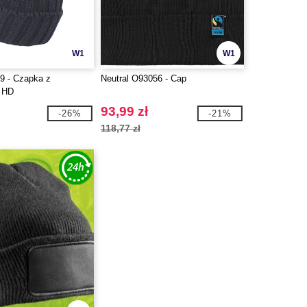
W1
W1
9 - Czapka z
Neutral O93056 - Cap
 HD
93,99 zł
-26%
-21%
118,77 zł