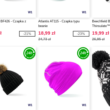
W1
W1
 BF426 - Czapka z
Atlantis AT115 - Czapka typu
Beechfield 
m
beanie
Thinsulate™
ł
18,99 zł
19,99 zł
-21%
-23%
24,73 zł
26,95 zł
W1
W1