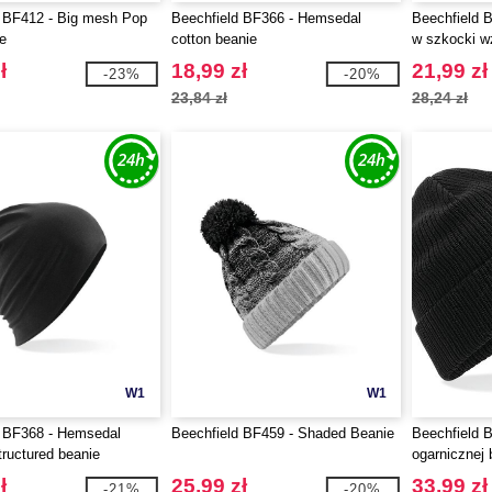
d BF412 - Big mesh Pop
Beechfield BF366 - Hemsedal
Beechfield 
e
cotton beanie
w szkocki w
ł
18,99 zł
21,99 zł
-23%
-20%
23,84 zł
28,24 zł
W1
W1
d BF368 - Hemsedal
Beechfield BF459 - Shaded Beanie
Beechfield 
tructured beanie
ogarnicznej
ł
25,99 zł
33,99 zł
-21%
-20%