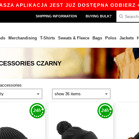
IKACJA JEST JUŻ DOSTĘPNA ODBIERZ 45 ZŁ ZNI
SHIPPING INFORMATION
BUYING BULK?
nds
Merchandising
T-Shirts
Sweats & Fleece
Bags
Polos
Jackets
H
CESSORIES CZARNY
accessories