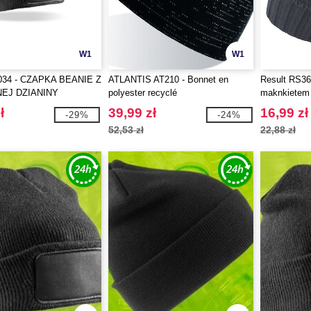
W1
W1
034 - CZAPKA BEANIE Z
ATLANTIS AT210 - Bonnet en
Result RS36
EJ DZIANINY
polyester recyclé
maknkietem
ATE ™
ł
39,99 zł
16,99 zł
-29%
-24%
52,53 zł
22,88 zł