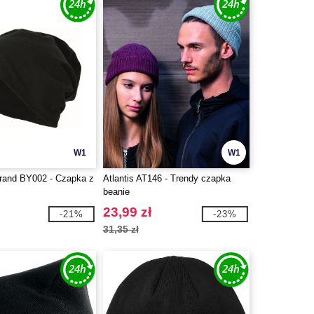
W1
W1
Brand BY002 - Czapka z
Atlantis AT146 - Trendy czapka
beanie
23,99 zł
-21%
-23%
31,35 zł