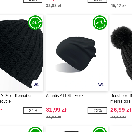
32,68 zł
45,47 zł
W1
W1
AT207 - Bonnet en
Atlantis AT108 - Flesz
Beechfield B
recyclé
mesh Pop P
ł
31,99 zł
26,99 zł
-24%
-23%
41,51 zł
33,57 zł