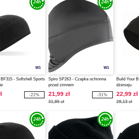
W1
W1
 BF315 - Softshell Sports
Spiro SP263 - Czapka ochronna
Build Your 
ie
przed zimnem
dżerseju
ł
21,99 zł
22,99 zł
-22%
-31%
31,95 zł
29,13 zł