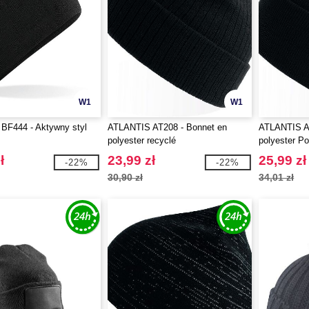
W1
W1
 BF444 - Aktywny styl
ATLANTIS AT208 - Bonnet en
ATLANTIS A
polyester recyclé
polyester P
ł
23,99 zł
25,99 zł
-22%
-22%
30,90 zł
34,01 zł