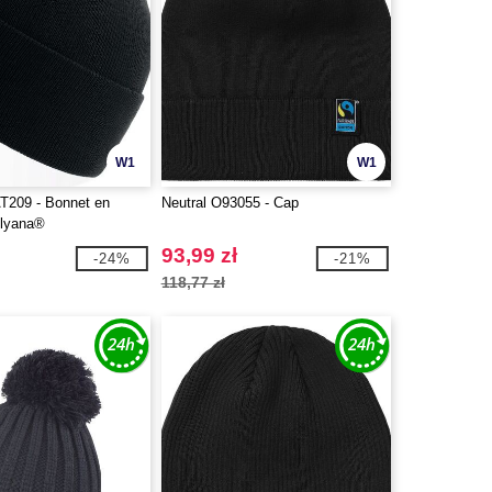
W1
W1
T209 - Bonnet en
Neutral O93055 - Cap
olyana®
93,99 zł
-24%
-21%
118,77 zł