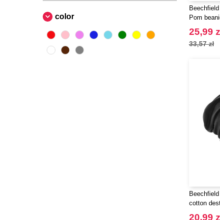
Beechfiel
color
Pom beani
25,99 z
33,57 zł
Beechfiel
cotton des
20,99 z