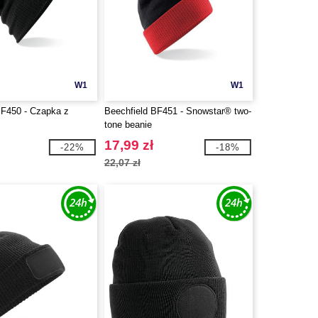
W1
W1
BF450 - Czapka z
Beechfield BF451 - Snowstar® two-
tone beanie
17,99 zł
-22%
-18%
22,07 zł