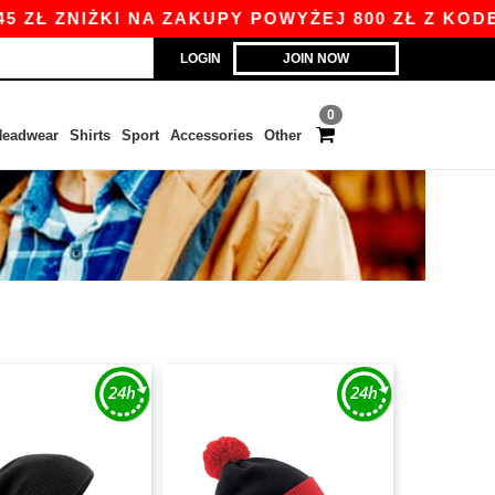
ŻKI NA ZAKUPY POWYŻEJ 800 ZŁ Z KODEM APP10 
LOGIN
JOIN NOW
0
eadwear
Shirts
Sport
Accessories
Other