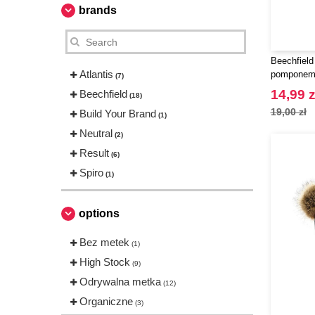
brands
Beechfield
Atlantis
pompone
(7)
14,99 z
Beechfield
(18)
19,00 zł
Build Your Brand
(1)
Neutral
(2)
Result
(6)
Spiro
(1)
options
Bez metek
(1)
High Stock
(9)
Odrywalna metka
(12)
Organiczne
(3)