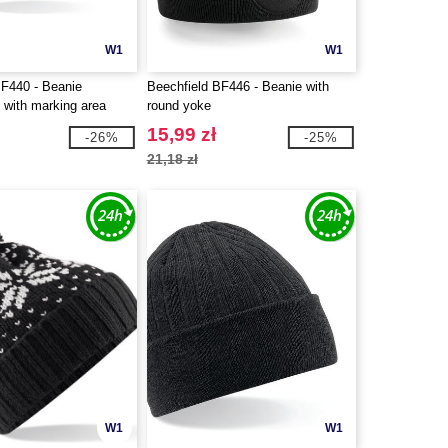
W1
W1
BF440 - Beanie
Beechfield BF446 - Beanie with
 with marking area
round yoke
15,99 zł
-26%
-25%
21,18 zł
W1
W1