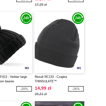
17,23 zł
W1
W1
F413 - Verbier large
Result RC133 - Czapka
om beanie
THINSULATE™
14,99 zł
-20%
-26%
20,21 zł