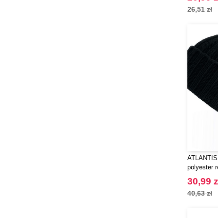
26,51 zł
ATLANTIS 
polyester 
30,99 z
40,63 zł