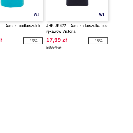
W1
W1
 - Damski podkoszulek
JHK JK422 - Damska koszulka bez
rękawów Victoria
ł
17,99 zł
-23%
-25%
23,84 zł