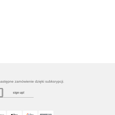
następne zamówienie dzięki subksrypcji.
sign up!