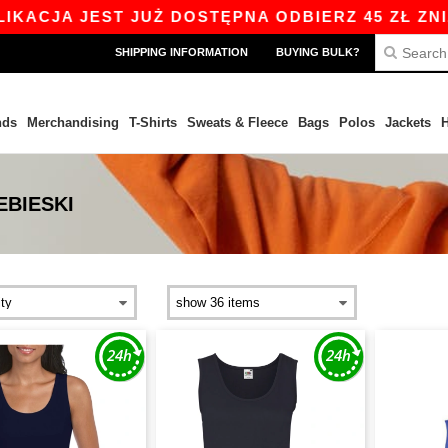
CJA JEST JUŻ DOSTĘPNA ODBIERZ 45 ZŁ ZNIŻKI
SHIPPING INFORMATION
BUYING BULK?
nds
Merchandising
T-Shirts
Sweats & Fleece
Bags
Polos
Jackets
H
EBIESKI