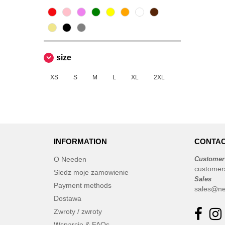
size
XS
S
M
L
XL
2XL
INFORMATION
CONTAC
O Needen
Customer
customer
Sledz moje zamowienie
Sales
Payment methods
sales@ne
Dostawa
Zwroty / zwroty
Wsparcie & FAQs