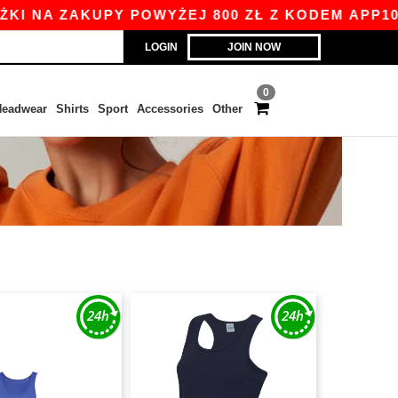
 NA ZAKUPY POWYŻEJ 800 ZŁ Z KODEM APP10 - N
LOGIN
JOIN NOW
0
eadwear
Shirts
Sport
Accessories
Other