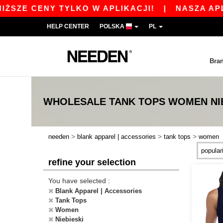
SZE CENY TYLKO W APLIKACJI!
|
NASZA APLIKA
HELP CENTER
POLSKA
PL
Bra
WHOLESALE
TANK TOPS WOMEN NI
>
>
>
needen
blank apparel | accessories
tank tops
women
refine your selection
You have selected :
Blank Apparel | Accessories
Tank Tops
Women
Niebieski