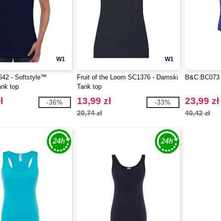
W1
W1
42 - Softstyle™
Fruit of the Loom SC1376 - Damski
B&C BC073 - 
nk top
Tank top
ł
13,99 zł
23,99 zł
-36%
-33%
20,74 zł
40,42 zł