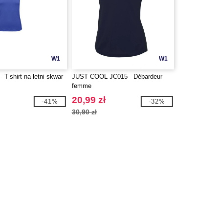
W1
W1
T-shirt na letni skwar
JUST COOL JC015 - Débardeur
femme
20,99 zł
-41%
-32%
30,90 zł