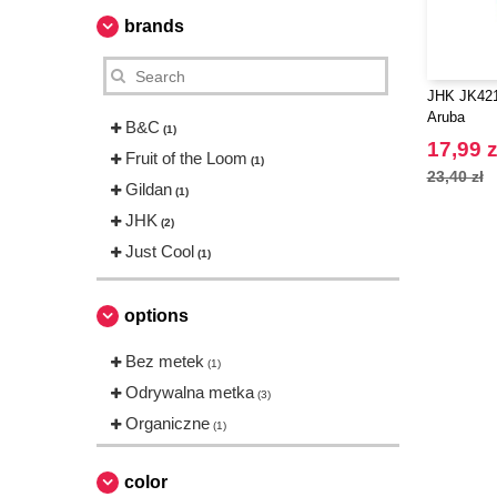
brands
JHK JK421
Aruba
B&C
(1)
17,99 z
Fruit of the Loom
(1)
23,40 zł
Gildan
(1)
JHK
(2)
Just Cool
(1)
options
Bez metek
(1)
Odrywalna metka
(3)
Organiczne
(1)
color