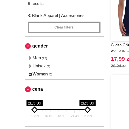
6 results.
Blank Apparel | Accessories
Clear filters
Gildan GN6
gender
women's ta
Men
17,99 z
(12)
Unisex
28,24 zł
(7)
Women
(6)
cena
zł13.99
zł23.99
13.99
16.49
18.99
21.49
23.99