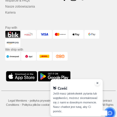
Wsparcie & FAQs
Nasze zobowiazania
Kariera
Pay with
We ship with
👋
Cześć
Jeśli masz jakiekolwiek pytania lub
wątpliwości, możesz skontaktować
Legal Mentions
-
polityka prywatności
-
Warunkami i Zasadami
-
General Contract
się z nami w dowolnym momencie.
Conditions
-
Polityka plików cookie
-
Site Map
Copyright 2026 needen.pl - All Rights
Nasz chatbot jest tutaj, aby Ci
Reserved
pomóc.