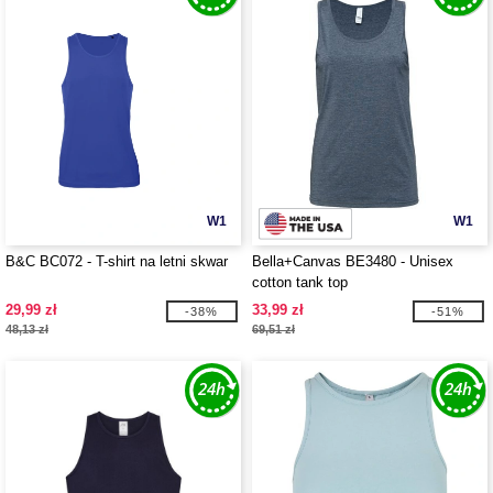
W1
W1
B&C BC072 - T-shirt na letni skwar
Bella+Canvas BE3480 - Unisex
cotton tank top
29,99 zł
33,99 zł
-38%
-51%
48,13 zł
69,51 zł