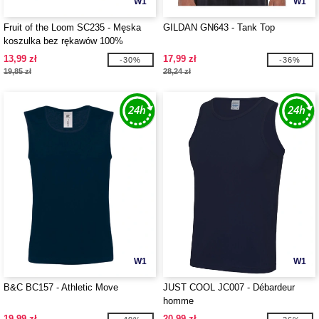
W1
W1
Fruit of the Loom SC235 - Męska
GILDAN GN643 - Tank Top
koszulka bez rękawów 100%
bawełna
13,99 zł
17,99 zł
-30%
-36%
19,85 zł
28,24 zł
W1
W1
B&C BC157 - Athletic Move
JUST COOL JC007 - Débardeur
homme
19,99 zł
20,99 zł