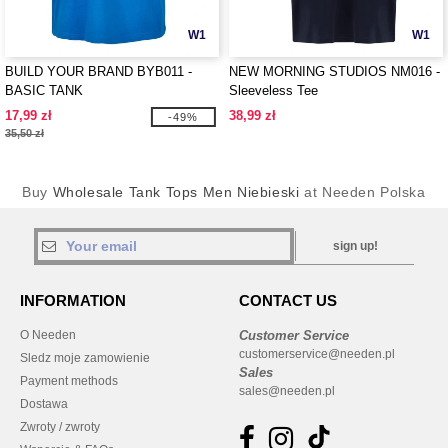
W1
W1
BUILD YOUR BRAND BYB011 -
NEW MORNING STUDIOS NM016 -
BASIC TANK
Sleeveless Tee
17,99 zł
38,99 zł
-49%
35,50 zł
Buy
Wholesale Tank Tops Men Niebieski
at Needen Polska
sign up!
INFORMATION
CONTACT US
O Needen
Customer Service
customerservice@needen.pl
Sledz moje zamowienie
Sales
Payment methods
sales@needen.pl
Dostawa
Zwroty / zwroty