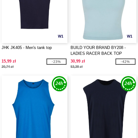
W1
W1
JHK JK405 - Men's tank top
BUILD YOUR BRAND BY208 -
LADIES RACER BACK TOP
15,99 zł
30,99 zł
-23%
-42%
20,74 zł
53,38 zł