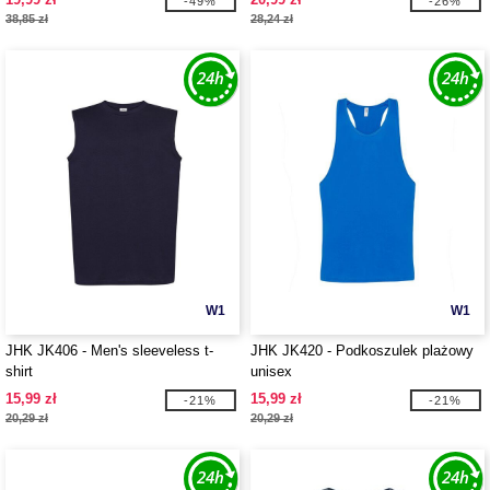
-49%
-26%
38,85 zł
28,24 zł
W1
W1
JHK JK406 - Men's sleeveless t-
JHK JK420 - Podkoszulek plażowy
shirt
unisex
15,99 zł
15,99 zł
-21%
-21%
20,29 zł
20,29 zł